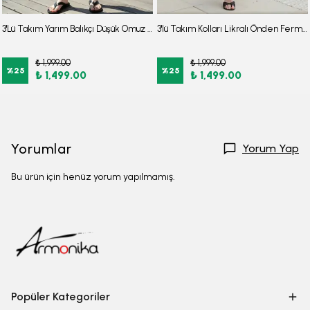
3'Lü Takım Yarım Balıkçı Düşük Omuz Yarasakol Likralı Kumaş Burkini Tesettür Mayo D48
3'lü Takım Kolları Likralı Önden Fermuarlı Yırtmaçlı Maksi Burkini Tesettür Mayo D26
₺ 1,999.00
₺ 1,999.00
%
25
%
25
₺ 1,499.00
₺ 1,499.00
Yorumlar
Yorum Yap
Bu ürün için henüz yorum yapılmamış.
Popüler Kategoriler