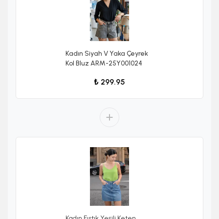
Kadın Siyah V Yaka Çeyrek
Kol Bluz ARM-25Y001024
₺ 299.95
Kadın Fıstık Yeşili Keten