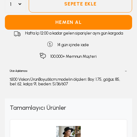
SEPETE EKLE
HEMEN AL
Hafta İçi 12:00 a kadar gelen siparişler aynı gün kargoda
14 gün içinde iade
100.000+ Memnun Müşteri
Ürün Açıklaması
%100 Viskon;ÜrünBoyu:66cm;modelin ölçüleri: Boy: 1.75, göğüs: 85,
bel: 62, kalça: 91, beden: S/36/607
Tamamlayıcı Ürünler