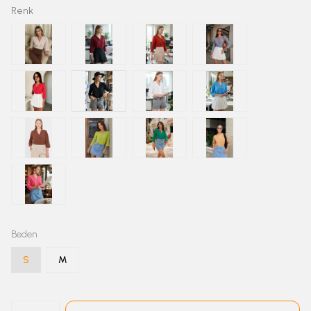
Renk
Beden
S
M