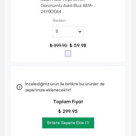
Görünümlü Askılı Bluz ARM-
24Y001064
Beden
₺ 399.90
₺ 59.98
İncelediğiniz ürün ile birlikte bu ürünler de
sepetinize eklenecektir!
Toplam Fiyat
₺ 299.95
Birlikte Sepete Ekle (1)