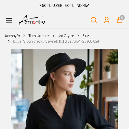
ÜYELİKSİZ SİPARİŞ İADE TALEBİ İÇİN TIKLA
0
Anasayfa
Tüm Ürünler
Üst Giyim
Bluz
Kadın Siyah V Yaka Çeyrek Kol Bluz ARM-25Y001024