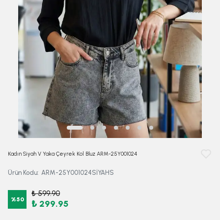
Kadın Siyah V Yaka Çeyrek Kol Bluz ARM-25Y001024
Ürün Kodu
:
ARM-25Y001024SİYAHS
₺ 599.90
%
50
₺ 299.95