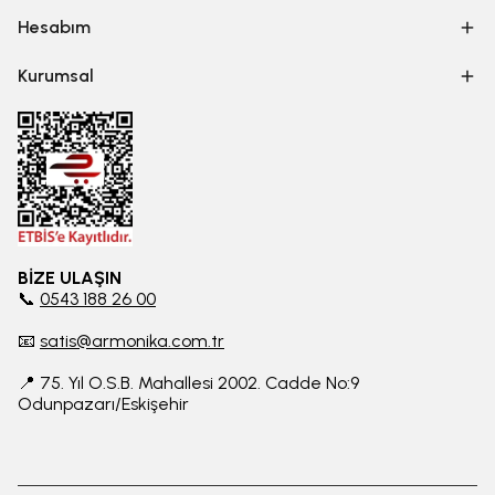
Hesabım
Kurumsal
BİZE ULAŞIN
📞
0543 188 26 00
📧
satis@armonika.com.tr
📍 75. Yıl O.S.B. Mahallesi 2002. Cadde No:9
Odunpazarı/Eskişehir