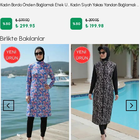
Kadın Bordo Önden Bağlamalı Etek Ucu Fırfırlı Kolları Lastikli Bluz ARM-26K001019
Kadın Siyah Yakası Yandan Bağlamalı Omuzları Büzgülü Bluz ARM-26K001068
₺ 599.90
₺ 399.95
%
50
%
50
₺ 299.95
₺ 199.98
Birlikte Bakılanlar