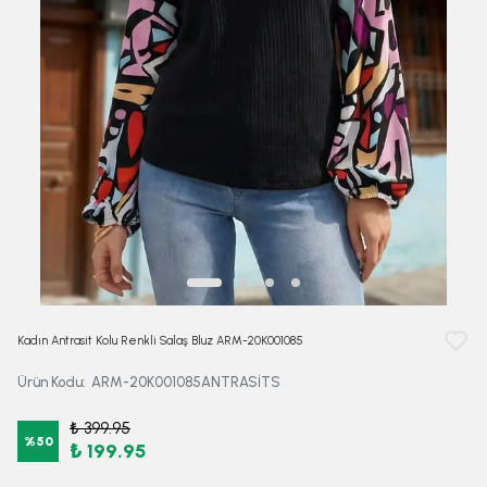
Kadın Antrasit Kolu Renkli Salaş Bluz ARM-20K001085
Ürün Kodu
:
ARM-20K001085ANTRASİTS
₺ 399.95
%
50
₺ 199.95