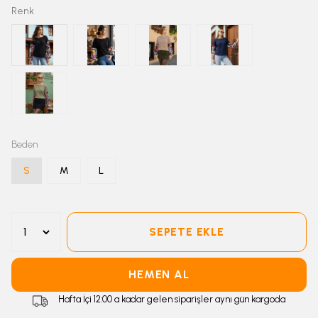
Renk
Beden
S
M
L
SEPETE EKLE
HEMEN AL
Hafta İçi 12:00 a kadar gelen siparişler aynı gün kargoda