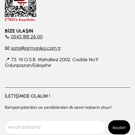
BİZE ULAŞIN
📞
0543 188 26 00
📧
satis@armonika.com.tr
📍 75. Yıl O.S.B. Mahallesi 2002. Cadde No:9
Odunpazarı/Eskişehir
İLETİŞİMDE OLALIM !
Kampanyalardan ve yeniliklerden ilk senin haberin olsun!
kaydet