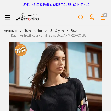
ÜYELİKSİZ SİPARİŞ İADE TALEBİ İÇİN TIKLA
0
Anasayfa
Tüm Ürünler
Üst Giyim
Bluz
Kadın Antrasit Kolu Renkli Salaş Bluz ARM-20K001085