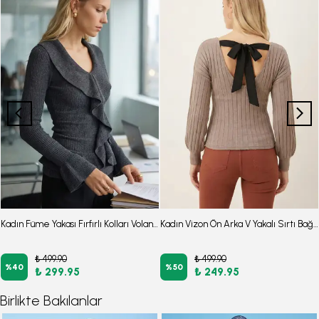
Kadın Füme Yakası Fırfırlı Kolları Volanlı Büzgülü Bluz ARM-26K001079
Kadın Vizon Ön Arka V Yakalı Sırtı Bağlamalı Bluz ARM-26K001080
₺ 499.90
₺ 499.90
%
40
%
50
₺ 299.95
₺ 249.95
Birlikte Bakılanlar