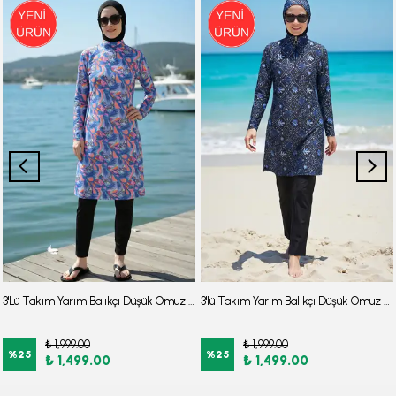
3'Lü Takım Yarım Balıkçı Düşük Omuz Yarasakol Likralı Kumaş Burkini Tesettür Mayo D48
3'lü Takım Yarım Balıkçı Düşük Omuz Yarasakol Likralı Kumaş Burkini Tesettür Mayo D32
₺ 1,999.00
₺ 1,999.00
%
25
%
25
₺ 1,499.00
₺ 1,499.00