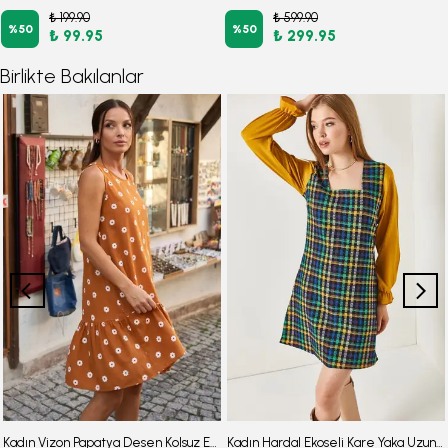
₺ 199.90
₺ 599.90
%
50
%
50
₺ 99.95
₺ 299.95
Birlikte Bakılanlar
Kadın Vizon Papatya Desen Kolsuz Eteği Fırfırlı Elbise ARM-22Y001123
Kadın Hardal Ekoseli Kare Yaka Uzun Kol Elbise ARM-22Y001182