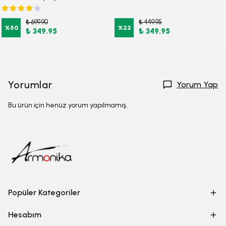
₺ 699.90
₺ 449.95
%
50
%
22
₺ 349.95
₺ 349.95
Yorumlar
Yorum Yap
Bu ürün için henüz yorum yapılmamış.
Popüler Kategoriler
Hesabım