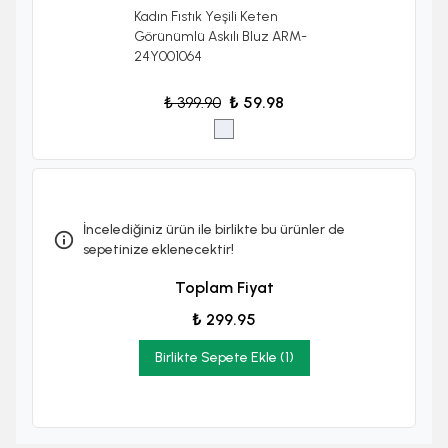
Kadın Fıstık Yeşili Keten
Görünümlü Askılı Bluz ARM-
24Y001064
₺ 399.90
₺ 59.98
İncelediğiniz ürün ile birlikte bu ürünler de
sepetinize eklenecektir!
Toplam Fiyat
₺ 299.95
Birlikte Sepete Ekle (1)