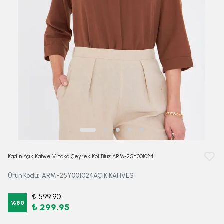
Kadın Açık Kahve V Yaka Çeyrek Kol Bluz ARM-25Y001024
Ürün Kodu
:
ARM-25Y001024AÇIK KAHVES
₺ 599.90
%
50
₺ 299.95