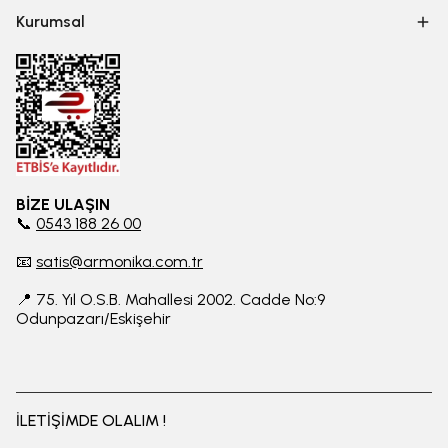
Kurumsal
BİZE ULAŞIN
📞
0543 188 26 00
📧
satis@armonika.com.tr
📍 75. Yıl O.S.B. Mahallesi 2002. Cadde No:9
Odunpazarı/Eskişehir
İLETİŞİMDE OLALIM !