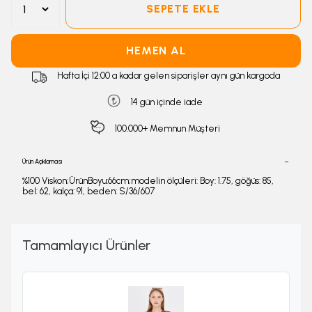
SEPETE EKLE
HEMEN AL
Hafta İçi 12:00 a kadar gelen siparişler aynı gün kargoda
14 gün içinde iade
100.000+ Memnun Müşteri
Ürün Açıklaması
%100 Viskon;ÜrünBoyu:66cm;modelin ölçüleri: Boy: 1.75, göğüs: 85,
bel: 62, kalça: 91, beden: S/36/607
Tamamlayıcı Ürünler