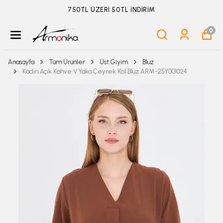
ÜYELİKSİZ SİPARİŞ İADE TALEBİ İÇİN TIKLA
0
Anasayfa
Tüm Ürünler
Üst Giyim
Bluz
Kadın Açık Kahve V Yaka Çeyrek Kol Bluz ARM-25Y001024