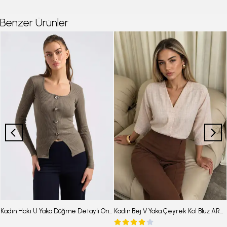
Benzer Ürünler
Kadın Haki U Yaka Düğme Detaylı Önden Yırtmaçlı Yumuşak Dokulu Bluz ARM-26K001038
Kadın Bej V Yaka Çeyrek Kol Bluz ARM-25Y001024