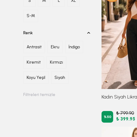
S
M
L
XL
S-M
Renk
Antrasit
Ekru
İndigo
Kiremit
Kırmızı
Koyu Yeşil
Siyah
Filtreleri temizle
₺ 799.90
%
50
₺ 399.95