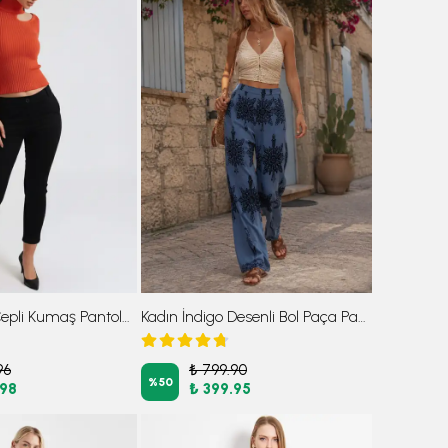
Kadın Siyah Cepli Kumaş Pantolon ARM-26K136080
Kadın İndigo Desenli Bol Paça Pantolon ARM-23Y001124
96
₺ 799.90
%
50
.98
₺ 399.95