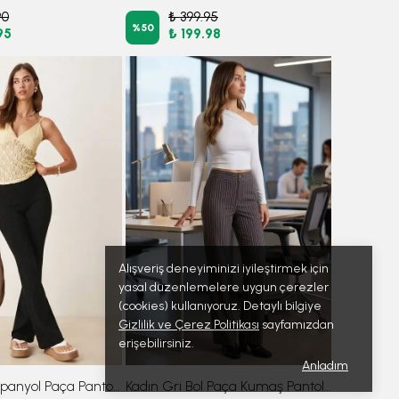
90
₺ 399.95
%
50
95
₺ 199.98
Alışveriş deneyiminizi iyileştirmek için
yasal düzenlemelere uygun çerezler
(cookies) kullanıyoruz. Detaylı bilgiye
Gizlilik ve Çerez Politikası
sayfamızdan
erişebilirsiniz.
Anladım
Kadın Siyah İspanyol Paça Pantolon ARM-26K042014
Kadın Gri Bol Paça Kumaş Pantolon ARM-26K001053