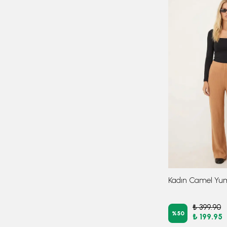
₺ 399.90
%
50
₺ 199.95