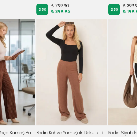
₺ 799.90
₺ 399.
%
50
%
50
₺ 399.95
₺ 199.
Kadın Kahve Bol Paça Kumaş Pantolon ARM-26K001053
Kadın Kahve Yumuşak Dokulu Likralı Pantolon ARM-26K001090