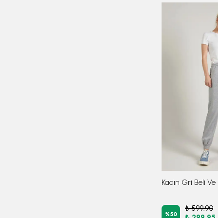
₺ 599.90
%
50
₺ 299.95