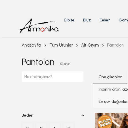
Elbise
Bluz
Ceket
Göm
Anasayfa
Tüm Ürünler
Alt Giyim
Pantolon
Pantolon
53
ürün
Öne çıkanlar
İndirim oranı a
En çok değenlen
Beden