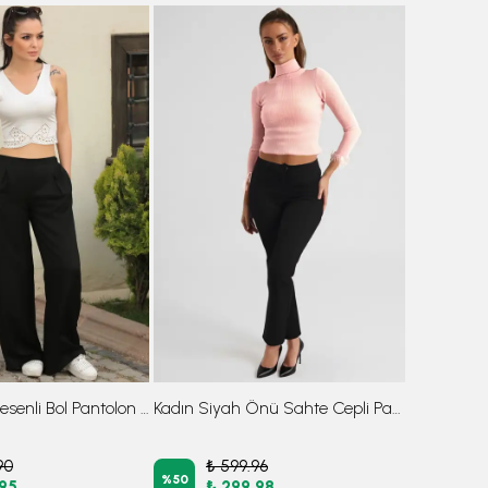
Kadın Siyah Desenli Bol Pantolon ARM-17Y00047
Kadın Siyah Önü Sahte Cepli Pantolon ARM-26K136053
90
₺ 599.96
%
50
.95
₺ 299.98