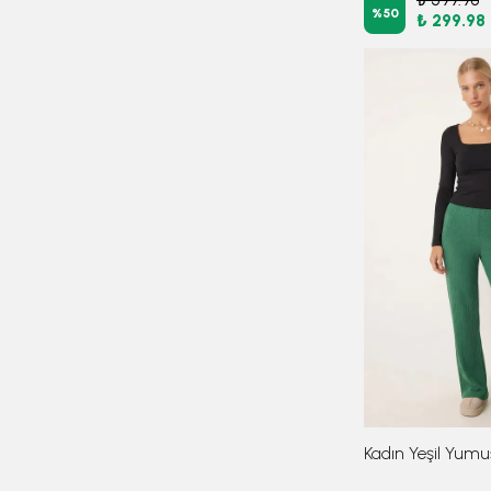
%
50
₺ 299.98