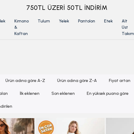
ÜYELİKSİZ SİPARİŞ İADE TALEBİ İÇİN TIKLA
lek
Kimono
Tulum
Yelek
Pantolon
Etek
Alt
&
Üst
Kaftan
Takım
Ürün adına göre A-Z
Ürün adına göre Z-A
Fiyat artan
zalan
İlk eklenen
Son eklenen
En yüksek puana göre
dirilen