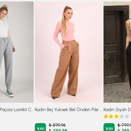
Kadın Gri Beli Ve Paçası Lastikli Cepli İçi Şardonlu Eşofman Altı ARM-26K001063
Kadın Bej Yüksek Bel Önden Pile Detaylı Bol Paça Pantolon ARM-26K136041
₺ 599.96
₺ 799.
%
50
%
50
₺ 299.98
₺ 399