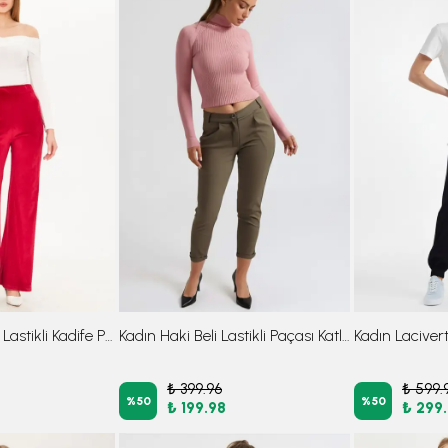
Kadın Kırmızı Beli Lastikli Kadife Pantolon ARM-25K001091
Kadın Haki Beli Lastikli Paçası Katlamalı Pantolon ARM-26K136042
₺ 399.96
₺ 599.
%
50
%
50
₺ 199.98
₺ 299