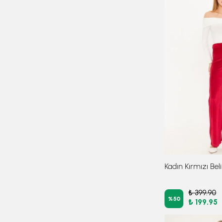
₺ 399.90
%
50
₺ 199.95