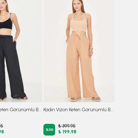
Kadın Siyah Keten Görünümlü Beli Lastikli Cepli Bağlama Detaylı Astarlı Bol Pantolon ARM-25Y001078
Kadın Vizon Keten Görünümlü Beli Lastikli Cepli Bağlama Detaylı Astarlı Bol Pantolon ARM-25Y001078
95
₺ 399.95
%
50
98
₺ 199.98