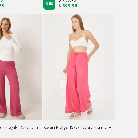
%
50
95
₺ 399.95
Kadın Fuşya Yumuşak Dokulu Likralı Pantolon ARM-26K001090
Kadın Fuşya Keten Görünümlü Beli Lastikli Cepli Bağlama Detaylı Astarlı Bol Pantolon ARM-25Y001078