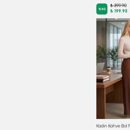
₺ 399.90
%
50
₺ 199.95