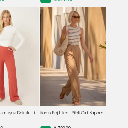
Kadın Oranj Yumuşak Dokulu Likralı Pantolon ARM-26K001090
Kadın Bej Likralı Pileli Cırt Kapama Palazzo Pantolon ARM-26K001059
90
₺ 799.90