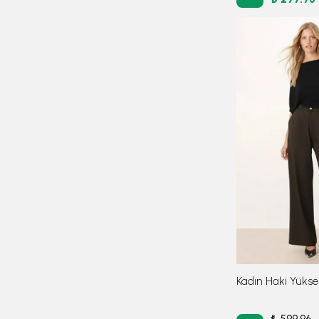
₺ 599.96