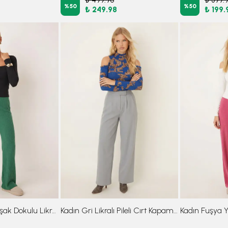
%
50
%
50
₺ 249.98
₺ 199.
Kadın Yeşil Yumuşak Dokulu Likralı Pantolon ARM-26K001090
Kadın Gri Likralı Pileli Cırt Kapama Palazzo Pantolon ARM-26K001059