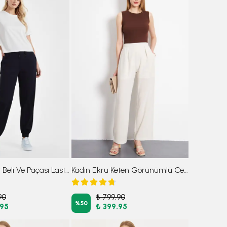
Kadın Lacivert Beli Ve Paçası Lastikli Cepli İçi Şardonlu Eşofman Altı ARM-26K001063
Kadın Ekru Keten Görünümlü Cepli İçi Yarım Astarlı Palazzo Pantolon ARM-24Y001070
90
₺ 799.90
%
50
.95
₺ 399.95