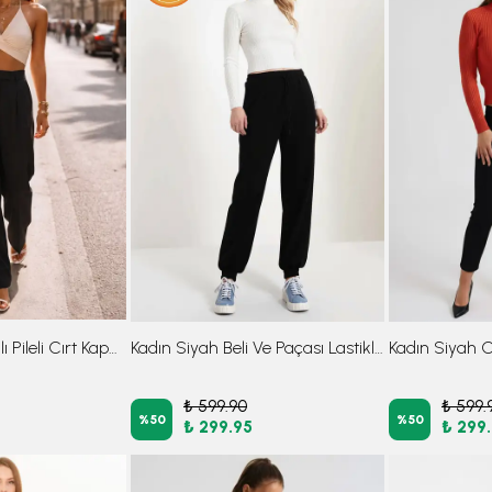
Kadın Siyah Likralı Pileli Cırt Kapama Palazzo Pantolon ARM-26K001059
Kadın Siyah Beli Ve Paçası Lastikli Cepli İçi Şardonlu Eşofman Altı ARM-26K001063
₺ 599.90
₺ 599.
%
50
%
50
₺ 299.95
₺ 299