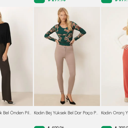
Kadın Haki Yüksek Bel Önden Pile Detaylı Bol Paça Pantolon ARM-26K136041
Kadın Bej Yüksek Bel Dar Paça Pantolon ARM-26K136081
₺ 499.96
₺ 399.