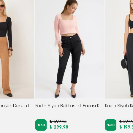
Kadın Camel Yumuşak Dokulu Likralı Pantolon ARM-26K001090
Kadın Siyah Beli Lastikli Paçası Katlamalı Pantolon ARM-26K136042
₺ 599.96
₺ 399.
%
50
%
50
₺ 299.98
₺ 199.