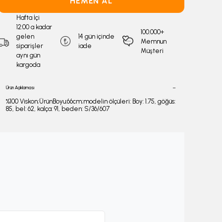
HEMEN AL
Hafta İçi
12:00 a kadar
100.000+
gelen
14 gün içinde
Memnun
siparişler
iade
Müşteri
aynı gün
kargoda
Ürün Açıklaması
%100 Viskon;ÜrünBoyu:66cm;modelin ölçüleri: Boy: 1.75, göğüs:
85, bel: 62, kalça: 91, beden: S/36/607