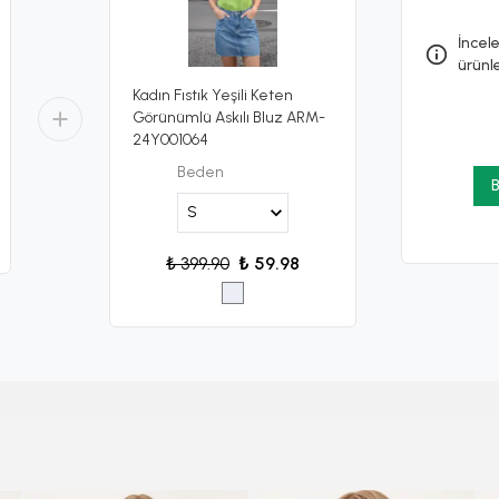
İncele
ürünl
Kadın Fıstık Yeşili Keten
Görünümlü Askılı Bluz ARM-
24Y001064
Beden
B
₺ 399.90
₺ 59.98