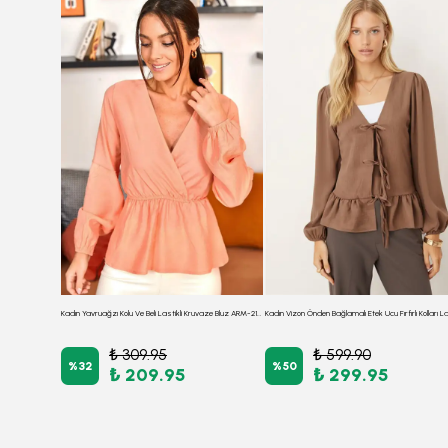
Kadın Füme Önden Bağlamalı Etek Ucu Fırfırlı Kolları Lastikli Bluz ARM-26K001019
Kadın Yavruağzı Kolu Ve Beli Lastikli Kruvaze Bluz ARM-21K001149
₺ 309.95
₺ 599.90
%
32
%
50
₺ 209.95
₺ 299.95