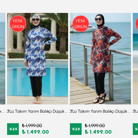
3'Lü Takım Yarım Balıkçı Düşük Omuz Yarasakol Likralı Kumaş Burkini Tesettür Mayo D7
3'Lü Takım Yarım Balıkçı Düşük Omuz Yarasakol Likralı Kumaş Burkini Tesettür Mayo D8
3'Lü Takım Yarım Balıkçı Düşük Omuz Yarasakol Likralı Kumaş Burkini Tesettür Mayo D41
₺ 1,999.00
₺ 1,999.00
%
25
%
25
%
₺ 1,499.00
₺ 1,499.00