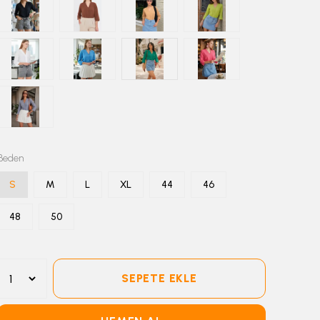
Beden
S
M
L
XL
44
46
48
50
SEPETE EKLE