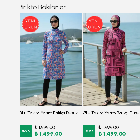
Birlikte Bakılanlar
3'lü Hakim Yaka Fırfır Detaylı Beli Büzgülü Paraşüt Kumaş Burkini Tesettür Mayo D41
3'Lü Takım Yarım Balıkçı Düşük Omuz Yarasakol Likralı Kumaş Burkini Tesettür Mayo D48
₺ 1,999.00
₺ 1,999.00
%
25
%
25
₺ 1,499.00
₺ 1,499.00