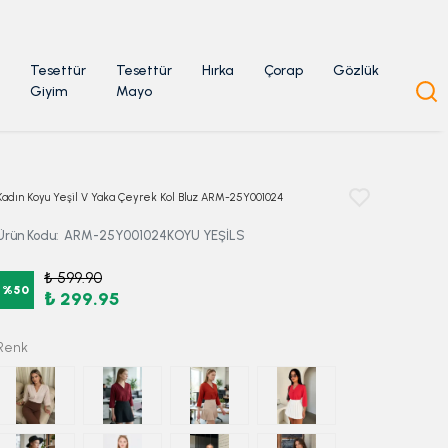
Tesettür
Tesettür
Hırka
Çorap
Gözlük
Giyim
Mayo
Kadın Koyu Yeşil V Yaka Çeyrek Kol Bluz ARM-25Y001024
Ürün Kodu
:
ARM-25Y001024KOYU YEŞİLS
₺ 599.90
%
50
₺ 299.95
Renk