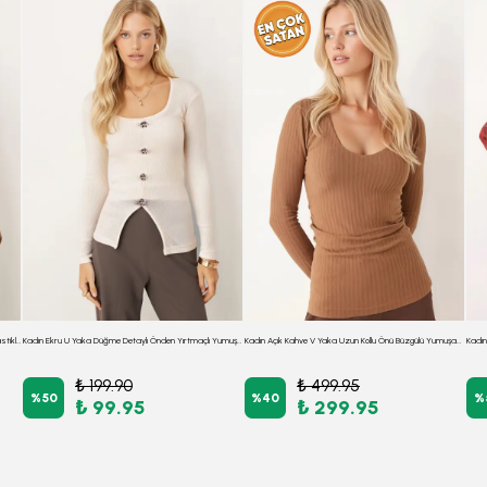
Kadın Vizon Önden Bağlamalı Etek Ucu Fırfırlı Kolları Lastikli Bluz ARM-26K001019
Kadın Ekru U Yaka Düğme Detaylı Önden Yırtmaçlı Yumuşak Dokulu Bluz ARM-26K001038
Kadın Açık Kahve V Yaka Uzun Kollu Önü Büzgülü Yumuşak Dokulu Likralı Bluz ARM-26K001014
₺ 199.90
₺ 499.95
%
50
%
40
%
₺ 99.95
₺ 299.95