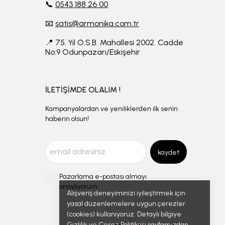
📞
0543 188 26 00
📧
satis@armonika.com.tr
📍 75. Yıl O.S.B. Mahallesi 2002. Cadde
No:9 Odunpazarı/Eskişehir
İLETİŞİMDE OLALIM !
Kampanyalardan ve yeniliklerden ilk senin
haberin olsun!
kaydet
Pazarlama e-postası almayı
onaylıyorum.
Alışveriş deneyiminizi iyileştirmek için
yasal düzenlemelere uygun çerezler
(cookies) kullanıyoruz. Detaylı bilgiye
Gizlilik ve Çerez Politikası
sayfamızdan