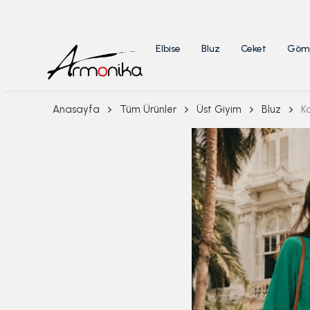
Elbise
Bluz
Ceket
Göm
Anasayfa
Tüm Ürünler
Üst Giyim
Bluz
K