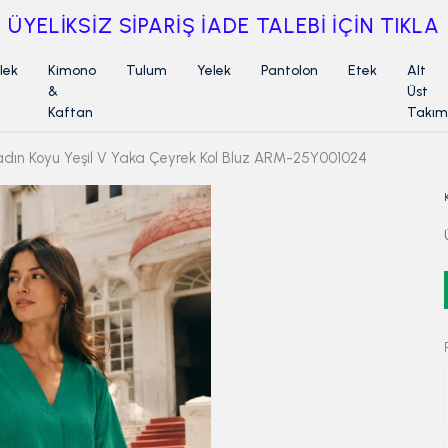
ÜYELİKSİZ SİPARİŞ İADE TALEBİ İÇİN TIKLA
lek
Kimono
Tulum
Yelek
Pantolon
Etek
Alt
&
Üst
Kaftan
Takım
adın Koyu Yeşil V Yaka Çeyrek Kol Bluz ARM-25Y001024