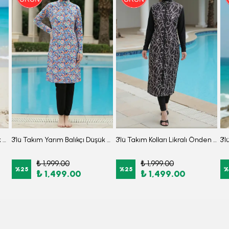
3'lü Takım Yarım Balıkçı Düşük Omuz Yarasakol Likralı Kumaş Burkini Tesettür Mayo D32
3'lü Takım Yarım Balıkçı Düşük Omuz Yarasakol Likralı Kumaş Burkini Tesettür Mayo D49
3'lü Takım Kolları Likralı Önden Fermuarlı Yırtmaçlı Maksi Burkini Tesettür Mayo D26
₺ 1,999.00
₺ 1,999.00
%
25
%
25
%
₺ 1,499.00
₺ 1,499.00