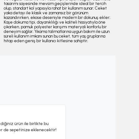
tasarımı sayesinde mevsim geçişlerinde ideal bir tercih
olup, standart kol yapısıyla rahat bir kullanım sunar; Ceket
yaka detayı ile klasik ve zamansız bir görünüm
kazandırırken, ekose deseniyle modern bir dokunuş ekler;
Kaşe dokuma tipi, dayanıklılığı ve kaliteli hissiyatıyla öne
çıkarken, pamuk polyester karışımı materyali konforlu bir
deneyim sağlar; Yıkama talimatlarına uygun bakım ile uzun
süreli kullanım imkanı sunan bu ceket, tüm yaş gruplarına
hitap eden geniş bir kullanıcı kitlesine sahiptir;
diğiniz ürün ile birlikte bu
er de sepetinize eklenecektir!