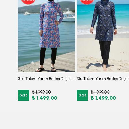
3'lü Takım Balıkçı Yaka Balon Kollu Burkini Su İtici Kumaş Tesettür Mayo SİYAH
3'Lü Takım Yarım Balıkçı Düşük Omuz Yarasakol Likralı Kumaş Burkini Tesettür Mayo D48
₺ 1,999.00
₺ 1,999.00
%
25
%
25
₺ 1,499.00
₺ 1,499.00