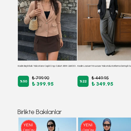
Kadın Bej Oversize Duble Kol Kruvaze Yaka Astarlı Blazer Ceket ARM-26K001052
Kadın Bej Erkek Yaka Kare Cepli Crop Ceket ARM-26K001026
₺ 799.90
₺ 449.95
%
50
%
22
₺ 399.95
₺ 349.95
Birlikte Bakılanlar