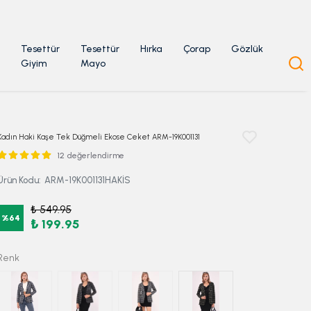
Tesettür
Tesettür
Hırka
Çorap
Gözlük
Giyim
Mayo
Kadın Haki Kaşe Tek Düğmeli Ekose Ceket ARM-19K001131
12 değerlendirme
Ürün Kodu
:
ARM-19K001131HAKİS
₺ 549.95
%
64
₺ 199.95
Renk