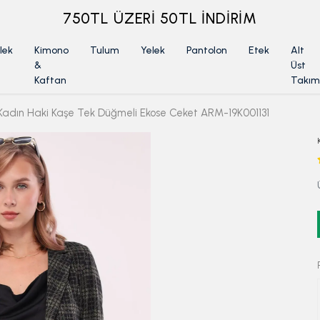
ÜYELİKSİZ SİPARİŞ İADE TALEBİ İÇİN TIKLA
lek
Kimono
Tulum
Yelek
Pantolon
Etek
Alt
&
Üst
Kaftan
Takım
Kadın Haki Kaşe Tek Düğmeli Ekose Ceket ARM-19K001131