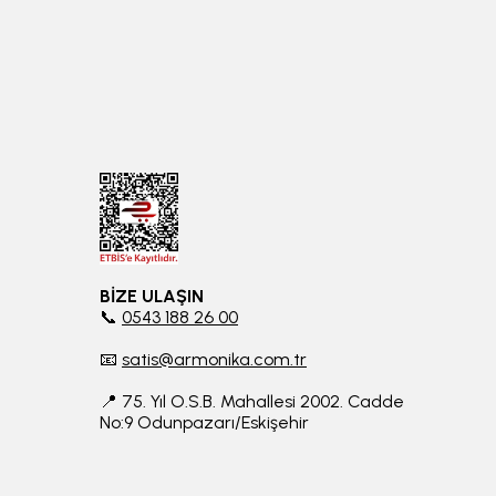
BİZE ULAŞIN
📞
0543 188 26 00
📧
satis@armonika.com.tr
📍 75. Yıl O.S.B. Mahallesi 2002. Cadde
No:9 Odunpazarı/Eskişehir