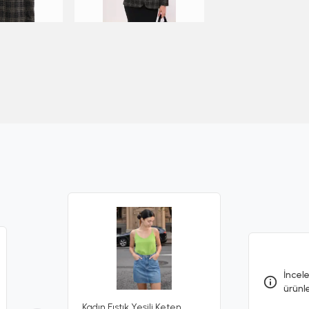
İncele
ürünl
Kadın Fıstık Yeşili Keten