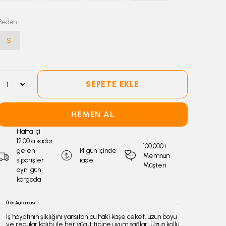
Beden
S
SEPETE EKLE
HEMEN AL
Hafta İçi
12:00 a kadar
100.000+
gelen
14 gün içinde
Memnun
siparişler
iade
Müşteri
aynı gün
kargoda
Ürün Açıklaması
İş hayatının şıklığını yansıtan bu haki kaşe ceket, uzun boyu
ve regular kalıbı ile her vücut tipine uyum sağlar; Uzun kollu