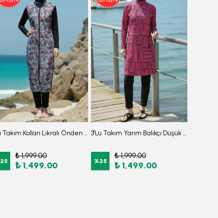
3'lü Takım Kolları Likralı Önden Fermuarlı Yırtmaçlı Maksi Burkini Tesettür Mayo D27
3'Lü Takım Yarım Balıkçı Düşük Omuz Yarasakol Likralı Kumaş Burkini Tesettür Mayo D7
₺ 1,999.00
₺ 1,999.00
₺
25
%
25
%
25
₺ 1,499.00
₺ 1,499.00
₺