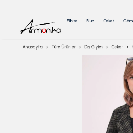
Elbise
Bluz
Ceket
Göm
Anasayfa
Tüm Ürünler
Dış Giyim
Ceket