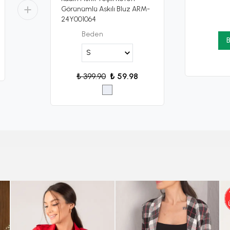
Görünümlü Askılı Bluz ARM-
24Y001064
Beden
B
₺ 399.90
₺ 59.98