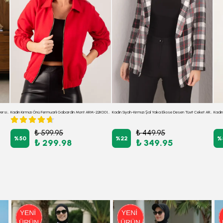
Kadın Lacivert Kruvaze Yaka Kolu Katlama Detaylı Oversize Vatkalı Blazer Ceket ARM-25K001015
Kadın Kırmızı Önü Fermuarlı Gabardin Mont ARM-22K001068
Kadın Siyah-Kırmızı Şal Yaka Ekose Desen Tüvit Ceket ARM-24K001048
₺ 599.95
₺ 449.95
%
50
%
22
%
₺ 299.98
₺ 349.95