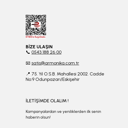
BİZE ULAŞIN
📞
0543 188 26 00
📧
satis@armonika.com.tr
📍 75. Yıl O.S.B. Mahallesi 2002. Cadde
No:9 Odunpazarı/Eskişehir
İLETİŞİMDE OLALIM !
Kampanyalardan ve yeniliklerden ilk senin
haberin olsun!