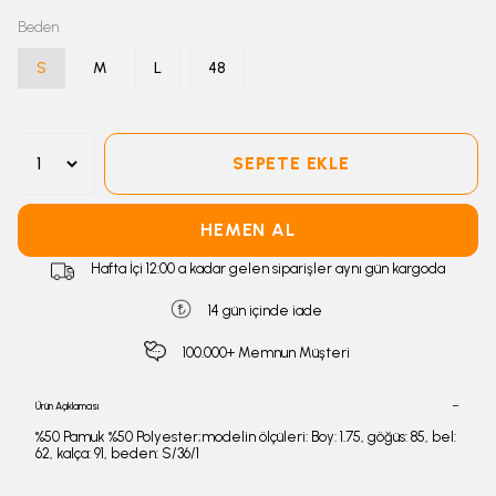
Beden
S
M
L
48
SEPETE EKLE
HEMEN AL
Hafta İçi 12:00 a kadar gelen siparişler aynı gün kargoda
14 gün içinde iade
100.000+ Memnun Müşteri
Ürün Açıklaması
%50 Pamuk %50 Polyester;modelin ölçüleri: Boy: 1.75, göğüs: 85, bel:
62, kalça: 91, beden: S/36/1