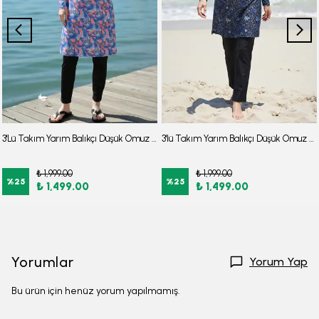
3'Lü Takım Yarım Balıkçı Düşük Omuz Yarasakol Likralı Kumaş Burkini Tesettür Mayo D48
3'lü Takım Yarım Balıkçı Düşük Omuz Yarasakol Likralı Kumaş Burkini Tesettür Mayo D32
₺ 1,999.00
₺ 1,999.00
%
25
%
25
₺ 1,499.00
₺ 1,499.00
Yorumlar
Yorum Yap
Bu ürün için henüz yorum yapılmamış.