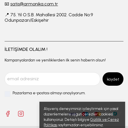
📧
satis@armonika.com.tr
📍 75. Yıl O.S.B. Mahallesi 2002. Cadde No:9
Odunpazarı/Eskişehir
İLETİŞİMDE OLALIM !
Kampanyalardan ve yeniliklerden ilk senin haberin olsun!
kaydet
Pazarlama e-postası almayı onaylıyorum.
Alışveriş deneyiminizi iyileştirmek için yasal
düzenlemelere uygun çerezler (cookies)
kullanıyoruz. Detaylı bilgiye
Gizlilik ve Çerez
Politikası
sayfamızdan erişebilirsiniz.