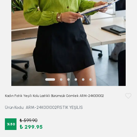
Kadın Fıstık Yeşili Kolu Lastikli Bürümcük Gömlek ARM-24K001002
Ürün Kodu
:
ARM-24K001002FISTIK YEŞİLİS
₺ 599.90
%
50
₺ 299.95