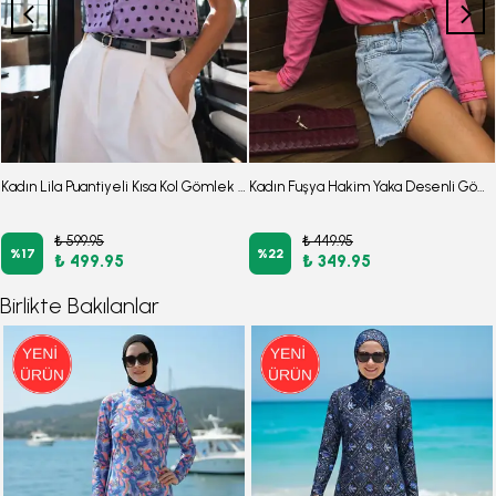
Kadın Lila Puantiyeli Kısa Kol Gömlek ARM-26Y001137
Kadın Fuşya Hakim Yaka Desenli Gömlek ARM-25Y001013
₺ 599.95
₺ 449.95
%
17
%
22
₺ 499.95
₺ 349.95
Birlikte Bakılanlar