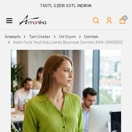
750TL ÜZERİ 50TL İNDİRİM
0
Anasayfa
Tüm Ürünler
Üst Giyim
Gömlek
Kadın Fıstık Yeşili Kolu Lastikli Bürümcük Gömlek ARM-24K001002