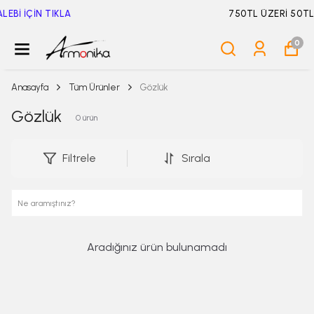
750TL ÜZERİ 50TL İNDİRİM
0
Anasayfa
Tüm Ürünler
Gözlük
Gözlük
0
ürün
Filtrele
Sırala
Aradığınız ürün bulunamadı