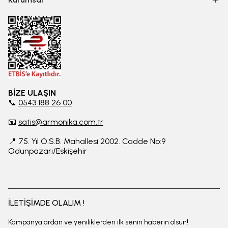
BİZE ULAŞIN
📞
0543 188 26 00
📧
satis@armonika.com.tr
📍 75. Yıl O.S.B. Mahallesi 2002. Cadde No:9
Odunpazarı/Eskişehir
İLETİŞİMDE OLALIM !
Kampanyalardan ve yeniliklerden ilk senin haberin olsun!