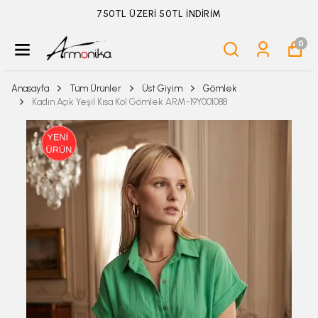
ÜYELİKSİZ SİPARİŞ İADE TALEBİ İÇİN TIKLA
0
Anasayfa
Tüm Ürünler
Üst Giyim
Gömlek
Kadın Açık Yeşil Kısa Kol Gömlek ARM-19Y001088