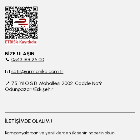
BİZE ULAŞIN
📞
0543 188 26 00
📧
satis@armonika.com.tr
📍 75. Yıl O.S.B. Mahallesi 2002. Cadde No:9
Odunpazarı/Eskişehir
İLETİŞİMDE OLALIM !
Kampanyalardan ve yeniliklerden ilk senin haberin olsun!