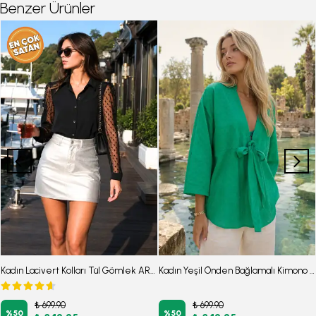
Benzer Ürünler
Kadın Lacivert Kolları Tül Gömlek ARM-20K001068
Kadın Yeşil Önden Bağlamalı Kimono Gömlek ARM-25Y001108
₺ 699.90
₺ 699.90
%
50
%
50