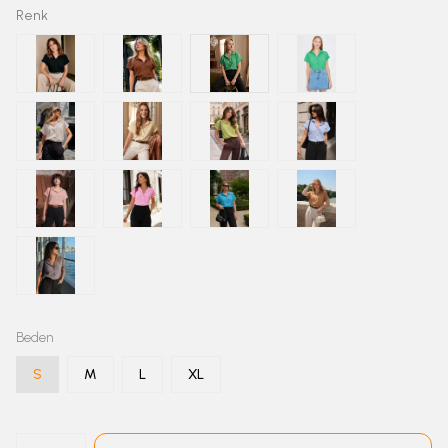
Renk
Beden
S
M
L
XL