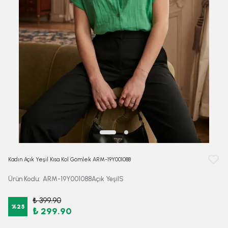
Kadın Açık Yeşil Kısa Kol Gömlek ARM-19Y001088
Ürün Kodu
:
ARM-19Y001088Açık YeşilS
₺ 399.90
%
25
₺ 299.90