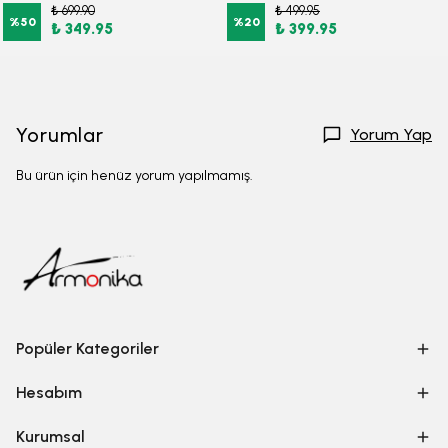
₺ 699.90
₺ 499.95
%
50
%
20
₺ 349.95
₺ 399.95
Yorumlar
Yorum Yap
Bu ürün için henüz yorum yapılmamış.
Popüler Kategoriler
Hesabım
Kurumsal