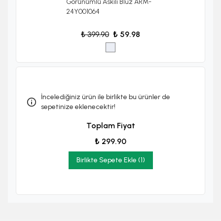
Görünümlü Askılı Bluz ARM-
24Y001064
₺ 399.90
₺ 59.98
İncelediğiniz ürün ile birlikte bu ürünler de
sepetinize eklenecektir!
Toplam Fiyat
₺ 299.90
Birlikte Sepete Ekle (1)