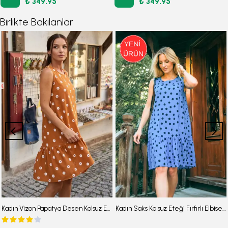
₺ 349.95
₺ 349.95
Birlikte Bakılanlar
Kadın Vizon Papatya Desen Kolsuz Eteği Fırfırlı Elbise ARM-22Y001123
Kadın Saks Kolsuz Eteği Fırfırlı Elbise ARM-26Y001117