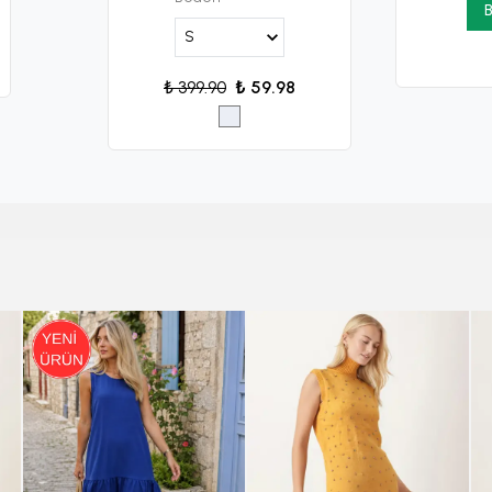
B
₺ 399.90
₺ 59.98