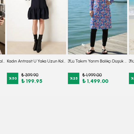
Kadın Antrasit Yakası Bağlamalı Kolu Lastikli Bluz ARM-25K001096
Kadın Antrasit U Yaka Uzun Kollu Etek Ucu Fırfırlı Likralı Elbise ARM-26K001012
3'Lü Takım Yarım Balıkçı Düşük Omuz Yarasakol Likralı Kumaş Burkini Tesettür Mayo D48
₺ 399.90
₺ 1,999.00
%
50
%
25
%
₺ 199.95
₺ 1,499.00