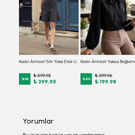
Kadın Antrasit Zikzak Desen Tek Düğmeli Ceket Arm-21K001066
Kadın Antrasit Sıfır Yaka Etek Ucu Volanlı Kısa Kol Fermuarlı Elbise ARM-26Y001057
₺ 599.95
₺ 399.96
%
33
%
50
₺ 399.95
₺ 199.98
Yorumlar
Bu ürün için henüz yorum yapılmamış.