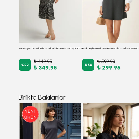
Kadın Antrasit Sıfır Yaka Etek Ucu Volanlı Kısa Kol Fermuarlı Elbise ARM-26Y001057
Kadın Siyah Desenli Beli Lastikli Askılı Elbise Arm-23y001053
₺ 449.95
₺ 599.90
%
22
%
50
₺ 349.95
₺ 299.95
Birlikte Bakılanlar