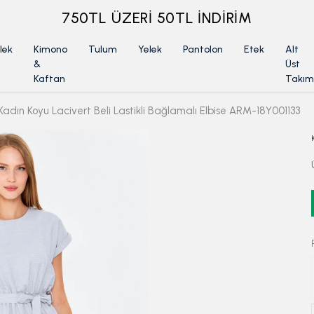
ÜYELİKSİZ SİPARİŞ İADE TALEBİ İÇİN TIKLA
lek
Kimono
Tulum
Yelek
Pantolon
Etek
Alt
&
Üst
Kaftan
Takım
Kadın Koyu Lacivert Beli Lastikli Bağlamalı Elbise ARM-18Y001133