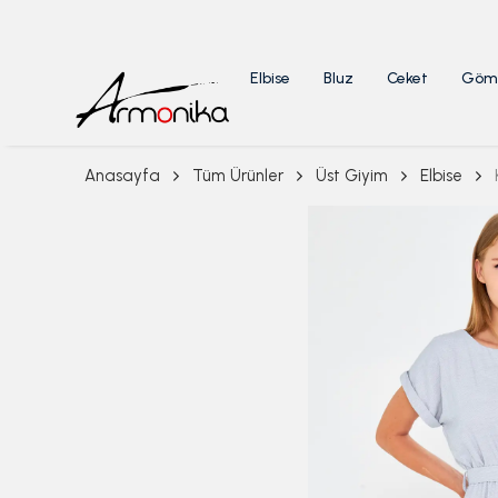
Elbise
Bluz
Ceket
Göm
Anasayfa
Tüm Ürünler
Üst Giyim
Elbise