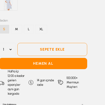
Beden
S
M
L
XL
SEPETE EKLE
HEMEN AL
Hafta İçi
12:00 a kadar
100.000+
gelen
14 gün içinde
Memnun
siparişler
iade
Müşteri
aynı gün
kargoda
Ürün Açıklaması