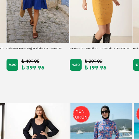
Kadın Yeşil Gömlek Yaka Uzun Kollu Mini Elbise ARM-25K001050
Kadın Saks Kolsuz Eteği Fırfırlı Elbise ARM-18Y001156
Kadın Sarı Önü Boncuklu Kolsuz Triko Elbise ARM-26K136034
₺ 499.95
₺ 399.90
%
20
%
50
%
₺ 399.95
₺ 199.95