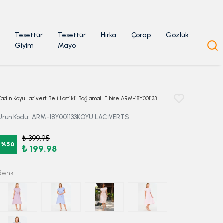
Tesettür
Tesettür
Hırka
Çorap
Gözlük
Giyim
Mayo
Kadın Koyu Lacivert Beli Lastikli Bağlamalı Elbise ARM-18Y001133
Ürün Kodu
:
ARM-18Y001133KOYU LACİVERTS
₺ 399.95
%
50
₺ 199.98
Renk