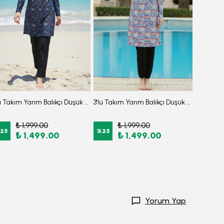
3'lü Takım Yarım Balıkçı Düşük Omuz Yarasakol Likralı Kumaş Burkini Tesettür Mayo D32
3'lü Takım Yarım Balıkçı Düşük Omuz Yarasakol Likralı Kumaş Burkini Tesettür Mayo D49
₺ 1,999.00
₺ 1,999.00
₺
25
%
25
%
25
₺ 1,499.00
₺ 1,499.00
₺
Yorum Yap