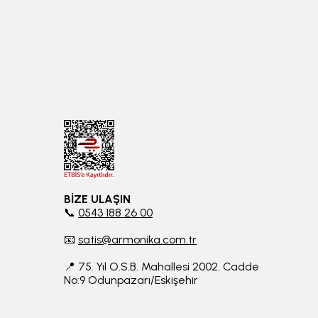
BİZE ULAŞIN
📞
0543 188 26 00
📧
satis@armonika.com.tr
📍 75. Yıl O.S.B. Mahallesi 2002. Cadde
No:9 Odunpazarı/Eskişehir