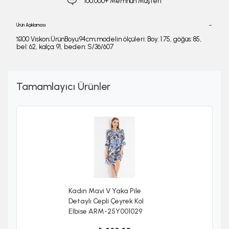
100.000+ Memnun Müşteri
Ürün Açıklaması
%100 Viskon;ÜrünBoyu:94cm;modelin ölçüleri: Boy: 1.75, göğüs: 85,
bel: 62, kalça: 91, beden: S/36/607
Tamamlayıcı Ürünler
Kadın Mavi V Yaka Pile
Detaylı Cepli Çeyrek Kol
Elbise ARM-25Y001029