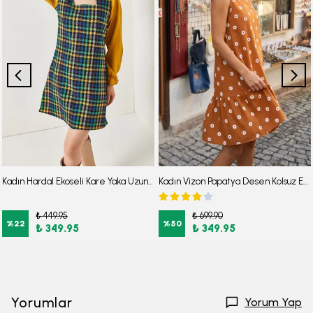
Kadın Hardal Ekoseli Kare Yaka Uzun Kol Elbise ARM-22Y001182
Kadın Vizon Papatya Desen Kolsuz Eteği Fırfırlı Elbise ARM-22Y001123
₺ 449.95
₺ 699.90
%
22
%
50
₺ 349.95
₺ 349.95
Yorumlar
Yorum Yap