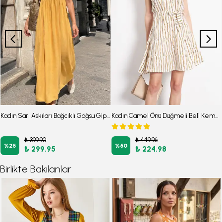
Kadın Sarı Askıları Bağcıklı Göğsü Gipe Lastikli Uzun Elbise ARM-25Y001069
Kadın Camel Önü Düğmeli Beli Kemerli Yakalı Kolsuz Elbise ARM-24Y001066
₺ 399.90
₺ 449.96
%
25
%
50
₺ 299.95
₺ 224.98
Birlikte Bakılanlar