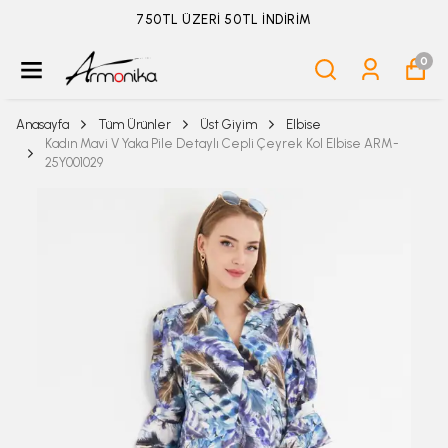
ÜYELİKSİZ SİPARİŞ İADE TALEBİ İÇİN TIKLA
0
Anasayfa
Tüm Ürünler
Üst Giyim
Elbise
Kadın Mavi V Yaka Pile Detaylı Cepli Çeyrek Kol Elbise ARM-
25Y001029