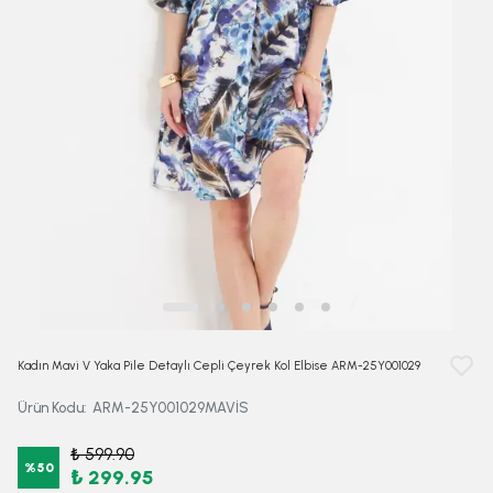
Kadın Mavi V Yaka Pile Detaylı Cepli Çeyrek Kol Elbise ARM-25Y001029
Ürün Kodu
:
ARM-25Y001029MAVİS
₺ 599.90
%
50
₺ 299.95