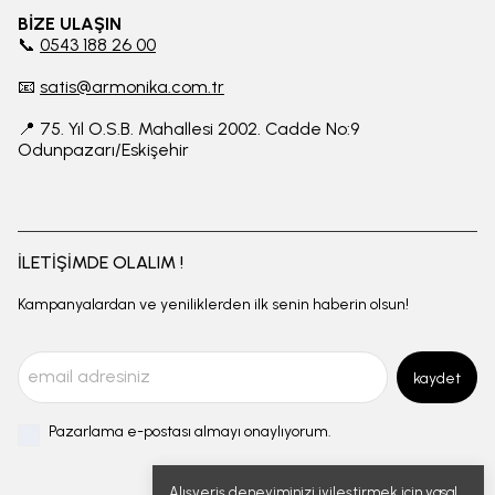
BİZE ULAŞIN
📞
0543 188 26 00
📧
satis@armonika.com.tr
📍 75. Yıl O.S.B. Mahallesi 2002. Cadde No:9
Odunpazarı/Eskişehir
İLETİŞİMDE OLALIM !
Kampanyalardan ve yeniliklerden ilk senin haberin olsun!
kaydet
Pazarlama e-postası almayı onaylıyorum.
Alışveriş deneyiminizi iyileştirmek için yasal