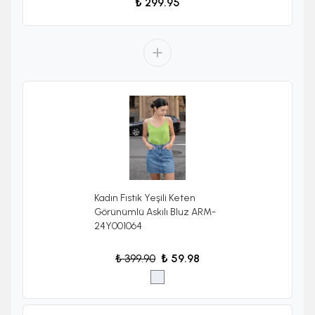
₺ 299.95
Kadın Fıstık Yeşili Keten
Görünümlü Askılı Bluz ARM-
24Y001064
₺ 399.90
₺ 59.98