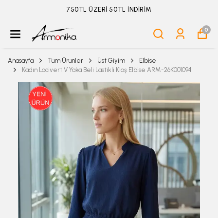
ÜYELİKSİZ SİPARİŞ İADE TALEBİ İÇİN TIKLA
0
Anasayfa
Tüm Ürünler
Üst Giyim
Elbise
Kadın Lacivert V Yaka Beli Lastikli Kloş Elbise ARM-26K001094