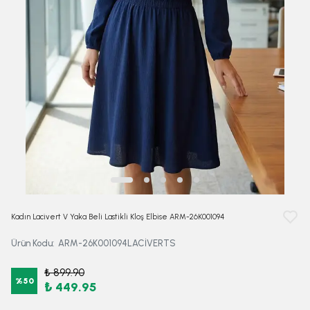
Kadın Lacivert V Yaka Beli Lastikli Kloş Elbise ARM-26K001094
Ürün Kodu
:
ARM-26K001094LACİVERTS
₺ 899.90
%
50
₺ 449.95