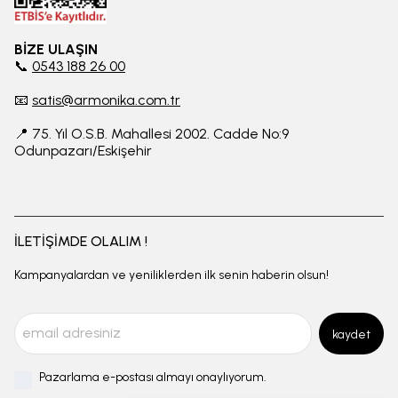
BİZE ULAŞIN
📞
0543 188 26 00
📧
satis@armonika.com.tr
📍 75. Yıl O.S.B. Mahallesi 2002. Cadde No:9
Odunpazarı/Eskişehir
İLETİŞİMDE OLALIM !
Kampanyalardan ve yeniliklerden ilk senin haberin olsun!
kaydet
Pazarlama e-postası almayı onaylıyorum.