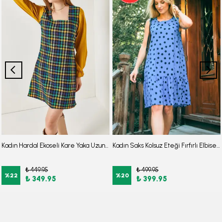
Kadın Hardal Ekoseli Kare Yaka Uzun Kol Elbise ARM-22Y001182
Kadın Saks Kolsuz Eteği Fırfırlı Elbise ARM-26Y001117
₺ 449.95
₺ 499.95
%
22
%
20
₺ 349.95
₺ 399.95