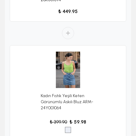
₺ 449.95
Kadın Fıstık Yeşili Keten
Görünümlü Askılı Bluz ARM-
24Y001064
₺ 399.90
₺ 59.98