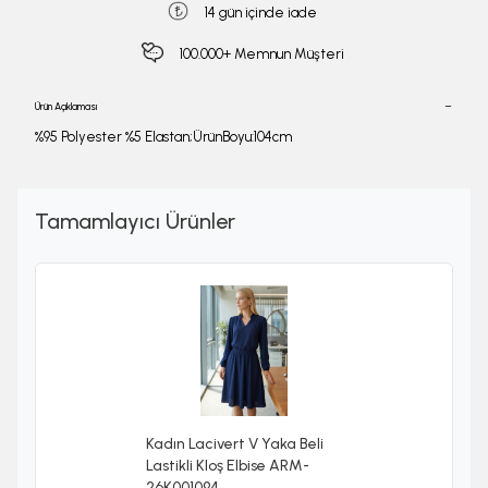
14 gün içinde iade
100.000+ Memnun Müşteri
Ürün Açıklaması
%95 Polyester %5 Elastan;ÜrünBoyu:104cm
Tamamlayıcı Ürünler
Kadın Lacivert V Yaka Beli
Lastikli Kloş Elbise ARM-
26K001094