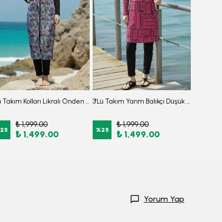
3'lü Takım Kolları Likralı Önden Fermuarlı Yırtmaçlı Maksi Burkini Tesettür Mayo D27
3'Lü Takım Yarım Balıkçı Düşük Omuz Yarasakol Likralı Kumaş Burkini Tesettür Mayo D7
₺ 1,999.00
₺ 1,999.00
₺
25
%
25
%
25
₺ 1,499.00
₺ 1,499.00
₺
Yorum Yap