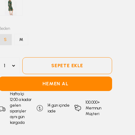
Beden
S
M
SEPETE EKLE
HEMEN AL
Hafta İçi
12:00 a kadar
100.000+
gelen
14 gün içinde
Memnun
siparişler
iade
Müşteri
aynı gün
kargoda