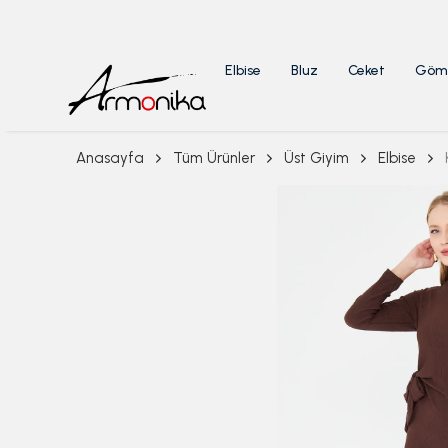
Elbise
Bluz
Ceket
Göm
Anasayfa
Tüm Ürünler
Üst Giyim
Elbise