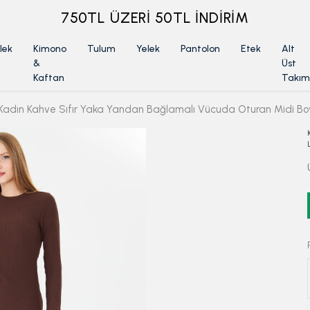
ÜYELİKSİZ SİPARİŞ İADE TALEBİ İÇİN TIKLA
lek
Kimono
Tulum
Yelek
Pantolon
Etek
Alt
&
Üst
Kaftan
Takım
Kadın Kahve Sıfır Yaka Yandan Bağlamalı Vücuda Oturan Midi Boy