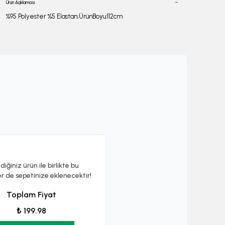
Ürün Açıklaması
%95 Polyester %5 Elastan;ÜrünBoyu:112cm
diğiniz ürün ile birlikte bu
er de sepetinize eklenecektir!
Toplam Fiyat
₺ 199.98