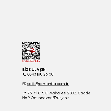
BİZE ULAŞIN
📞
0543 188 26 00
📧
satis@armonika.com.tr
📍 75. Yıl O.S.B. Mahallesi 2002. Cadde
No:9 Odunpazarı/Eskişehir