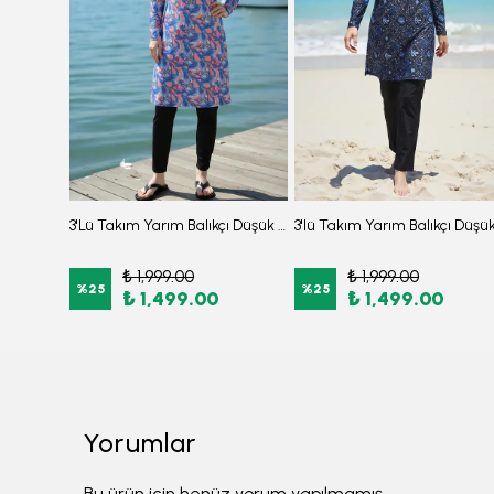
3'lü Takım Crop Ceketli Beli Lastikli İki Parça Burkini Tesettür Mayo D71
3'Lü Takım Yarım Balıkçı Düşük Omuz Yarasakol Likralı Kumaş Burkini Tesettür Mayo D48
₺ 1,999.00
₺ 1,999.00
%
25
%
25
₺ 1,499.00
₺ 1,499.00
Yorumlar
Bu ürün için henüz yorum yapılmamış.