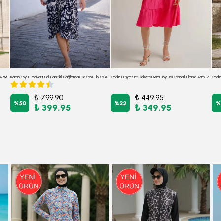
Kadın Vizon V Yaka Kolları Fırfırlı Kravat Detaylı Elbise ARM-26Y001139
Kadın Koyu Lacivert Beli Lastikli Bağlamalı Desenli Elbise ARM-22Y001044
Kadın Fuşya Sırt Dekolteli Midi Boy Beli Kemerli Elbise Arm-23y001080
₺ 799.90
₺ 449.95
%
50
%
22
%
₺ 399.95
₺ 349.95