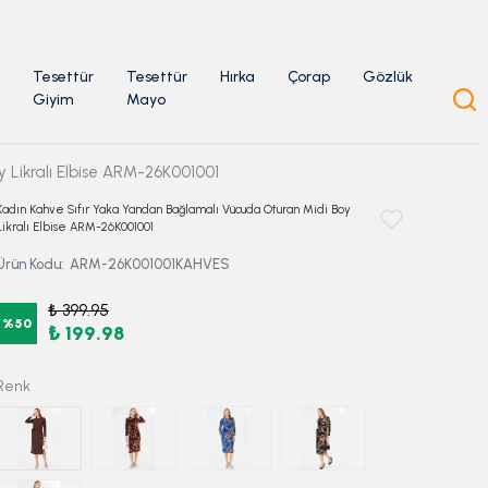
Tesettür
Tesettür
Hırka
Çorap
Gözlük
Giyim
Mayo
 Likralı Elbise ARM-26K001001
Kadın Kahve Sıfır Yaka Yandan Bağlamalı Vücuda Oturan Midi Boy
Likralı Elbise ARM-26K001001
Ürün Kodu
:
ARM-26K001001KAHVES
₺ 399.95
%
50
₺ 199.98
Renk