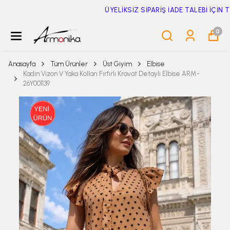
ÜYELİKSİZ SİPARİŞ İADE TALEBİ İÇİN TIKLA
0
Anasayfa
Tüm Ürünler
Üst Giyim
Elbise
Kadın Vizon V Yaka Kolları Fırfırlı Kravat Detaylı Elbise ARM-
26Y001139