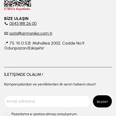
BİZE ULAŞIN
📞
0543 188 26 00
📧
satis@armonika.com.tr
📍 75. Yıl O.S.B. Mahallesi 2002. Cadde No:9
Odunpazarı/Eskişehir
İLETİŞİMDE OLALIM !
Kampanyalardan ve yeniliklerden ilk senin haberin olsun!
kaydet
Pazarlama e-postası almayı onaylıyorum.