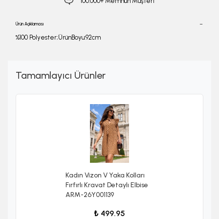
100.000+ Memnun Müşteri
Ürün Açıklaması
%100 Polyester;ÜrünBoyu:92cm
Tamamlayıcı Ürünler
Kadın Vizon V Yaka Kolları
Fırfırlı Kravat Detaylı Elbise
ARM-26Y001139
₺ 499.95