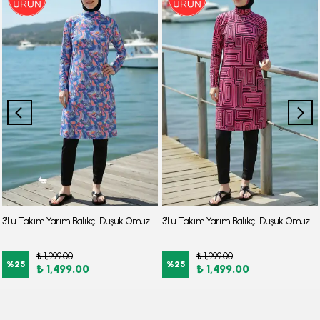
3'Lü Takım Yarım Balıkçı Düşük Omuz Yarasakol Likralı Kumaş Burkini Tesettür Mayo D48
3'Lü Takım Yarım Balıkçı Düşük Omuz Yarasakol Likralı Kumaş Burkini Tesettür Mayo D7
₺ 1,999.00
₺ 1,999.00
%
25
%
25
₺ 1,499.00
₺ 1,499.00