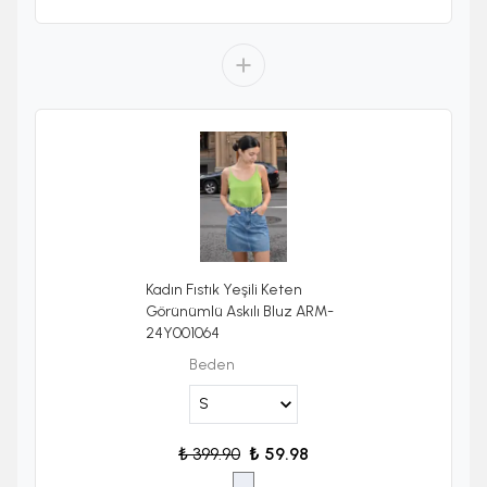
Kadın Fıstık Yeşili Keten
Görünümlü Askılı Bluz ARM-
24Y001064
Beden
₺ 399.90
₺ 59.98