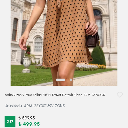
Kadın Vizon V Yaka Kolları Fırfırlı Kravat Detaylı Elbise ARM-26Y001139
Ürün Kodu
:
ARM-26Y001139VİZONS
₺ 599.95
%
17
₺ 499.95