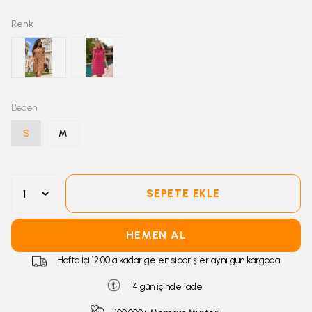
Renk
Beden
S
M
SEPETE EKLE
HEMEN AL
Hafta İçi 12:00 a kadar gelen siparişler aynı gün kargoda
14 gün içinde iade