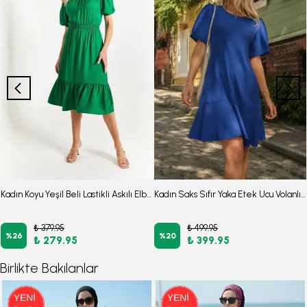
Kadın Koyu Yeşil Beli Lastikli Askılı Elbise Arm-21k001214
Kadın Saks Sıfır Yaka Etek Ucu Volanlı Kısa Kol Fermuarlı Elbise ARM-26Y001057
₺ 379.95
₺ 499.95
%
26
%
20
₺ 279.95
₺ 399.95
Birlikte Bakılanlar