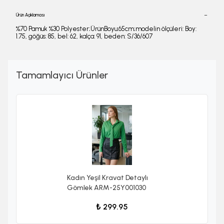
Ürün Açıklaması
%70 Pamuk %30 Polyester;ÜrünBoyu:65cm;modelin ölçüleri: Boy:
1.75, göğüs: 85, bel: 62, kalça: 91, beden: S/36/607
Tamamlayıcı Ürünler
Kadın Yeşil Kravat Detaylı
Gömlek ARM-25Y001030
₺ 299.95