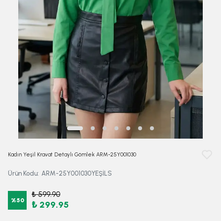
Kadın Yeşil Kravat Detaylı Gömlek ARM-25Y001030
Ürün Kodu
:
ARM-25Y001030YEŞİLS
₺ 599.90
%
50
₺ 299.95