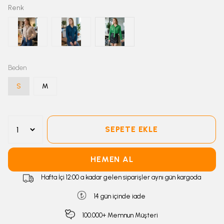
Renk
Beden
S
M
SEPETE EKLE
HEMEN AL
Hafta İçi 12:00 a kadar gelen siparişler aynı gün kargoda
14 gün içinde iade
100.000+ Memnun Müşteri