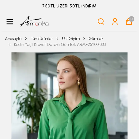
ÜYELİKSİZ SİPARİŞ İADE TALEBİ İÇİN TIKLA
0
Anasayfa
Tüm Ürünler
Üst Giyim
Gömlek
Kadın Yeşil Kravat Detaylı Gömlek ARM-25Y001030