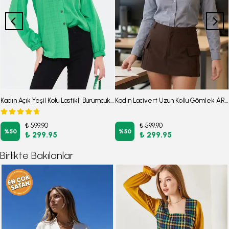
Kadın Açık Yeşil Kolu Lastikli Bürümcük Gömlek ARM-24K001002
Kadın Lacivert Uzun Kollu Gömlek ARM-26K001098
₺ 599.90
₺ 599.90
%
50
%
50
₺ 299.95
₺ 299.95
Birlikte Bakılanlar