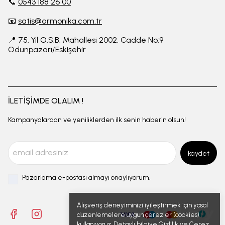
📞
0543 188 26 00
📧
satis@armonika.com.tr
📍 75. Yıl O.S.B. Mahallesi 2002. Cadde No:9
Odunpazarı/Eskişehir
İLETİŞİMDE OLALIM !
Kampanyalardan ve yeniliklerden ilk senin haberin olsun!
kaydet
Pazarlama e-postası almayı onaylıyorum.
Alışveriş deneyiminizi iyileştirmek için yasal
düzenlemelere uygun çerezler (cookies)
kullanıyoruz. Detaylı bilgiye
Gizlilik ve Çerez