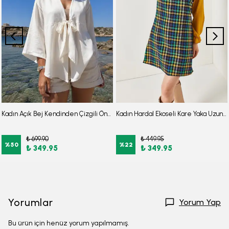
Kadın Açık Bej Kendinden Çizgili Önden Bağlamalı Kimono Gömlek ARM-24Y001101
Kadın Hardal Ekoseli Kare Yaka Uzun Kol Elbise ARM-22Y001182
₺ 699.90
₺ 449.95
%
50
%
22
₺ 349.95
₺ 349.95
Yorumlar
Yorum Yap
Bu ürün için henüz yorum yapılmamış.