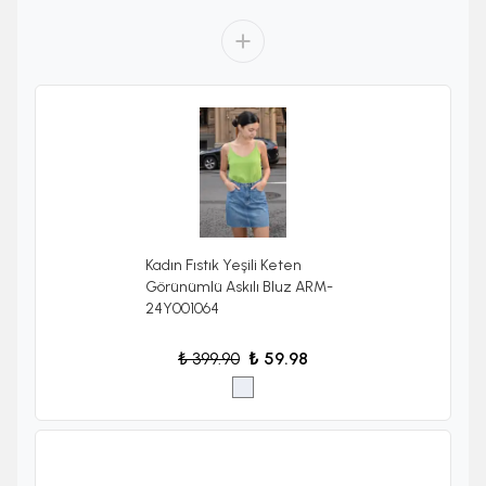
Kadın Fıstık Yeşili Keten
Görünümlü Askılı Bluz ARM-
24Y001064
₺ 399.90
₺ 59.98