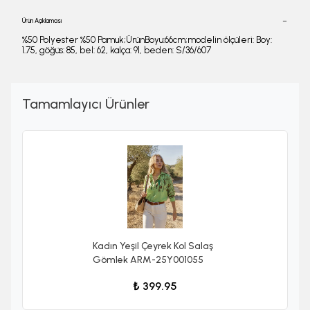
Ürün Açıklaması
%50 Polyester %50 Pamuk;ÜrünBoyu:66cm;modelin ölçüleri: Boy:
1.75, göğüs: 85, bel: 62, kalça: 91, beden: S/36/607
Tamamlayıcı Ürünler
Kadın Yeşil Çeyrek Kol Salaş
Gömlek ARM-25Y001055
₺ 399.95