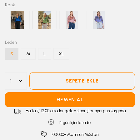
Renk
Beden
S
M
L
XL
SEPETE EKLE
HEMEN AL
Hafta İçi 12:00 a kadar gelen siparişler aynı gün kargoda
14 gün içinde iade
100.000+ Memnun Müşteri