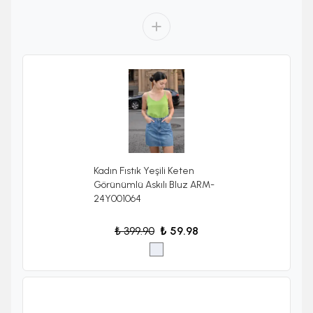
Kadın Fıstık Yeşili Keten
Görünümlü Askılı Bluz ARM-
24Y001064
₺ 399.90
₺ 59.98