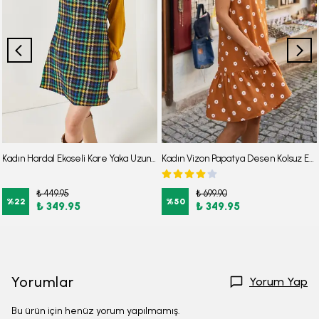
Kadın Hardal Ekoseli Kare Yaka Uzun Kol Elbise ARM-22Y001182
Kadın Vizon Papatya Desen Kolsuz Eteği Fırfırlı Elbise ARM-22Y001123
₺ 449.95
₺ 699.90
%
22
%
50
₺ 349.95
₺ 349.95
Yorumlar
Yorum Yap
Bu ürün için henüz yorum yapılmamış.