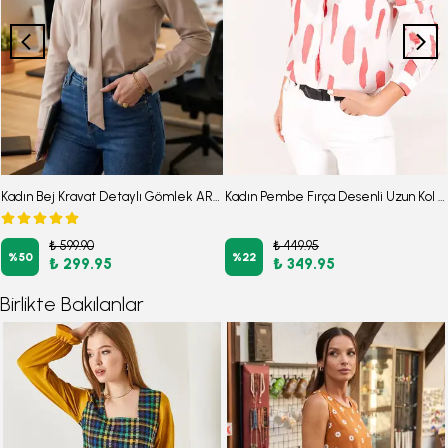
Kadın Bej Kravat Detaylı Gömlek ARM-25Y001030
Kadın Pembe Fırça Desenli Uzun Kol Gömlek ARM-22Y001016
₺ 599.90
₺ 449.95
%
50
%
22
₺ 299.95
₺ 349.95
Birlikte Bakılanlar