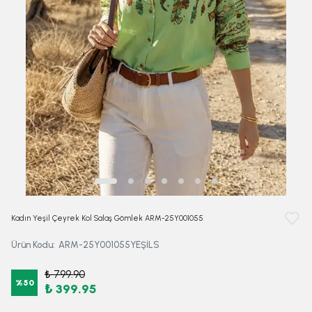
Kadın Yeşil Çeyrek Kol Salaş Gömlek ARM-25Y001055
Ürün Kodu
:
ARM-25Y001055YEŞİLS
₺ 799.90
%
50
₺ 399.95