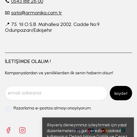
📞
0543 188 26 00
📧
satis@armonika.com.tr
📍 75. Yıl O.S.B. Mahallesi 2002. Cadde No:9
Odunpazarı/Eskişehir
İLETİŞİMDE OLALIM !
Kampanyalardan ve yeniliklerden ilk senin haberin olsun!
kaydet
Pazarlama e-postası almayı onaylıyorum.
Alışveriş deneyiminizi iyileştirmek için yasal
düzenlemelere uygun çerezler (cookies)
kullanıyoruz. Detaylı bilgiye
Gizlilik ve Çerez