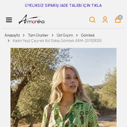
ÜYELİKSİZ SİPARİŞ İADE TALEBİ İÇİN TIKLA
0
Anasayfa
Tüm Ürünler
Üst Giyim
Gömlek
Kadın Yeşil Çeyrek Kol Salaş Gömlek ARM-25Y001055