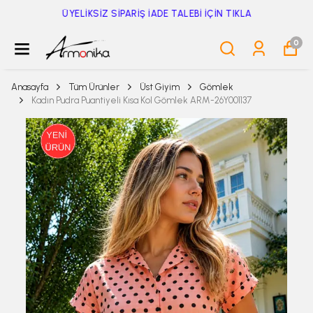
ÜYELİKSİZ SİPARİŞ İADE TALEBİ İÇİN TIKLA
0
Anasayfa
Tüm Ürünler
Üst Giyim
Gömlek
Kadın Pudra Puantiyeli Kısa Kol Gömlek ARM-26Y001137