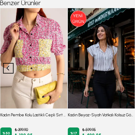
Benzer Ürünler
Kadın Pembe Kolu Lastikli Cepli Sırt Detaylı Crop Gömlek Arm-23y001006
Kadın Beyaz-Siyah Vatkalı Kolsuz Gömlek ARM-26Y001144
₺ 399.90
₺ 599.95
%
50
%
17