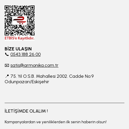
BİZE ULAŞIN
📞
0543 188 26 00
📧
satis@armonika.com.tr
📍 75. Yıl O.S.B. Mahallesi 2002. Cadde No:9
Odunpazarı/Eskişehir
İLETİŞİMDE OLALIM !
Kampanyalardan ve yeniliklerden ilk senin haberin olsun!