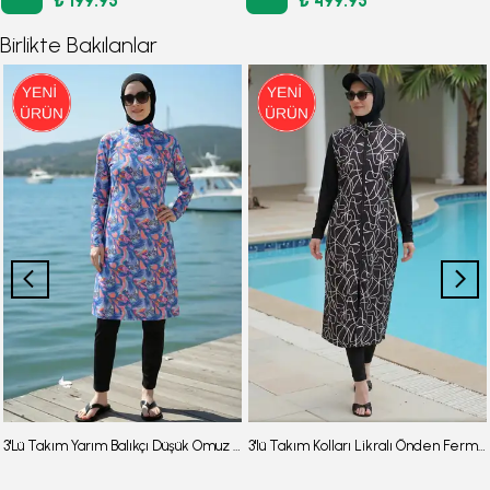
₺ 199.95
₺ 499.95
Birlikte Bakılanlar
3'Lü Takım Yarım Balıkçı Düşük Omuz Yarasakol Likralı Kumaş Burkini Tesettür Mayo D48
3'lü Takım Kolları Likralı Önden Fermuarlı Yırtmaçlı Maksi Burkini Tesettür Mayo D26