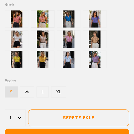
Renk
Beden
S
M
L
XL
SEPETE EKLE