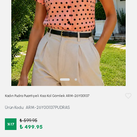
Kadın Pudra Puantiyeli Kısa Kol Gömlek ARM-26Y001137
Ürün Kodu
:
ARM-26Y001137PUDRAS
₺ 599.95
%
17
₺ 499.95