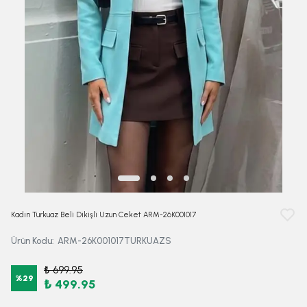
Kadın Turkuaz Beli Dikişli Uzun Ceket ARM-26K001017
Ürün Kodu
:
ARM-26K001017TURKUAZS
₺ 699.95
%
29
₺ 499.95