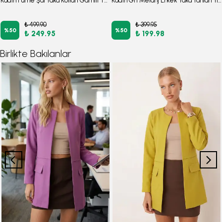
Kadın Füme Şal Yaka Kolları Garnili Tek Düğme Ceket ARM-26K001097
Kadın Gri Melanj Erkek Yaka Yanları Yırtmaçlı Oversize Ceket ARM-26K001009
₺ 499.90
₺ 399.95
%
50
%
50
₺ 249.95
₺ 199.98
Birlikte Bakılanlar