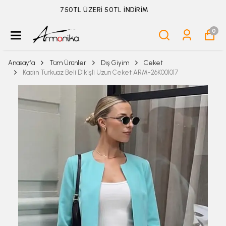
ÜYELİKSİZ SİPARİŞ İADE TALEBİ İÇİN TIKLA
0
Anasayfa
Tüm Ürünler
Dış Giyim
Ceket
Kadın Turkuaz Beli Dikişli Uzun Ceket ARM-26K001017