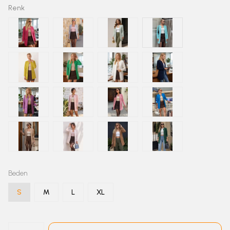
Renk
Beden
S
M
L
XL