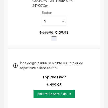
Görünümlü Askılı Bluz ARM-
24Y001064
Beden
₺ 399.90
₺ 59.98
İncelediğiniz ürün ile birlikte bu ürünler de
sepetinize eklenecektir!
Toplam Fiyat
₺ 499.95
Birlikte Sepete Ekle (1)