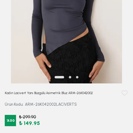
Kadın Lacivert Yanı Büzgülü Asimetrik Bluz ARM-26K042002
Ürün Kodu
:
ARM-26K042002LACİVERTS
₺ 299.90
%
50
₺ 149.95