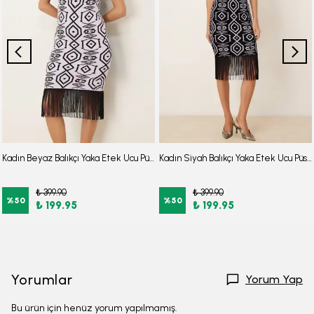
Kadın Beyaz Balıkçı Yaka Etek Ucu Püsküllü Triko Elbise ARM-26K136009
Kadın Siyah Balıkçı Yaka Etek Ucu Püsküllü Triko Elbise ARM-26K136009
₺ 399.90
₺ 399.90
%
50
%
50
₺ 199.95
₺ 199.95
Yorumlar
Yorum Yap
Bu ürün için henüz yorum yapılmamış.