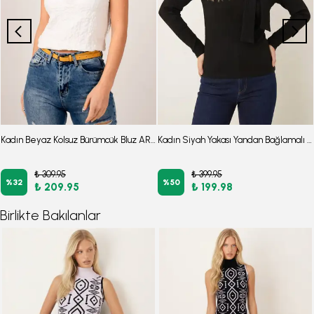
Kadın Beyaz Kolsuz Bürümcük Bluz ARM-22Y001010
Kadın Siyah Yakası Yandan Bağlamalı Omuzları Büzgülü Bluz ARM-26K001068
₺ 309.95
₺ 399.95
%
32
%
50
₺ 209.95
₺ 199.98
Birlikte Bakılanlar