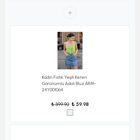
Kadın Fıstık Yeşili Keten
Görünümlü Askılı Bluz ARM-
24Y001064
₺ 399.90
₺ 59.98