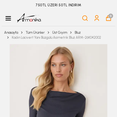
ÜYELİKSİZ SİPARİŞ İADE TALEBİ İÇİN TIKLA
0
Anasayfa
Tüm Ürünler
Üst Giyim
Bluz
Kadın Lacivert Yanı Büzgülü Asimetrik Bluz ARM-26K042002