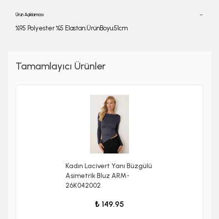
Ürün Açıklaması
%95 Polyester %5 Elastan;ÜrünBoyu:51cm
Tamamlayıcı Ürünler
Kadın Lacivert Yanı Büzgülü
Asimetrik Bluz ARM-
26K042002
₺ 149.95