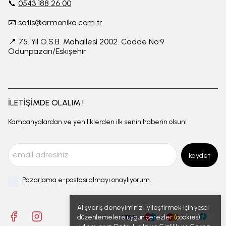
📞
0543 188 26 00
📧
satis@armonika.com.tr
📍 75. Yıl O.S.B. Mahallesi 2002. Cadde No:9
Odunpazarı/Eskişehir
İLETİŞİMDE OLALIM !
Kampanyalardan ve yeniliklerden ilk senin haberin olsun!
kaydet
Pazarlama e-postası almayı onaylıyorum.
Alışveriş deneyiminizi iyileştirmek için yasal
düzenlemelere uygun çerezler (cookies)