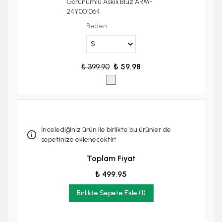
Görünümlü Askılı Bluz ARM-
24Y001064
Beden
₺ 399.90
₺ 59.98
İncelediğiniz ürün ile birlikte bu ürünler de
sepetinize eklenecektir!
Toplam Fiyat
₺ 499.95
Birlikte Sepete Ekle (1)