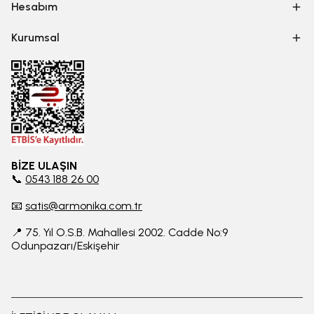
Hesabım
Kurumsal
BİZE ULAŞIN
📞
0543 188 26 00
📧
satis@armonika.com.tr
📍 75. Yıl O.S.B. Mahallesi 2002. Cadde No:9
Odunpazarı/Eskişehir