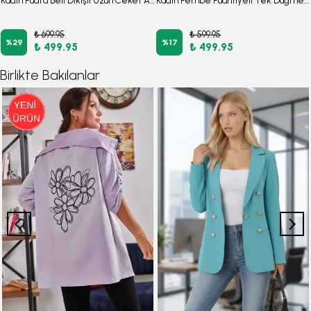
Kadın Pudra Beli Dikişli Uzun Ceket ARM-26K001017
Kadın Pembe Puantiyeli Tek Düğme Ceket ARM-26Y001116
₺ 699.95
₺ 599.95
%
29
%
17
₺ 499.95
₺ 499.95
Birlikte Bakılanlar