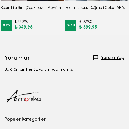
Kadın Lila Sırtı Çiçek Baskılı Mevsimlik Ceket ARM-20K024030
Kadın Turkuaz Düğmeli Ceket ARM-20K001151
₺ 449.95
₺ 799.90
%
22
%
50
₺ 349.95
₺ 399.95
Yorumlar
Yorum Yap
Bu ürün için henüz yorum yapılmamış.
Popüler Kategoriler