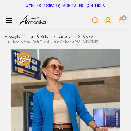
ÜYELİKSİZ SİPARİŞ İADE TALEBİ İÇİN TIKLA
0
Anasayfa
Tüm Ürünler
Dış Giyim
Ceket
Kadın Mavi Beli Dikişli Uzun Ceket ARM-26K001017