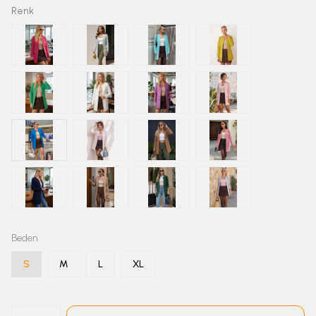
Renk
Beden
S
M
L
XL