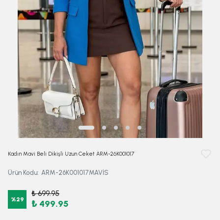
Kadın Mavi Beli Dikişli Uzun Ceket ARM-26K001017
Ürün Kodu
:
ARM-26K001017MAVİS
₺ 699.95
%
29
₺ 499.95