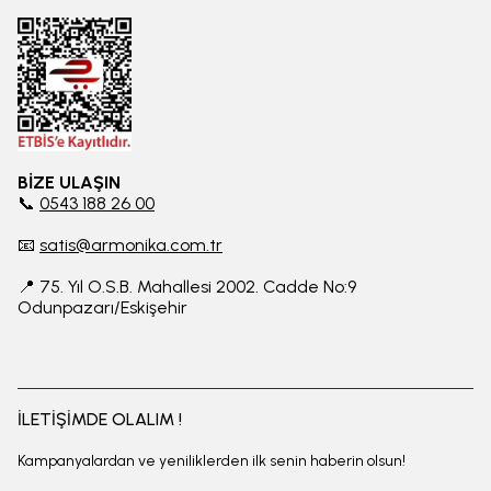
BİZE ULAŞIN
📞
0543 188 26 00
📧
satis@armonika.com.tr
📍 75. Yıl O.S.B. Mahallesi 2002. Cadde No:9
Odunpazarı/Eskişehir
İLETİŞİMDE OLALIM !
Kampanyalardan ve yeniliklerden ilk senin haberin olsun!