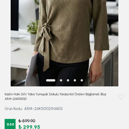
Kadın Haki Sıfır Yaka Yumuşak Dokulu Yarasa Kol Önden Bağlamalı Bluz
ARM-26K001021
Ürün Kodu
:
ARM-26K001021HAKİS
₺ 599.90
%
50
₺ 299.95