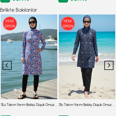
Birlikte Bakılanlar
3'Lü Takım Yarım Balıkçı Düşük Omuz Yarasakol Likralı Kumaş Burkini Tesettür Mayo D48
3'lü Takım Yarım Balıkçı Düşük Omuz Yarasakol Likralı Kumaş Burkini Tesettür Mayo D32