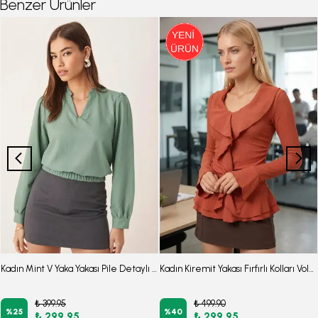
Benzer Ürünler
Kadın Mint V Yaka Yakası Pile Detaylı Beli Lastikli Manşetli Bluz ARM-26K001020
Kadın Kiremit Yakası Fırfırlı Kolları Volanlı Büzgülü Bluz ARM-26K001079
₺ 399.95
₺ 499.90
%
25
%
40
₺ 299.95
₺ 299.95