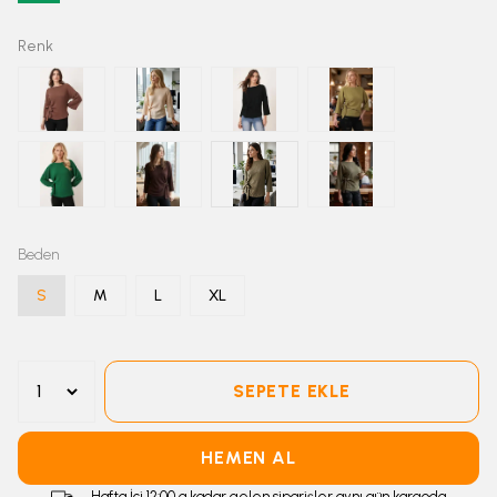
Renk
Beden
S
M
L
XL
SEPETE EKLE
HEMEN AL
Hafta İçi 12:00 a kadar gelen siparişler aynı gün kargoda