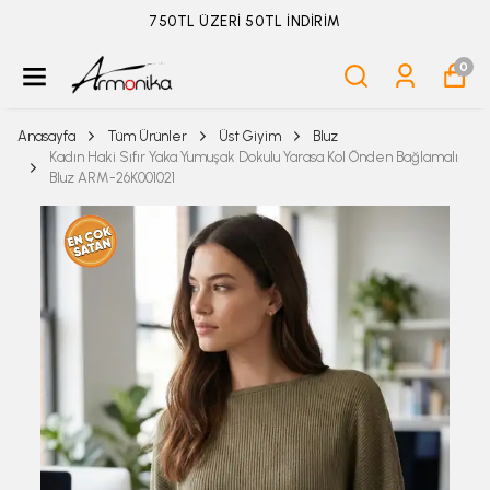
ÜYELİKSİZ SİPARİŞ İADE TALEBİ İÇİN TIKLA
0
Anasayfa
Tüm Ürünler
Üst Giyim
Bluz
Kadın Haki Sıfır Yaka Yumuşak Dokulu Yarasa Kol Önden Bağlamalı
Bluz ARM-26K001021