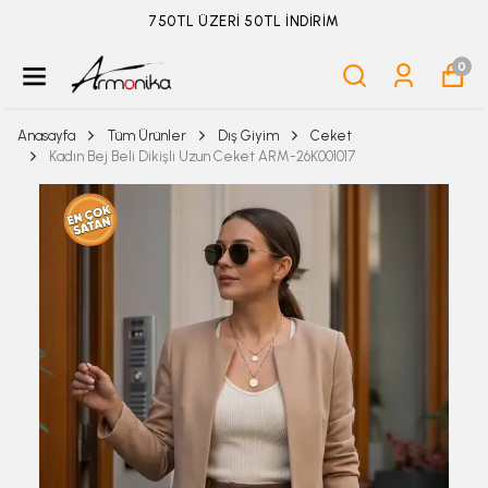
ÜYELİKSİZ SİPARİŞ İADE TALEBİ İÇİN TIKLA
0
Anasayfa
Tüm Ürünler
Dış Giyim
Ceket
Kadın Bej Beli Dikişli Uzun Ceket ARM-26K001017