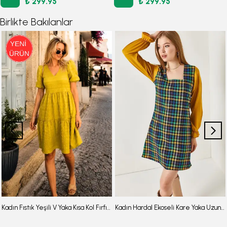
₺ 299.95
₺ 299.95
Birlikte Bakılanlar
Kadın Fıstık Yeşili V Yaka Kısa Kol Fırfırlı Elbise ARM-26Y001107
Kadın Hardal Ekoseli Kare Yaka Uzun Kol Elbise ARM-22Y001182