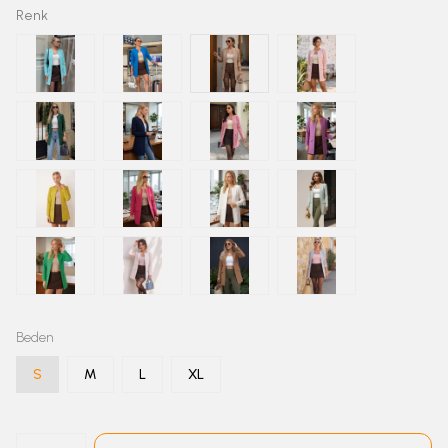
Renk
Beden
S
M
L
XL