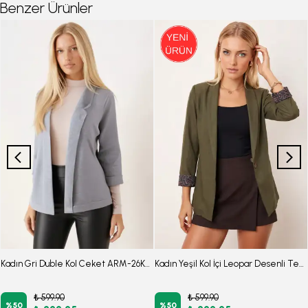
Benzer Ürünler
Kadın Gri Duble Kol Ceket ARM-26K001054
Kadın Yeşil Kol İçi Leopar Desenli Tek Düğmeli Ceket ARM-26K001088
₺ 599.90
₺ 599.90
%
50
%
50