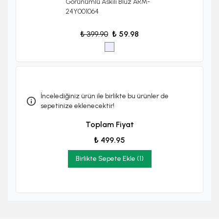
Görünümlü Askılı Bluz ARM-
24Y001064
₺ 399.90
₺ 59.98
İncelediğiniz ürün ile birlikte bu ürünler de
sepetinize eklenecektir!
Toplam Fiyat
₺ 499.95
Birlikte Sepete Ekle (1)