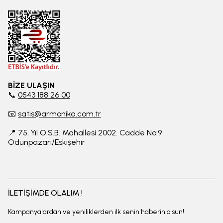
BİZE ULAŞIN
📞
0543 188 26 00
📧
satis@armonika.com.tr
📍 75. Yıl O.S.B. Mahallesi 2002. Cadde No:9
Odunpazarı/Eskişehir
İLETİŞİMDE OLALIM !
Kampanyalardan ve yeniliklerden ilk senin haberin olsun!