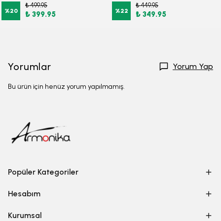
₺ 499.95
₺ 449.95
%
20
%
22
₺ 399.95
₺ 349.95
Yorumlar
Yorum Yap
Bu ürün için henüz yorum yapılmamış.
Popüler Kategoriler
Hesabım
Kurumsal