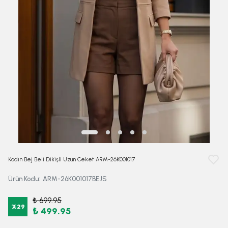
Kadın Bej Beli Dikişli Uzun Ceket ARM-26K001017
Ürün Kodu
:
ARM-26K001017BEJS
₺ 699.95
%
29
₺ 499.95