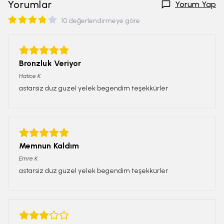
Yorumlar
Yorum Yap
10 değerlendirmeye göre
Bronzluk Veriyor
Hatice
K.
astarsiz duz guzel yelek begendim teşekkürler
Memnun Kaldım
Emre
K.
astarsiz duz guzel yelek begendim teşekkürler