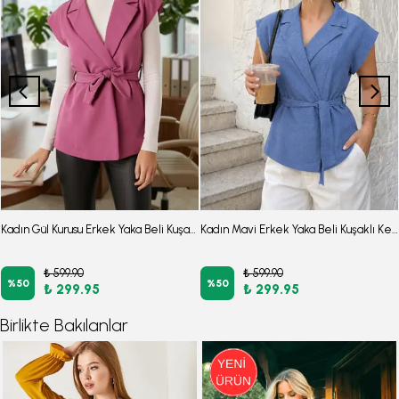
Kadın Gül Kurusu Erkek Yaka Beli Kuşaklı Keten Görünümlü Yelek ARM-25Y001079
Kadın Mavi Erkek Yaka Beli Kuşaklı Keten Görünümlü Yelek ARM-25Y001079
₺ 599.90
₺ 599.90
%
50
%
50
₺ 299.95
₺ 299.95
Birlikte Bakılanlar