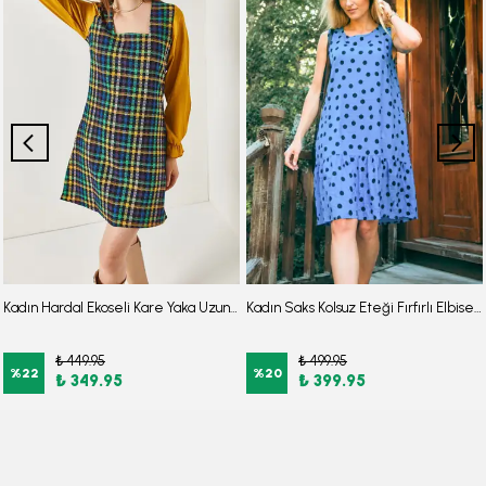
Kadın Hardal Ekoseli Kare Yaka Uzun Kol Elbise ARM-22Y001182
Kadın Saks Kolsuz Eteği Fırfırlı Elbise ARM-26Y001117
₺ 449.95
₺ 499.95
%
22
%
20
₺ 349.95
₺ 399.95