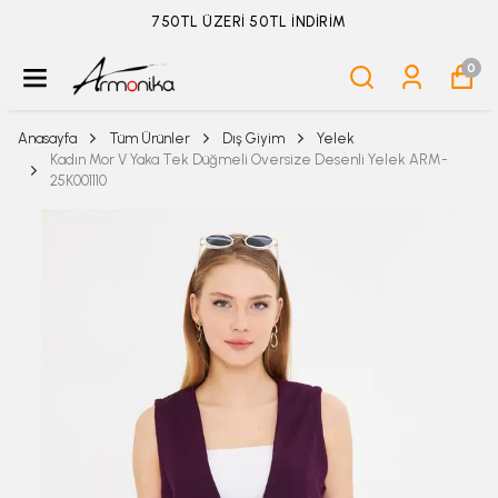
ÜYELİKSİZ SİPARİŞ İADE TALEBİ İÇİN TIKLA
0
Anasayfa
Tüm Ürünler
Dış Giyim
Yelek
Kadın Mor V Yaka Tek Düğmeli Oversize Desenli Yelek ARM-
25K001110