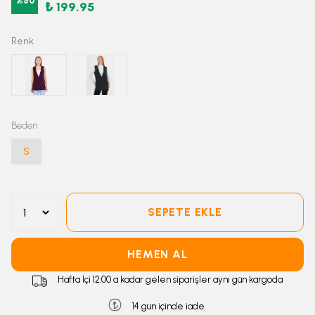
%
50
₺ 199.95
Renk
Beden
S
SEPETE EKLE
HEMEN AL
Hafta İçi 12:00 a kadar gelen siparişler aynı gün kargoda
14 gün içinde iade