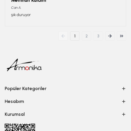
Memnun Kaldım
Can
A.
şık duruyor
1
2
3
Popüler Kategoriler
Hesabım
Kurumsal