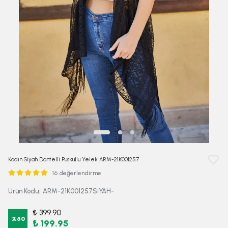
Kadın Siyah Dantelli Püsküllü Yelek ARM-21K001257
16 değerlendirme
Ürün Kodu
:
ARM-21K001257SİYAH-
₺ 399.90
%
50
₺ 199.95