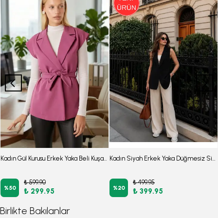
Kadın Gül Kurusu Erkek Yaka Beli Kuşaklı Keten Görünümlü Yelek ARM-25Y001079
Kadın Siyah Erkek Yaka Düğmesiz Simli File Astarlı Yelek ARM-26Y001085
₺ 599.90
₺ 499.95
%
50
%
20
₺ 299.95
₺ 399.95
Birlikte Bakılanlar