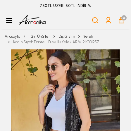
ÜYELİKSİZ SİPARİŞ İADE TALEBİ İÇİN TIKLA
0
Anasayfa
Tüm Ürünler
Dış Giyim
Yelek
Kadın Siyah Dantelli Püsküllü Yelek ARM-21K001257