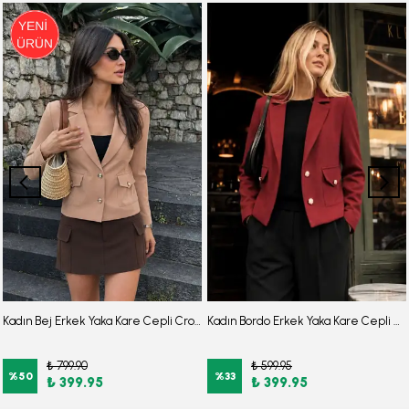
Kadın Bej Erkek Yaka Kare Cepli Crop Ceket ARM-26K001026
Kadın Bordo Erkek Yaka Kare Cepli Crop Ceket ARM-26K001026
₺ 799.90
₺ 599.95
%
50
%
33
₺ 399.95
₺ 399.95