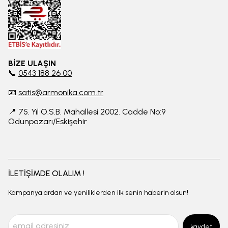
BİZE ULAŞIN
📞
0543 188 26 00
📧
satis@armonika.com.tr
📍 75. Yıl O.S.B. Mahallesi 2002. Cadde No:9
Odunpazarı/Eskişehir
İLETİŞİMDE OLALIM !
Kampanyalardan ve yeniliklerden ilk senin haberin olsun!
kaydet