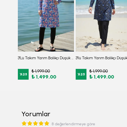
3'lü Takım Önden Fermuarlı Desenli Yanları Yırtmaçlı Arkası Lastikli Burkini Tesettür Mayo D43
3'Lü Takım Yarım Balıkçı Düşük Omuz Yarasakol Likralı Kumaş Burkini Tesettür Mayo D48
₺ 1,999.00
₺ 1,999.00
%
25
%
25
₺ 1,499.00
₺ 1,499.00
Yorumlar
8 değerlendirmeye göre