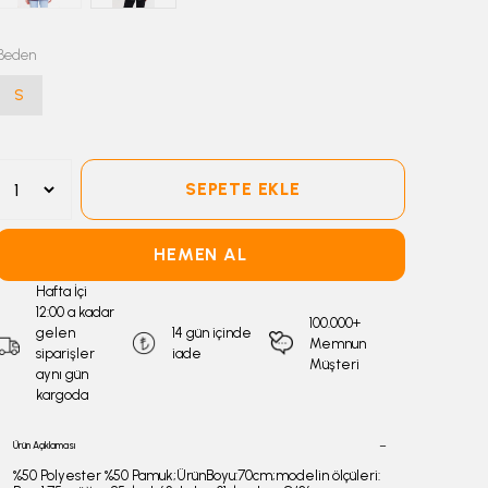
Beden
S
SEPETE EKLE
HEMEN AL
Hafta İçi
12:00 a kadar
100.000+
gelen
14 gün içinde
Memnun
siparişler
iade
Müşteri
aynı gün
kargoda
Ürün Açıklaması
%50 Polyester %50 Pamuk;ÜrünBoyu:70cm;modelin ölçüleri: