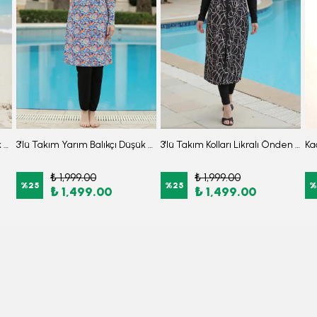
3'lü Takım Yarım Balıkçı Düşük Omuz Yarasakol Likralı Kumaş Burkini Tesettür Mayo D32
3'lü Takım Yarım Balıkçı Düşük Omuz Yarasakol Likralı Kumaş Burkini Tesettür Mayo D49
3'lü Takım Kolları Likralı Önden Fermuarlı Yırtmaçlı Maksi Burkini Tesettür Mayo D26
₺ 1,999.00
₺ 1,999.00
%
25
%
25
%
₺ 1,499.00
₺ 1,499.00