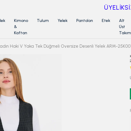
ÜYELİKSİZ SİPARİŞ İADE TALEBİ İÇİN TIKLA
lek
Kimono
Tulum
Yelek
Pantolon
Etek
Alt
&
Üst
Kaftan
Takım
adın Haki V Yaka Tek Düğmeli Oversize Desenli Yelek ARM-25K001