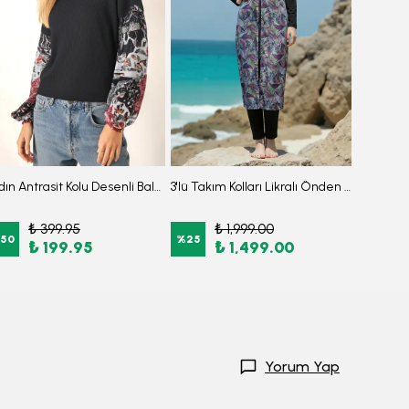
Kadın Antrasit Kolu Desenli Balonlu Triko Kazak ARM-20K081001
3'lü Takım Kolları Likralı Önden Fermuarlı Yırtmaçlı Maksi Burkini Tesettür Mayo D27
₺ 399.95
₺ 1,999.00
₺
50
%
25
%
50
₺ 199.95
₺ 1,499.00
Yorum Yap