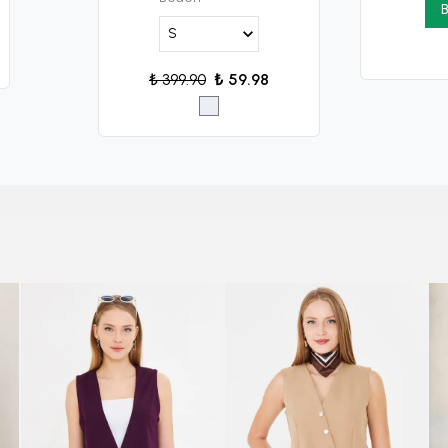
B
₺ 399.90
₺ 59.98