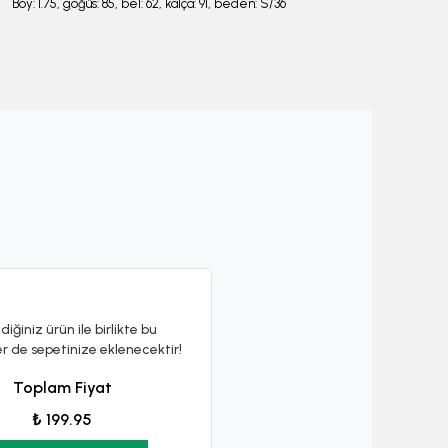
Boy: 1.75, göğüs: 85, bel: 62, kalça: 91, beden: S/36
diğiniz ürün ile birlikte bu
er de sepetinize eklenecektir!
Toplam Fiyat
₺ 199.95