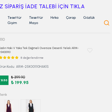
Tesettür
Tesettür
Hırka
Çorap
Gözlük
Giyim
Mayo
110
Kadın Haki V Yaka Tek Düğmeli Oversize Desenli Yelek ARM-
25K001110
8 değerlendirme
Ürün Kodu
:
ARM-25K001110HAKİS
₺ 399.90
%
50
₺ 199.95
Renk