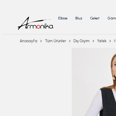
Elbise
Bluz
Ceket
Göm
Anasayfa
Tüm Ürünler
Dış Giyim
Yelek
K