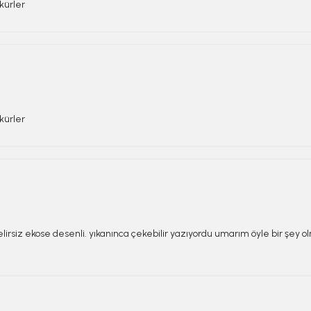
kürler
kürler
i belirsiz ekose desenli. yıkanınca çekebilir yazıyordu umarım öyle bir şey 