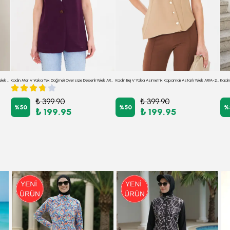
Kadın Saks Erkek Yaka Beli Kuşaklı Keten Görünümlü Yelek ARM-26K001055
Kadın Mor V Yaka Tek Düğmeli Oversize Desenli Yelek ARM-25K001110
Kadın Bej V Yaka Asimetrik Kapamalı Astarlı Yelek ARM-26K001004
₺ 399.90
₺ 399.90
%
50
%
50
%
₺ 199.95
₺ 199.95