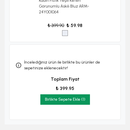
Kadın Fıstık Yeşili Keten
Görünümlü Askılı Bluz ARM-
24Y001064
₺ 399.90
₺ 59.98
İncelediğiniz ürün ile birlikte bu ürünler de
sepetinize eklenecektir!
Toplam Fiyat
₺ 399.95
Birlikte Sepete Ekle (1)