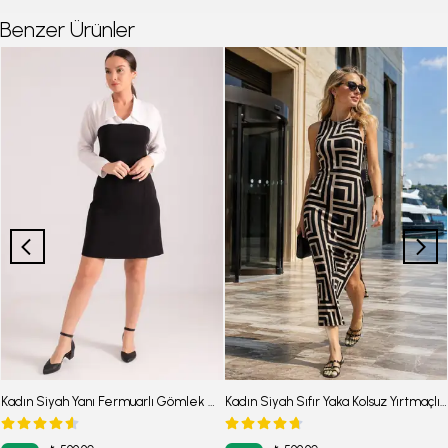
Benzer Ürünler
Kadın Siyah Yanı Fermuarlı Gömlek Detaylı Straplez Mini Elbise ARM-24Y001008
Kadın Siyah Sıfır Yaka Kolsuz Yırtmaçlı Uzun Elbise Arm-23y001090