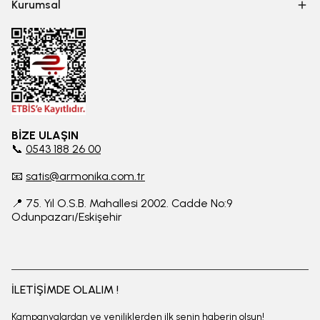
Kurumsal
BİZE ULAŞIN
📞
0543 188 26 00
📧
satis@armonika.com.tr
📍 75. Yıl O.S.B. Mahallesi 2002. Cadde No:9
Odunpazarı/Eskişehir
İLETİŞİMDE OLALIM !
Kampanyalardan ve yeniliklerden ilk senin haberin olsun!