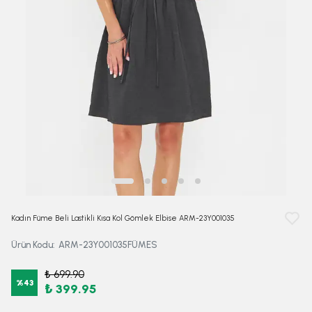
Kadın Füme Beli Lastikli Kısa Kol Gömlek Elbise ARM-23Y001035
Ürün Kodu
:
ARM-23Y001035FÜMES
₺ 699.90
%
43
₺ 399.95