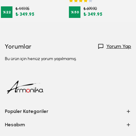
₺ 449.95
₺ 699.90
%
22
%
50
₺ 349.95
₺ 349.95
Yorumlar
Yorum Yap
Bu ürün için henüz yorum yapılmamış.
Popüler Kategoriler
Hesabım