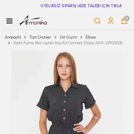
ÜYELİKSİZ SİPARİŞ İADE TALEBİ İÇİN TIKLA
0
Anasayfa
Tüm Ürünler
Üst Giyim
Elbise
Kadın Füme Beli Lastikli Kısa Kol Gömlek Elbise ARM-23Y001035