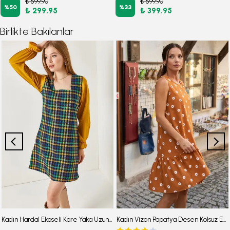
₺ 599.90
₺ 599.90
%
50
%
33
₺ 299.95
₺ 399.95
Birlikte Bakılanlar
Kadın Hardal Ekoseli Kare Yaka Uzun Kol Elbise ARM-22Y001182
Kadın Vizon Papatya Desen Kolsuz Eteği Fırfırlı Elbise ARM-22Y001123