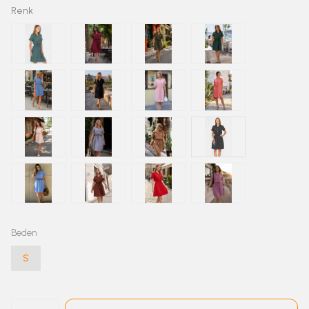
Renk
Beden
S