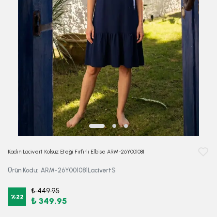
Kadın Lacivert Kolsuz Eteği Fırfırlı Elbise ARM-26Y001081
Ürün Kodu
:
ARM-26Y001081LacivertS
₺ 449.95
%
22
₺ 349.95