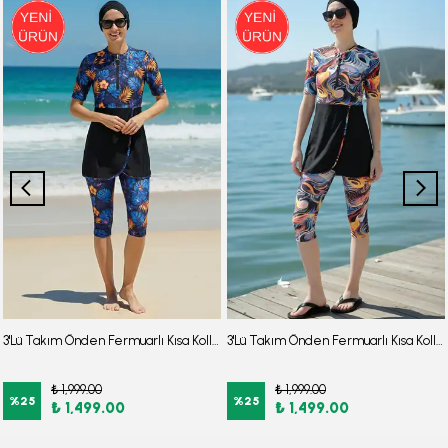
3'Lü Takım Önden Fermuarlı Kısa Kollu Diz Altı Taytlı Burkini Su İtici Kumaş Yarı Tesettür Mayo D52
3'Lü Takım Önden Fermuarlı Kısa Kollu Diz Altı Taytlı Burkini Su İtici Kumaş Yarı Tesettür Mayo D47
₺ 1,999.00
₺ 1,999.00
%
25
%
25
₺ 1,499.00
₺ 1,499.00