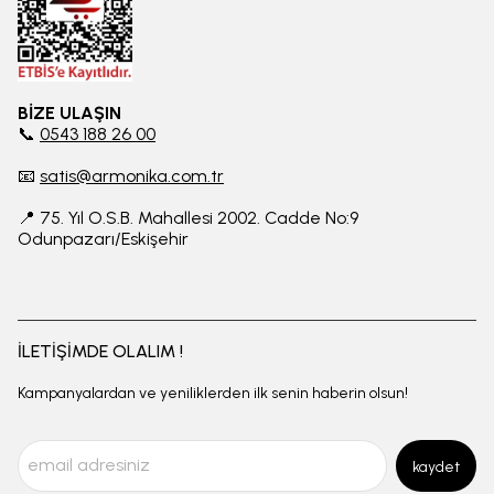
BİZE ULAŞIN
📞
0543 188 26 00
📧
satis@armonika.com.tr
📍 75. Yıl O.S.B. Mahallesi 2002. Cadde No:9
Odunpazarı/Eskişehir
İLETİŞİMDE OLALIM !
Kampanyalardan ve yeniliklerden ilk senin haberin olsun!
kaydet