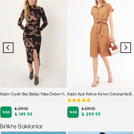
Kadın Siyah-Bej Balıkçı Yaka Önden Yırtmaçlı Midi Boy Elbise ARM-26K001064
Kadın Açık Kahve Keten Görünümlü Beli Kemerli Kısa Kol Gömlek Elbise ARM-24Y001084
₺ 299.90
₺ 599.90
%
50
%
50
₺ 149.95
₺ 299.95
Birlikte Bakılanlar