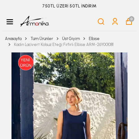
ÜYELİKSİZ SİPARİŞ İADE TALEBİ İÇİN TIKLA
0
Anasayfa
Tüm Ürünler
Üst Giyim
Elbise
Kadın Lacivert Kolsuz Eteği Fırfırlı Elbise ARM-26Y001081