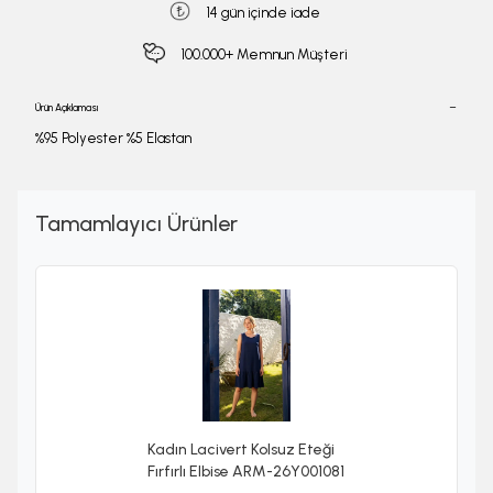
14 gün içinde iade
100.000+ Memnun Müşteri
Ürün Açıklaması
%95 Polyester %5 Elastan
Tamamlayıcı Ürünler
Kadın Lacivert Kolsuz Eteği
Fırfırlı Elbise ARM-26Y001081