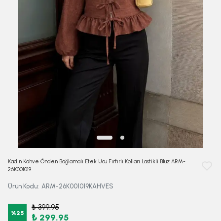
Kadın Kahve Önden Bağlamalı Etek Ucu Fırfırlı Kolları Lastikli Bluz ARM-
26K001019
Ürün Kodu
:
ARM-26K001019KAHVES
₺ 399.95
%
25
₺ 299.95