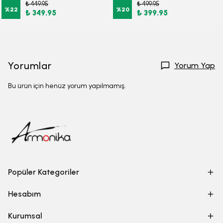
₺ 449.95
₺ 499.95
%
22
%
20
₺ 349.95
₺ 399.95
Yorumlar
Yorum Yap
Bu ürün için henüz yorum yapılmamış.
Popüler Kategoriler
Hesabım
Kurumsal