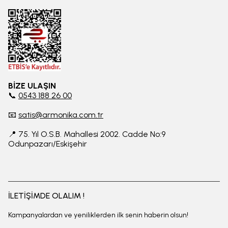
BİZE ULAŞIN
📞
0543 188 26 00
📧
satis@armonika.com.tr
📍 75. Yıl O.S.B. Mahallesi 2002. Cadde No:9
Odunpazarı/Eskişehir
İLETİŞİMDE OLALIM !
Kampanyalardan ve yeniliklerden ilk senin haberin olsun!