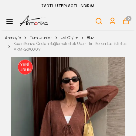
ÜYELİKSİZ SİPARİŞ İADE TALEBİ İÇİN TIKLA
0
Anasayfa
Tüm Ürünler
Üst Giyim
Bluz
Kadın Kahve Önden Bağlamalı Etek Ucu Fırfırlı Kolları Lastikli Bluz
ARM-26K001019