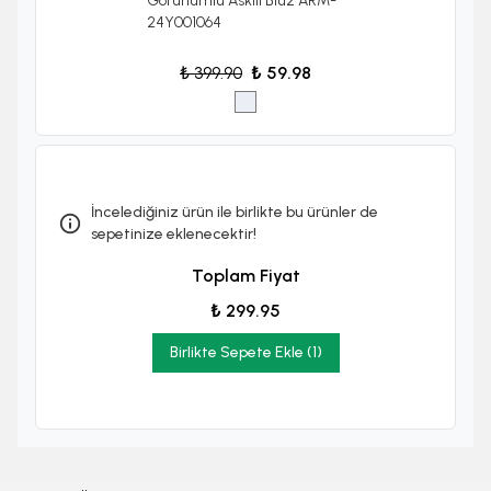
Görünümlü Askılı Bluz ARM-
24Y001064
₺ 399.90
₺ 59.98
İncelediğiniz ürün ile birlikte bu ürünler de
sepetinize eklenecektir!
Toplam Fiyat
₺ 299.95
Birlikte Sepete Ekle (1)