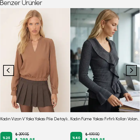
Benzer Ürünler
Kadın Vizon V Yaka Yakası Pile Detaylı Beli Lastikli Manşetli Bluz ARM-26K001020
Kadın Füme Yakası Fırfırlı Kolları Volanlı Büzgülü Bluz ARM-26K001079
₺ 399.95
₺ 499.90
%
25
%
40
₺ 299.95
₺ 299.95