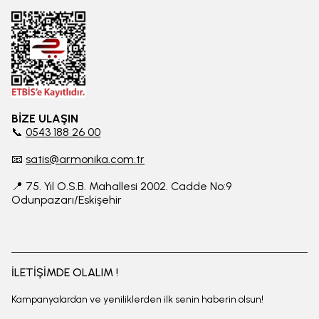
BİZE ULAŞIN
📞
0543 188 26 00
📧
satis@armonika.com.tr
📍 75. Yıl O.S.B. Mahallesi 2002. Cadde No:9
Odunpazarı/Eskişehir
İLETİŞİMDE OLALIM !
Kampanyalardan ve yeniliklerden ilk senin haberin olsun!