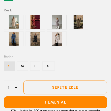
Renk
Beden
S
M
L
XL
SEPETE EKLE
HEMEN AL
Hafta İçi 12:00 a kadar gelen siparişler aynı gün kargoda