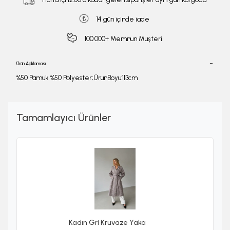
14 gün içinde iade
100.000+ Memnun Müşteri
Ürün Açıklaması
%50 Pamuk %50 Polyester;ÜrünBoyu:113cm
Tamamlayıcı Ürünler
Kadın Gri Kruvaze Yaka