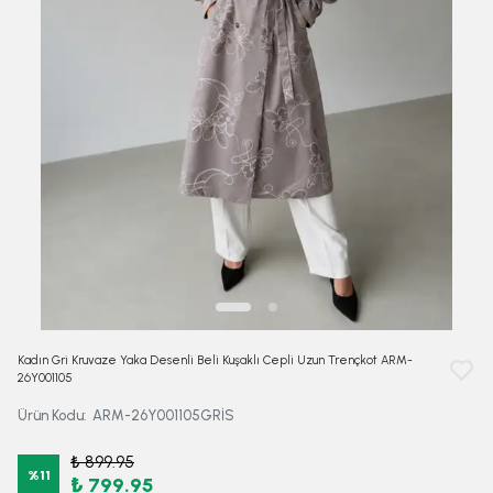
Kadın Gri Kruvaze Yaka Desenli Beli Kuşaklı Cepli Uzun Trençkot ARM-
26Y001105
Ürün Kodu
:
ARM-26Y001105GRİS
₺ 899.95
%
11
₺ 799.95