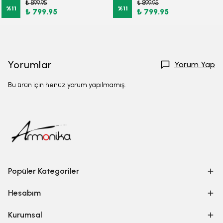
₺ 899.95
₺ 899.95
%
11
%
11
₺ 799.95
₺ 799.95
Yorumlar
Yorum Yap
Bu ürün için henüz yorum yapılmamış.
Popüler Kategoriler
Hesabım
Kurumsal