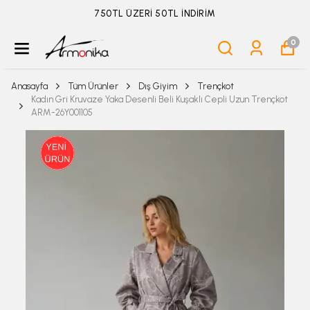
ÜYELİKSİZ SİPARİŞ İADE TALEBİ İÇİN TIKLA
0
Anasayfa
Tüm Ürünler
Dış Giyim
Trençkot
Kadın Gri Kruvaze Yaka Desenli Beli Kuşaklı Cepli Uzun Trençkot
ARM-26Y001105