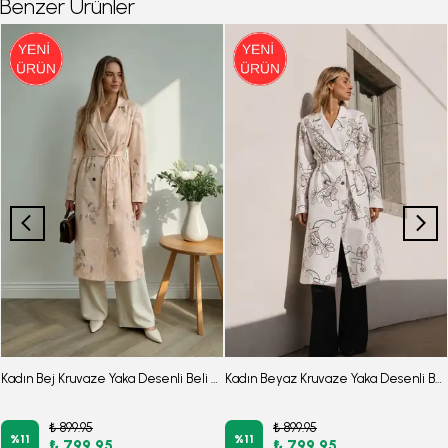
Benzer Ürünler
Kadın Bej Kruvaze Yaka Desenli Beli Kuşaklı Cepli Uzun Trençkot ARM-26Y001105
Kadın Beyaz Kruvaze Yaka Desenli Beli Kuşaklı Cepli Uzun Trençkot ARM-26Y001105
₺ 899.95
₺ 899.95
%
11
%
11
₺ 799.95
₺ 799.95