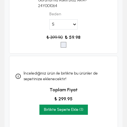
Görünümlü Askılı Bluz ARM-
24Y001064
Beden
₺ 399.90
₺ 59.98
İncelediğiniz ürün ile birlikte bu ürünler de
sepetinize eklenecektir!
Toplam Fiyat
₺ 299.95
Birlikte Sepete Ekle (1)