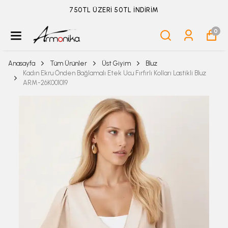
ÜYELİKSİZ SİPARİŞ İADE TALEBİ İÇİN TIKLA
0
Anasayfa
Tüm Ürünler
Üst Giyim
Bluz
Kadın Ekru Önden Bağlamalı Etek Ucu Fırfırlı Kolları Lastikli Bluz
ARM-26K001019