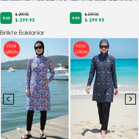
₺ 399.95
₺ 599.90
%
25
%
50
₺ 299.95
₺ 299.95
Birlikte Bakılanlar