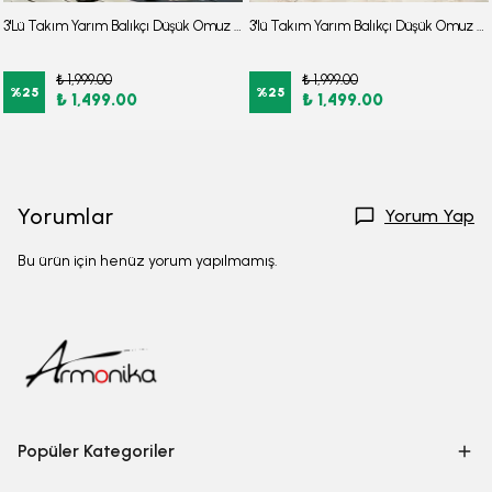
3'Lü Takım Yarım Balıkçı Düşük Omuz Yarasakol Likralı Kumaş Burkini Tesettür Mayo D48
3'lü Takım Yarım Balıkçı Düşük Omuz Yarasakol Likralı Kumaş Burkini Tesettür Mayo D32
₺ 1,999.00
₺ 1,999.00
%
25
%
25
₺ 1,499.00
₺ 1,499.00
Yorumlar
Yorum Yap
Bu ürün için henüz yorum yapılmamış.
Popüler Kategoriler