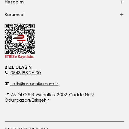
Hesabım
Kurumsal
BİZE ULAŞIN
📞
0543 188 26 00
📧
satis@armonika.com.tr
📍 75. Yıl O.S.B. Mahallesi 2002. Cadde No:9
Odunpazarı/Eskişehir