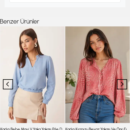
Benzer Ürünler
Kadın Bebe Mavi V Yaka Yakası Pile Detaylı Beli Lastikli Manşetli Bluz ARM-26K001020
Kadın Kırmızı-Beyaz Yakası Ve Önü Fırfırlı Kolları Lastikli Uzun Kollu Bluz ARM-25Y001015