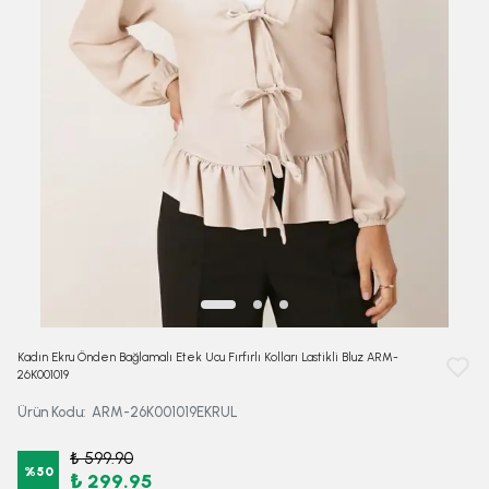
Kadın Ekru Önden Bağlamalı Etek Ucu Fırfırlı Kolları Lastikli Bluz ARM-
26K001019
Ürün Kodu
:
ARM-26K001019EKRUL
₺ 599.90
%
50
₺ 299.95