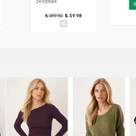
24Y001064
B
₺ 399.90
₺ 59.98