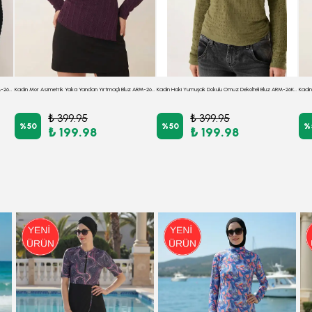
Kadın Siyah Yumuşak Dokulu Omuz Dekolteli Bluz ARM-26K001024
Kadın Mor Asimetrik Yaka Yandan Yırtmaçlı Bluz ARM-26K001066
Kadın Haki Yumuşak Dokulu Omuz Dekolteli Bluz ARM-26K001024
₺ 399.95
₺ 399.95
%
50
%
50
%
₺ 199.98
₺ 199.98