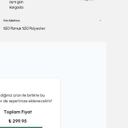
aynı gün
kargoda
Ürün Açıklaması
%50 Pamuk %50 Polyester
diğiniz ürün ile birlikte bu
er de sepetinize eklenecektir!
Toplam Fiyat
₺ 299.95