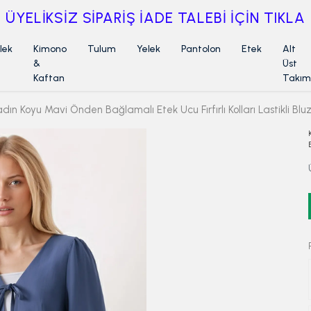
ÜYELİKSİZ SİPARİŞ İADE TALEBİ İÇİN TIKLA
lek
Kimono
Tulum
Yelek
Pantolon
Etek
Alt
&
Üst
Kaftan
Takım
adın Koyu Mavi Önden Bağlamalı Etek Ucu Fırfırlı Kolları Lastikli B