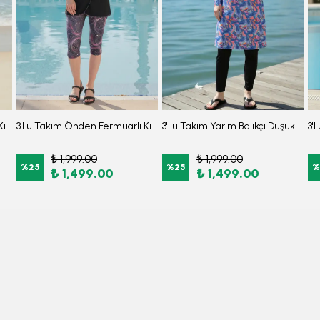
3'Lü Takım Önden Fermuarlı Kısa Kollu Diz Altı Taytlı Burkini Su İtici Kumaş Yarı Tesettür Mayo D52
3'Lü Takım Önden Fermuarlı Kısa Kollu Diz Altı Taytlı Burkini Su İtici Kumaş Yarı Tesettür Mayo D24
3'Lü Takım Yarım Balıkçı Düşük Omuz Yarasakol Likralı Kumaş Burkini Tesettür Mayo D48
₺ 1,999.00
₺ 1,999.00
%
25
%
25
%
₺ 1,499.00
₺ 1,499.00