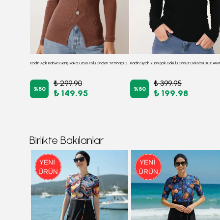
Kadın Nar Çiçeği Geniş Yaka Uzun Kollu Önden Yırtmaçlı Düğmeli Bluz ARM-26K001008
Kadın Açık Kahve Geniş Yaka Uzun Kollu Önden Yırtmaçlı Düğmeli Bluz ARM-26K001008
₺ 299.90
₺ 399.95
%
50
%
50
₺ 149.95
₺ 199.98
Birlikte Bakılanlar