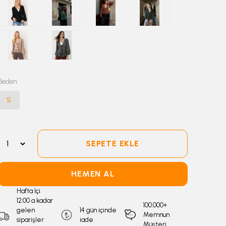
Beden
S
SEPETE EKLE
HEMEN AL
Hafta İçi
12:00 a kadar
100.000+
gelen
14 gün içinde
Memnun
siparişler
iade
Müşteri