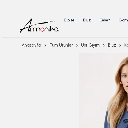
Elbise
Bluz
Ceket
Göm
Anasayfa
Tüm Ürünler
Üst Giyim
Bluz
K