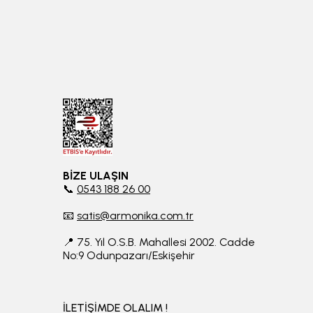
BİZE ULAŞIN
📞
0543 188 26 00
📧
satis@armonika.com.tr
📍 75. Yıl O.S.B. Mahallesi 2002. Cadde
No:9 Odunpazarı/Eskişehir
İLETİŞİMDE OLALIM !