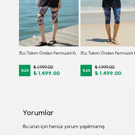
3'lü Hakim Yaka Fırfır Detaylı Beli Büzgülü Paraşüt Kumaş Burkini Tesettür Mayo D48
3'Lü Takım Önden Fermuarlı Kısa Kollu Diz Altı Taytlı Burkini Su İtici Kumaş Yarı Tesettür Mayo D47
₺ 1,999.00
₺ 1,999.00
%
25
%
25
₺ 1,499.00
₺ 1,499.00
Yorumlar
Bu ürün için henüz yorum yapılmamış.