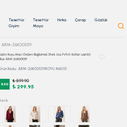
Tesettür
Tesettür
Hırka
Çorap
Gözlük
Giyim
Mayo
luz ARM-26K001019
Kadın Koyu Mavi Önden Bağlamalı Etek Ucu Fırfırlı Kolları Lastikli
Bluz ARM-26K001019
Ürün Kodu
:
ARM-26K001019KOYU MAVİS
₺ 599.90
%
50
₺ 299.95
Renk