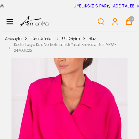
ÜYELİKSİZ SİPARİŞ İADE TALEBİ İÇİN TIKLA
0
Anasayfa
Tüm Ürünler
Üst Giyim
Bluz
Kadın Fuşya Kolu Ve Beli Lastikli Yakalı Kruvaze Bluz ARM-
24K001022