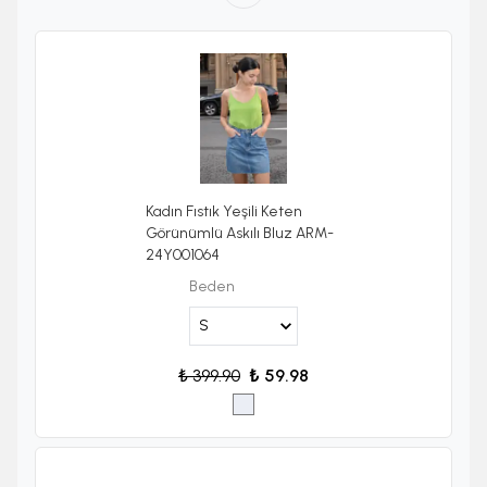
Kadın Fıstık Yeşili Keten
Görünümlü Askılı Bluz ARM-
24Y001064
Beden
₺ 399.90
₺ 59.98