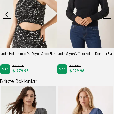
Kadın Halter Yaka Pul Payet Crop Bluz
Kadın Siyah V Yaka Kolları Dantelli Bluz ARM-26K001081
₺ 379.95
₺ 399.95
%
26
%
50
₺ 279.95
₺ 199.98
Birlikte Bakılanlar