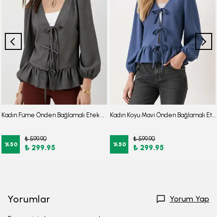
Kadın Füme Önden Bağlamalı Etek Ucu Fırfırlı Kolları Lastikli Bluz ARM-26K001019
Kadın Koyu Mavi Önden Bağlamalı Etek Ucu Fırfırlı Kolları Lastikli Bluz ARM-26K001019
₺ 599.90
₺ 599.90
%
50
%
50
₺ 299.95
₺ 299.95
Yorumlar
Yorum Yap