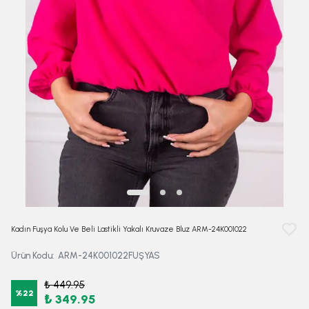
Kadın Fuşya Kolu Ve Beli Lastikli Yakalı Kruvaze Bluz ARM-24K001022
Ürün Kodu
:
ARM-24K001022FUŞYAS
₺ 449.95
%
22
₺ 349.95