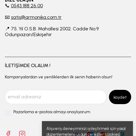
📞
0543 188 26 00
📧
satis@armonika.com.tr
📍 75. Yıl O.S.B. Mahallesi 2002. Cadde No:9
Odunpazarı/Eskişehir
İLETİŞİMDE OLALIM !
Kampanyalardan ve yeniliklerden ilk senin haberin olsun!
kaydet
Pazarlama e-postası almayı onaylıyorum.
Alışveriş deneyiminizi iyileştirmek için yasal
düzenlemelere uygun çerezler (cookies)