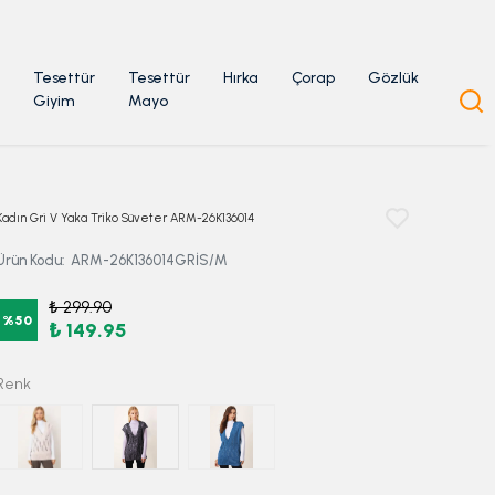
Tesettür
Tesettür
Hırka
Çorap
Gözlük
Giyim
Mayo
Kadın Gri V Yaka Triko Süveter ARM-26K136014
Ürün Kodu
:
ARM-26K136014GRİS/M
₺ 299.90
%
50
₺ 149.95
Renk