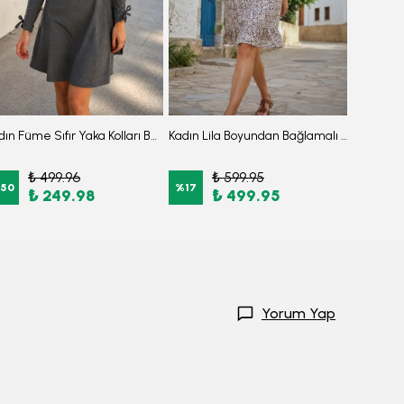
Kadın Füme Sıfır Yaka Kolları Büzgülü Kulplu Uzun Kol Elbise ARM-26K001033
Kadın Lila Boyundan Bağlamalı Beli Kuşaklı Eteği Fırfırlı Elbise ARM-26Y001149
₺ 499.96
₺ 599.95
₺
50
%
17
%
17
₺ 249.98
₺ 499.95
Yorum Yap