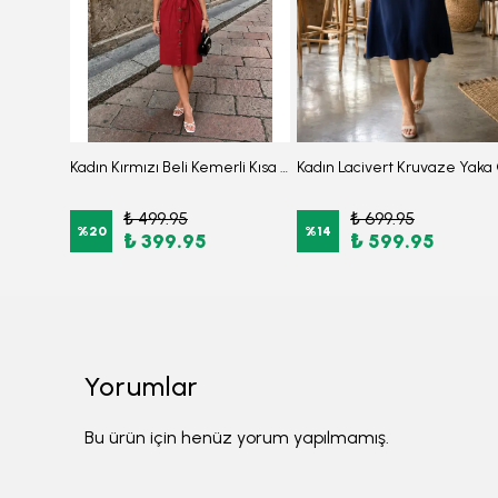
Kadın Zümrüt Beli Ve Askıları Lastikli Cepli Keten Görünümlğ Midi Boy Elbise ARM-24Y001034
Kadın Kırmızı Beli Kemerli Kısa Kol Gömlek Elbise ARM-26Y001111
₺ 499.95
₺ 699.95
%
20
%
14
₺ 399.95
₺ 599.95
Yorumlar
Bu ürün için henüz yorum yapılmamış.