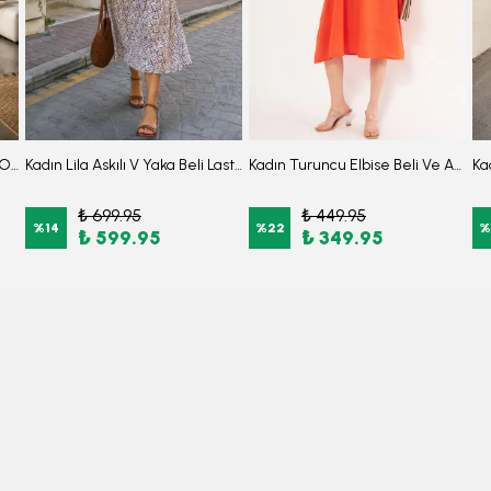
Kadın Lacivert Kruvaze Yaka Omuzu Fırfır Detaylı Beli Lastikli Midi Boy Elbise ARM-26Y001141
Kadın Lila Askılı V Yaka Beli Lastikli Midi Boy Desenli Kloş Elbise ARM-26Y001134
Kadın Turuncu Elbise Beli Ve Askıları Lastikli Cepli Keten Görünümlü Midi Boy ARM-24Y001034
₺ 699.95
₺ 449.95
%
14
%
22
%
₺ 599.95
₺ 349.95