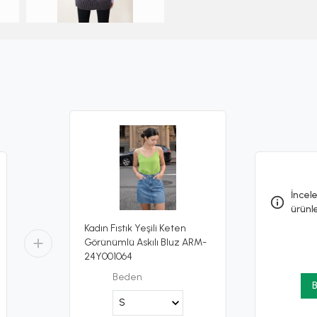
İncele
ürünl
Kadın Fıstık Yeşili Keten
Görünümlü Askılı Bluz ARM-
24Y001064
Beden
B