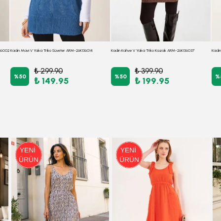
136002
Kadın Mavi V Yaka Triko Süveter ARM-26K136014
Kadın Kahve V Yaka Triko Kazak ARM-26K136037
₺ 299.90
₺ 399.90
%
50
%
50
%
₺ 149.95
₺ 199.95