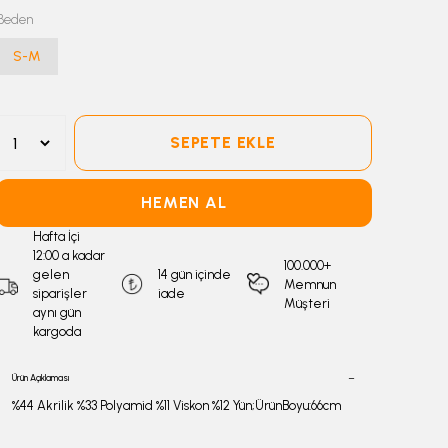
Beden
S-M
SEPETE EKLE
HEMEN AL
Hafta İçi
12:00 a kadar
100.000+
gelen
14 gün içinde
Memnun
siparişler
iade
Müşteri
aynı gün
kargoda
Ürün Açıklaması
%44 Akrilik %33 Polyamid %11 Viskon %12 Yün;ÜrünBoyu:66cm