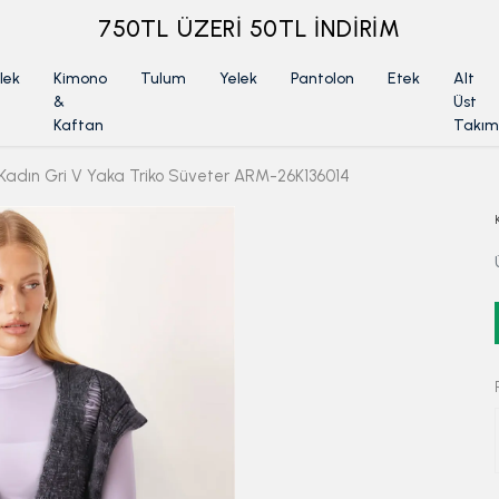
ÜYELİKSİZ SİPARİŞ İADE TALEBİ İÇİN TIKLA
lek
Kimono
Tulum
Yelek
Pantolon
Etek
Alt
&
Üst
Kaftan
Takım
Kadın Gri V Yaka Triko Süveter ARM-26K136014