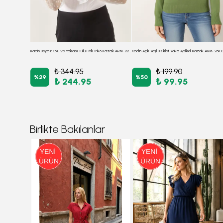
Kadın Haki Boyunlu Kolu Dantel Detaylı Triko Kazak ARM-21K001056
Kadın Beyaz Kolu Ve Yakası Tüllü Fitilli Triko Kazak ARM-22K001043
Kadın Açık Yeşil Bisiklet Yaka Aplikeli Kazak ARM-26K
₺ 344.95
₺ 199.90
%
29
%
50
₺ 244.95
₺ 99.95
Birlikte Bakılanlar