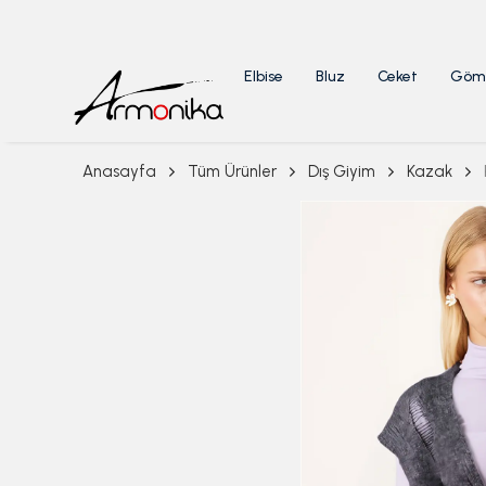
Elbise
Bluz
Ceket
Göm
Anasayfa
Tüm Ürünler
Dış Giyim
Kazak