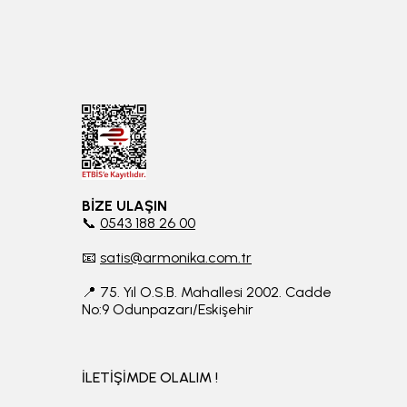
BİZE ULAŞIN
📞
0543 188 26 00
📧
satis@armonika.com.tr
📍 75. Yıl O.S.B. Mahallesi 2002. Cadde
No:9 Odunpazarı/Eskişehir
İLETİŞİMDE OLALIM !