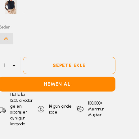
Beden
M
SEPETE EKLE
HEMEN AL
Hafta İçi
12:00 a kadar
100.000+
gelen
14 gün içinde
Memnun
siparişler
iade
Müşteri
aynı gün
kargoda