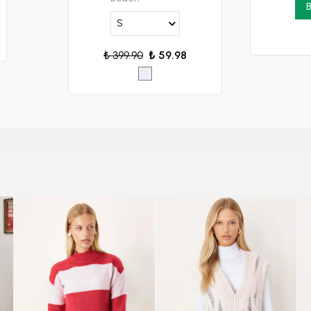
B
₺ 399.90
₺ 59.98