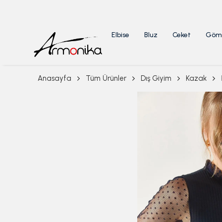
Elbise
Bluz
Ceket
Göm
Anasayfa
Tüm Ürünler
Dış Giyim
Kazak