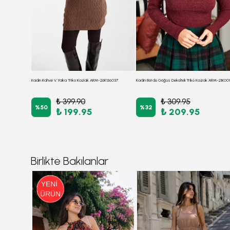
Kadın Haki Boyunlu Kolu Dantel Detaylı Triko Kazak ARM-21K001056
Kadın Kahve V Yaka Triko Kazak ARM-26K136037
Kadın Bordo Göğüs Dekolteli Triko Kazak ARM-21K00
₺ 399.90
₺ 309.95
%
50
%
32
₺ 199.95
₺ 209.95
Birlikte Bakılanlar