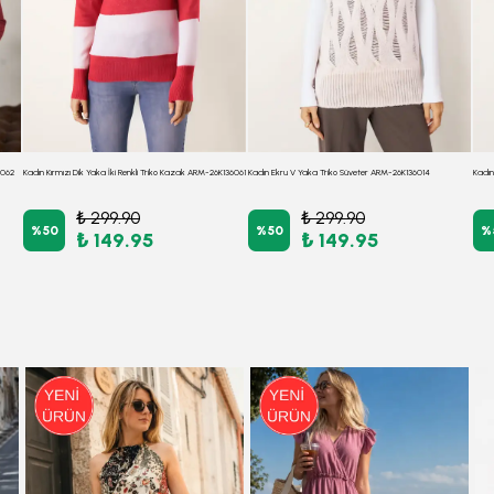
1062
Kadın Kırmızı Dik Yaka İki Renkli Triko Kazak ARM-26K136061
Kadın Ekru V Yaka Triko Süveter ARM-26K136014
₺ 299.90
₺ 299.90
%
50
%
50
%
₺ 149.95
₺ 149.95