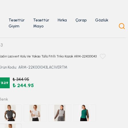
Tesettür
Tesettür
Hırka
Çorap
Gözlük
Giyim
Mayo
43
Kadın Lacivert Kolu Ve Yakası Tüllü Fitilli Triko Kazak ARM-22K001043
Ürün Kodu
:
ARM-22K001043LACİVERTM
₺ 344.95
%
29
₺ 244.95
Renk