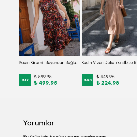
Kadın Turkuaz Boyundan Bağlamalı Beli Kuşaklı Eteği Fırfırlı Elbise ARM-26Y001149
Kadın Kiremit Boyundan Bağlamalı Beli Kuşaklı Eteği Fırfırlı Elbise ARM-26Y001149
₺ 599.95
₺ 449.96
%
17
%
50
₺ 499.95
₺ 224.98
Yorumlar
Bu ürün için henüz yorum yapılmamış.