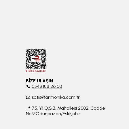
BİZE ULAŞIN
📞
0543 188 26 00
📧
satis@armonika.com.tr
📍 75. Yıl O.S.B. Mahallesi 2002. Cadde
No:9 Odunpazarı/Eskişehir