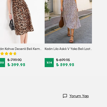
Kadın Kahve Desenli Beli Kemerli Kısa Kol Gömlek Elbise ARM-22Y001007
Kadın Lila Askılı V Yaka Beli Lastikli Midi Boy Desenli Kloş Elbise ARM-26Y001134
₺ 799.90
₺ 699.95
₺
50
%
14
%
50
₺ 399.95
₺ 599.95
Yorum Yap