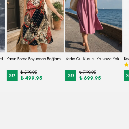
Kadın Vizon Dekatria Elbise Beli Ve Askıları Lastikli Cepli Keten Görünümlğ Midi Boy ARM-24Y001034
Kadın Bordo Boyundan Bağlamalı Beli Kuşaklı Eteği Fırfırlı Elbise ARM-26Y001149
Kadın Gül Kurusu Kruvaze Yaka Omuzu Fırfır Detaylı Beli Lastikli Midi Boy Elbise ARM-26Y001141
₺ 599.95
₺ 799.95
%
17
%
13
%
₺ 499.95
₺ 699.95