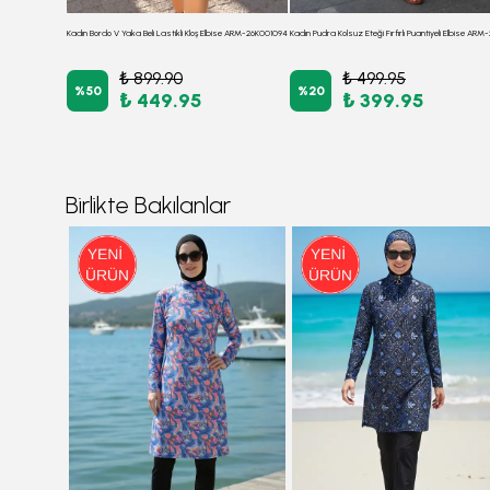
Kadın Mavi Önü Boncuklu Kolsuz Triko Elbise ARM-26K136034
Kadın Bordo V Yaka Beli Lastikli Kloş Elbise ARM-26K001094
₺ 899.90
₺ 499.95
%
50
%
20
₺ 449.95
₺ 399.95
Birlikte Bakılanlar