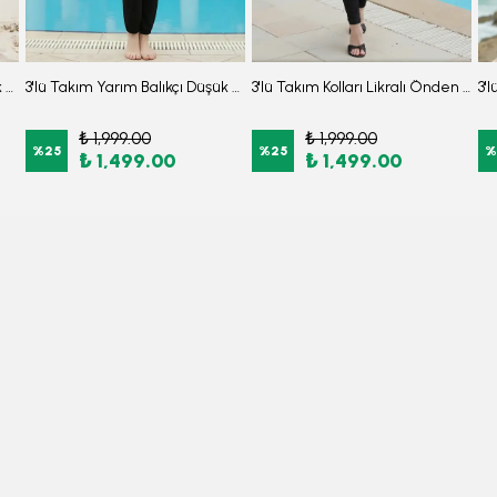
3'lü Takım Yarım Balıkçı Düşük Omuz Yarasakol Likralı Kumaş Burkini Tesettür Mayo D32
3'lü Takım Yarım Balıkçı Düşük Omuz Yarasakol Likralı Kumaş Burkini Tesettür Mayo D49
3'lü Takım Kolları Likralı Önden Fermuarlı Yırtmaçlı Maksi Burkini Tesettür Mayo D26
₺ 1,999.00
₺ 1,999.00
%
25
%
25
%
₺ 1,499.00
₺ 1,499.00