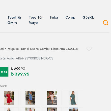
Tesettür
Tesettür
Hırka
Çorap
Gözlük
Giyim
Mayo
Kadın Indigo Beli Lastikli Kısa Kol Gömlek Elbise Arm-23y001035
Ürün Kodu
:
ARM-23Y001035İNDİGOS
₺ 699.90
%
43
₺ 399.95
Renk