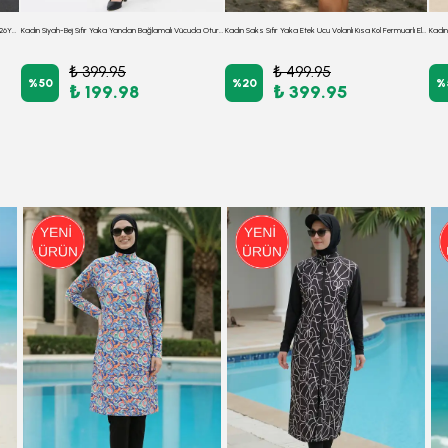
Kadın Pudra Kolsuz Eteği Fırfırlı Puantiyeli Elbise ARM-26Y001146
Kadın Siyah-Bej Sıfır Yaka Yandan Bağlamalı Vücuda Oturan Midi Boy Likralı Elbise ARM-26K001001
Kadın Saks Sıfır Yaka Etek Ucu Volanlı Kısa Kol Fermuarlı Elbise ARM-26Y001057
₺ 399.95
₺ 499.95
%
50
%
20
%
₺ 199.98
₺ 399.95