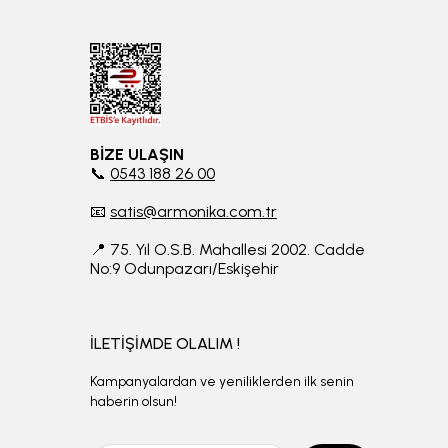
BİZE ULAŞIN
📞
0543 188 26 00
📧
satis@armonika.com.tr
📍 75. Yıl O.S.B. Mahallesi 2002. Cadde
No:9 Odunpazarı/Eskişehir
İLETİŞİMDE OLALIM !
Kampanyalardan ve yeniliklerden ilk senin
haberin olsun!