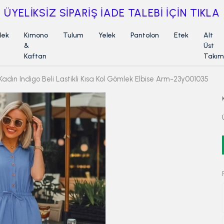
ÜYELİKSİZ SİPARİŞ İADE TALEBİ İÇİN TIKLA
lek
Kimono
Tulum
Yelek
Pantolon
Etek
Alt
&
Üst
Kaftan
Takım
Kadın Indigo Beli Lastikli Kısa Kol Gömlek Elbise Arm-23y001035