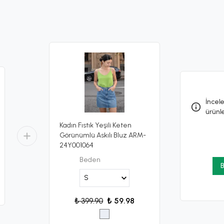
İncele
ürünl
Kadın Fıstık Yeşili Keten
Görünümlü Askılı Bluz ARM-
24Y001064
Beden
B
₺ 399.90
₺ 59.98