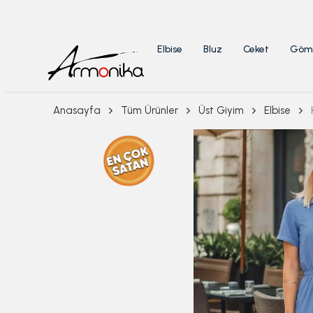
Elbise
Bluz
Ceket
Göm
Anasayfa
Tüm Ürünler
Üst Giyim
Elbise