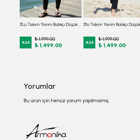
3'lü Takım Asimetrik Yaka Kolları Likralı Beli Lastikli Paraşüt Kumaş Burkini Tesettür Mayo D52
3'Lü Takım Yarım Balıkçı Düşük Omuz Yarasakol Likralı Kumaş Burkini Tesettür Mayo D48
₺ 1,999.00
₺ 1,999.00
%
25
%
25
₺ 1,499.00
₺ 1,499.00
Yorumlar
Bu ürün için henüz yorum yapılmamış.