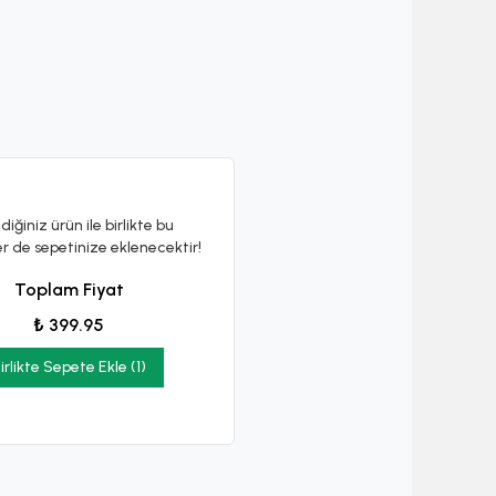
diğiniz ürün ile birlikte bu
er de sepetinize eklenecektir!
Toplam Fiyat
₺ 399.95
irlikte Sepete Ekle (1)