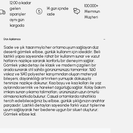
12:00 a kadar
100.000+
gelen
14 gün içinde
Memnun
siparişler
iade
Müşteri
aynı gün
kargoda
Ürün Açıklaması
Sade ve şık tasarımıyla her ortama uyum sağlayan düz
desenli gömlek elbise, günlük kullanım için idealdir; Beli
lastikli yapısı sayesinde rahat bir kullanım sunar ve vücut
hatlarını nazikçe sararak konforlu bir deneyim sağlar;
Gömlek yaka detayı ile klasik ve modern çizgileri bir
arada sunarak stil sahibi görünümünüzü tamamlar; %60
viskoz ve %40 polyester karışımından oluşan materyal
bileşeni, dayanıklılığı artırırken yumuşak dokusuyla
teninize nazikçe dokunur; Kısa boyu ve kısa kolları ile yaz
aylarında serinlik ve hareket özgürlüğü sağlar; Kolay bakım
imkanı sunan yıkama talimatları, ürününüzün uzun ömürlü
olmasına katkıda bulunur; Casual ortamlarda rahatlıkla
tercih edebileceğiniz bu elbise, günlük şıklığınızın anahtar
parçasıdır; Lastikli detayları sayesinde farklı vücut tiplerine
uyum sağlayarak her bedene uygun bir siluet oluşturur;
Gömlek elbise kal;