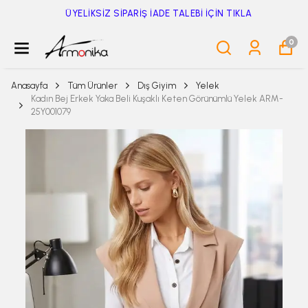
ÜYELİKSİZ SİPARİŞ İADE TALEBİ İÇİN TIKLA
0
Anasayfa
Tüm Ürünler
Dış Giyim
Yelek
Kadın Bej Erkek Yaka Beli Kuşaklı Keten Görünümlü Yelek ARM-
25Y001079