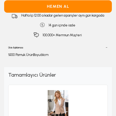
HEMEN AL
Hafta İçi 12:00 a kadar gelen siparişler aynı gün kargoda
14 gün içinde iade
100.000+ Memnun Müşteri
Ürün Açıklaması
%100 Pamuk;ÜrünBoyu:66cm
Tamamlayıcı Ürünler