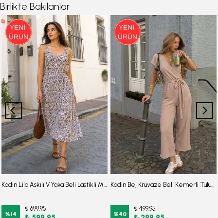
Birlikte Bakılanlar
Kadın Lila Askılı V Yaka Beli Lastikli Midi Boy Desenli Kloş Elbise ARM-26Y001134
Kadın Bej Kruvaze Beli Kemerli Tulum ARM-20Y042008
₺ 699.95
₺ 499.95
%
14
%
40
₺ 599.95
₺ 299.95