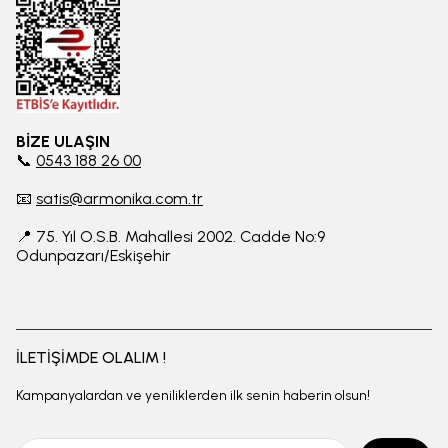
BİZE ULAŞIN
📞
0543 188 26 00
📧
satis@armonika.com.tr
📍 75. Yıl O.S.B. Mahallesi 2002. Cadde No:9
Odunpazarı/Eskişehir
İLETİŞİMDE OLALIM !
Kampanyalardan ve yeniliklerden ilk senin haberin olsun!