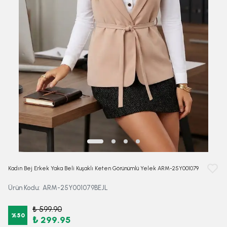
Kadın Bej Erkek Yaka Beli Kuşaklı Keten Görünümlü Yelek ARM-25Y001079
Ürün Kodu
:
ARM-25Y001079BEJL
₺ 599.90
%
50
₺ 299.95