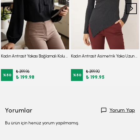
Kadın Antrasit Yakası Bağlamalı Kolu Lastikli Bluz ARM-25K001096
Kadın Antrasit Asimetrik Yaka Uzun Kollu Bluz ARM-26K001082
₺ 399.96
₺ 399.90
%
50
%
50
₺ 199.98
₺ 199.95
Yorumlar
Yorum Yap
Bu ürün için henüz yorum yapılmamış.