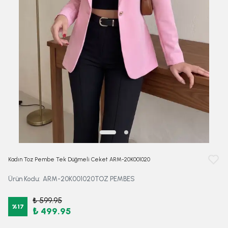
Kadın Toz Pembe Tek Düğmeli Ceket ARM-20K001020
Ürün Kodu
:
ARM-20K001020TOZ PEMBES
₺ 599.95
%
17
₺ 499.95