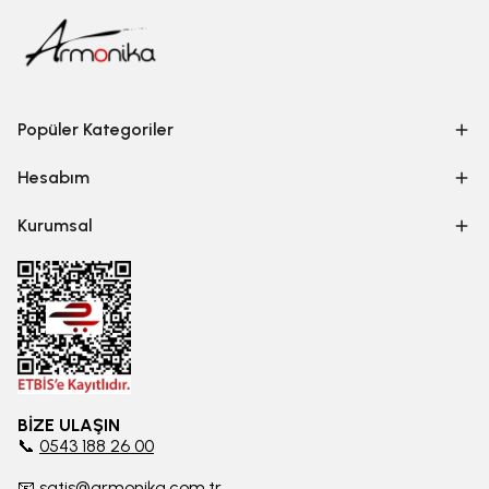
Popüler Kategoriler
Hesabım
Kurumsal
BİZE ULAŞIN
📞
0543 188 26 00
📧
satis@armonika.com.tr