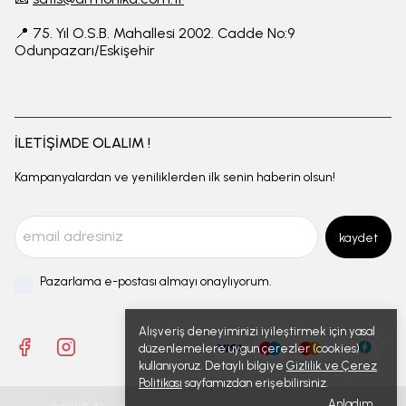
📍 75. Yıl O.S.B. Mahallesi 2002. Cadde No:9
Odunpazarı/Eskişehir
İLETİŞİMDE OLALIM !
Kampanyalardan ve yeniliklerden ilk senin haberin olsun!
kaydet
Pazarlama e-postası almayı onaylıyorum.
Alışveriş deneyiminizi iyileştirmek için yasal
düzenlemelere uygun çerezler (cookies)
kullanıyoruz. Detaylı bilgiye
Gizlilik ve Çerez
Politikası
sayfamızdan erişebilirsiniz.
Anladım