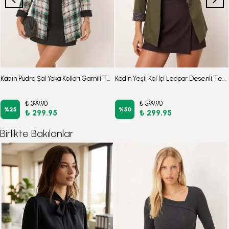
Kadın Pudra Şal Yaka Kolları Garnili Tek Düğme Ceket ARM-26K001087
Kadın Yeşil Kol İçi Leopar Desenli Tek Düğmeli Ceket ARM-26K001088
₺ 399.90
₺ 599.90
%
25
%
50
₺ 299.95
₺ 299.95
Birlikte Bakılanlar