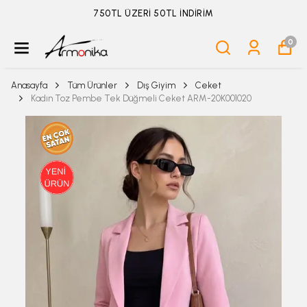
ÜYELİKSİZ SİPARİŞ İADE TALEBİ İÇİN TIKLA
0
Anasayfa
Tüm Ürünler
Dış Giyim
Ceket
Kadın Toz Pembe Tek Düğmeli Ceket ARM-20K001020