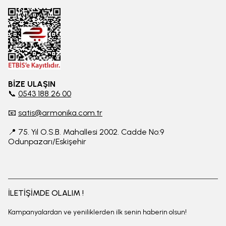
BİZE ULAŞIN
📞
0543 188 26 00
📧
satis@armonika.com.tr
📍 75. Yıl O.S.B. Mahallesi 2002. Cadde No:9
Odunpazarı/Eskişehir
İLETİŞİMDE OLALIM !
Kampanyalardan ve yeniliklerden ilk senin haberin olsun!