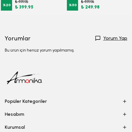
₺ 499.95
₺ 499.96
%
20
%
50
₺ 399.95
₺ 249.98
Yorumlar
Yorum Yap
Bu ürün için henüz yorum yapılmamış.
Popüler Kategoriler
Hesabım
Kurumsal