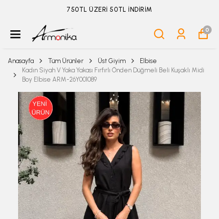
ÜYELİKSİZ SİPARİŞ İADE TALEBİ İÇİN TIKLA
0
Anasayfa
Tüm Ürünler
Üst Giyim
Elbise
Kadın Siyah V Yaka Yakası Fırfırlı Önden Düğmeli Beli Kuşaklı Midi
Boy Elbise ARM-26Y001089