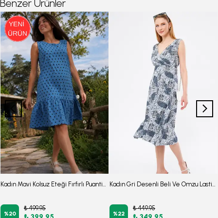
Benzer Ürünler
Kadın Mavi Kolsuz Eteği Fırfırlı Puantiyeli Elbise ARM-26Y001146
Kadın Gri Desenli Beli Ve Omzu Lastikli Kruvaze Yaka Midi Boy Eteği Elbise Arm-24y001052
₺ 499.95
₺ 449.95
%
20
%
22
₺ 399.95
₺ 349.95