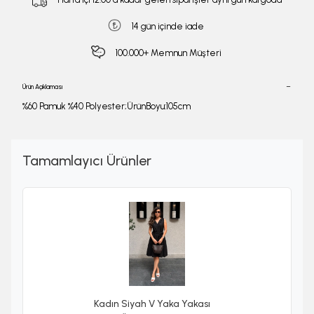
14 gün içinde iade
100.000+ Memnun Müşteri
Ürün Açıklaması
%60 Pamuk %40 Polyester;ÜrünBoyu:105cm
Tamamlayıcı Ürünler
Kadın Siyah V Yaka Yakası