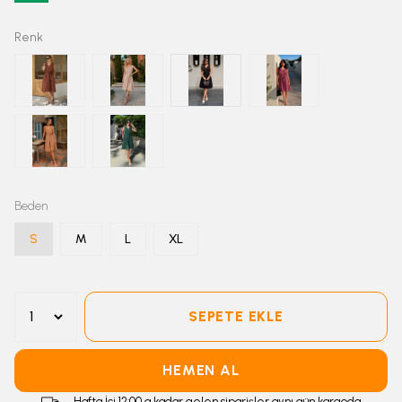
Renk
Beden
S
M
L
XL
SEPETE EKLE
HEMEN AL
Hafta İçi 12:00 a kadar gelen siparişler aynı gün kargoda