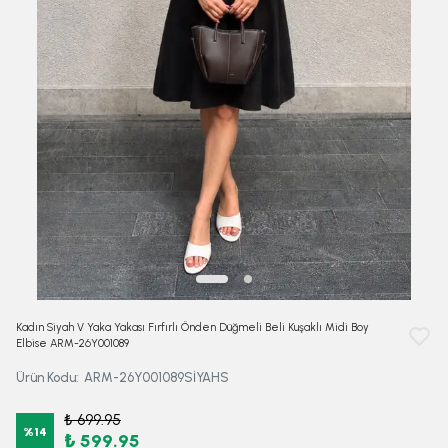
Kadın Siyah V Yaka Yakası Fırfırlı Önden Düğmeli Beli Kuşaklı Midi Boy
Elbise ARM-26Y001089
Ürün Kodu
:
ARM-26Y001089SİYAHS
₺ 699.95
%
14
₺ 599.95