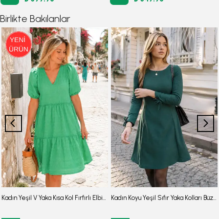
Birlikte Bakılanlar
Kadın Yeşil V Yaka Kısa Kol Fırfırlı Elbise ARM-26Y001107
Kadın Koyu Yeşil Sıfır Yaka Kolları Büzgülü Kulplu Uzun Kol Elbise ARM-26K001033