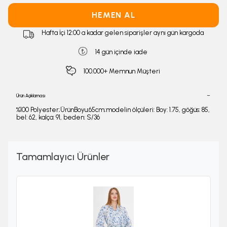
HEMEN AL
Hafta İçi 12:00 a kadar gelen siparişler aynı gün kargoda
14 gün içinde iade
100.000+ Memnun Müşteri
Ürün Açıklaması
%100 Polyester;ÜrünBoyu:65cm;modelin ölçüleri: Boy: 1.75, göğüs: 85,
bel: 62, kalça: 91, beden: S/36
Tamamlayıcı Ürünler