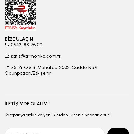
BİZE ULAŞIN
📞
0543 188 26 00
📧
satis@armonika.com.tr
📍 75. Yıl O.S.B. Mahallesi 2002. Cadde No:9
Odunpazarı/Eskişehir
İLETİŞİMDE OLALIM !
Kampanyalardan ve yeniliklerden ilk senin haberin olsun!