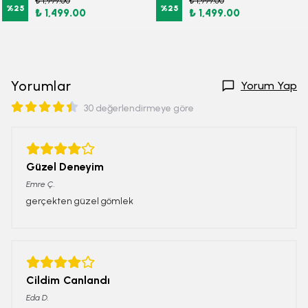
₺ 1,999.00
₺ 1,999.00
%
25
%
25
₺ 1,499.00
₺ 1,499.00
Yorumlar
Yorum Yap
30 değerlendirmeye göre
Güzel Deneyim
Emre
Ç.
gerçekten güzel gömlek
Cildim Canlandı
Eda
D.