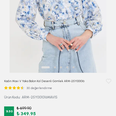
Kadın Mavi V Yaka Balon Kol Desenli Gömlek ARM-25Y001016
30 değerlendirme
Ürün Kodu
:
ARM-25Y001016MAVİS
₺ 699.90
%
50
₺ 349.95