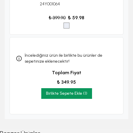
24Y001064
₺ 399.90
₺ 59.98
İncelediğiniz ürün ile birlikte bu ürünler de
sepetinize eklenecektir!
Toplam Fiyat
₺ 349.95
Birlikte Sepete Ekle (1)