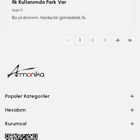
İlk Kullanımda Fark Var
Ayşe
K.
Ba yıl dımmm. Harika bir gömlekkkk 🥳
1
2
3
Popüler Kategoriler
Hesabım
Kurumsal