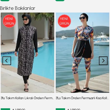
Birlikte Bakılanlar
3'lü Takım Kolları Likralı Önden Fermuarlı Yırtmaçlı Maksi Burkini Tesettür Mayo D26
3'Lü Takım Önden Fermuarlı Kısa Kollu Diz Altı Taytlı Burkini Su İtici Kumaş Yarı Tesettür Mayo D47