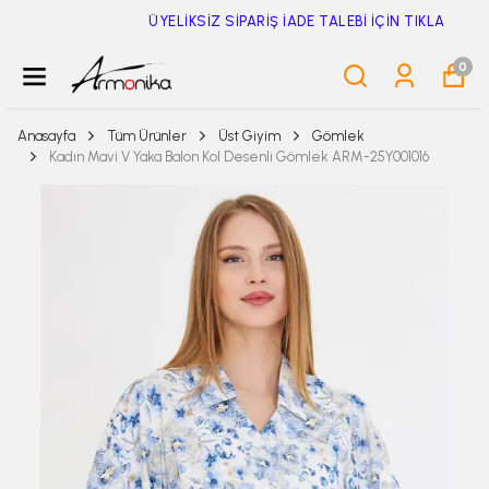
ÜYELİKSİZ SİPARİŞ İADE TALEBİ İÇİN TIKLA
0
Anasayfa
Tüm Ürünler
Üst Giyim
Gömlek
Kadın Mavi V Yaka Balon Kol Desenli Gömlek ARM-25Y001016