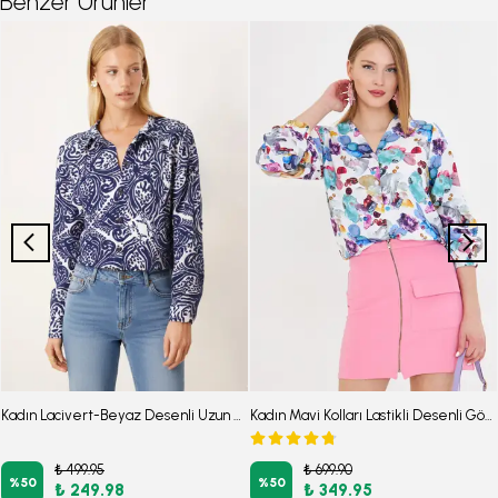
Benzer Ürünler
Kadın Lacivert-Beyaz Desenli Uzun Kol Gömlek ARM-22K001123
Kadın Mavi Kolları Lastikli Desenli Gömlek ARM-25Y001014
₺ 499.95
₺ 699.90
%
50
%
50
₺ 249.98
₺ 349.95