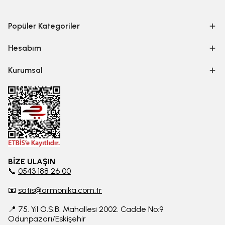
Popüler Kategoriler
Hesabım
Kurumsal
BİZE ULAŞIN
📞
0543 188 26 00
📧
satis@armonika.com.tr
📍 75. Yıl O.S.B. Mahallesi 2002. Cadde No:9
Odunpazarı/Eskişehir