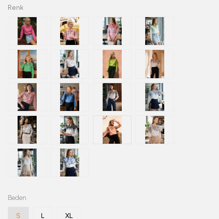
Renk
Beden
S
L
XL