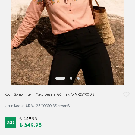
Kadın Somon Hakim Yaka Desenli Gömlek ARM-25Y001013
Ürün Kodu
:
ARM-25Y001013SomonS
₺ 449.95
%
22
₺ 349.95