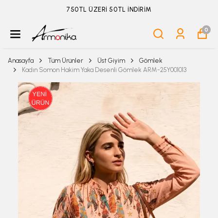
ÜYELİKSİZ SİPARİŞ İADE TALEBİ İÇİN TIKLA
0
Anasayfa
Tüm Ürünler
Üst Giyim
Gömlek
Kadın Somon Hakim Yaka Desenli Gömlek ARM-25Y001013