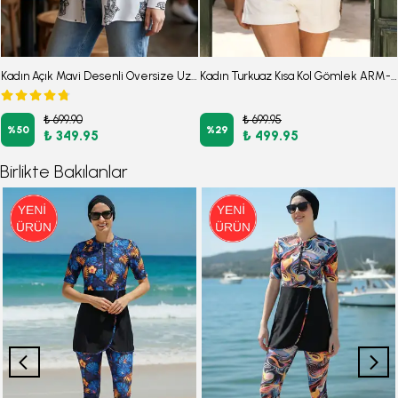
Kadın Açık Mavi Desenli Oversize Uzun Basic Gömlek ARM-22Y001148
Kadın Turkuaz Kısa Kol Gömlek ARM-26Y001120
₺ 699.90
₺ 699.95
%
50
%
29
₺ 349.95
₺ 499.95
Birlikte Bakılanlar