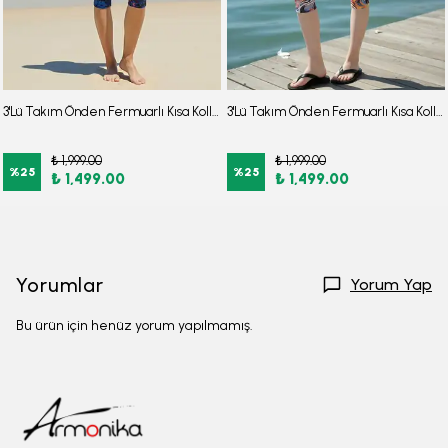
3'Lü Takım Önden Fermuarlı Kısa Kollu Diz Altı Taytlı Burkini Su İtici Kumaş Yarı Tesettür Mayo D52
3'Lü Takım Önden Fermuarlı Kısa Kollu Diz Altı Taytlı Burkini Su İtici Kumaş Yarı Tesettür Mayo D47
₺ 1,999.00
₺ 1,999.00
%
25
%
25
₺ 1,499.00
₺ 1,499.00
Yorumlar
Yorum Yap
Bu ürün için henüz yorum yapılmamış.