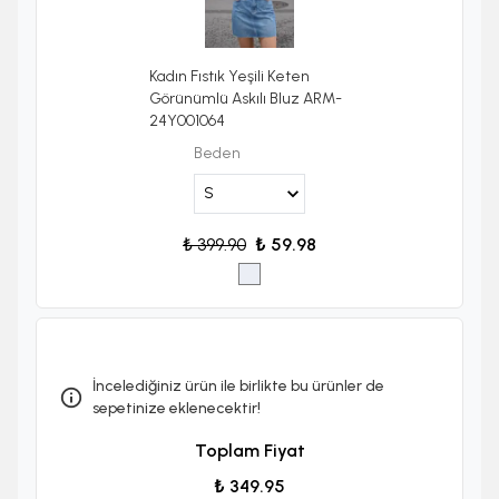
Kadın Fıstık Yeşili Keten
Görünümlü Askılı Bluz ARM-
24Y001064
Beden
₺ 399.90
₺ 59.98
İncelediğiniz ürün ile birlikte bu ürünler de
sepetinize eklenecektir!
Toplam Fiyat
₺ 349.95