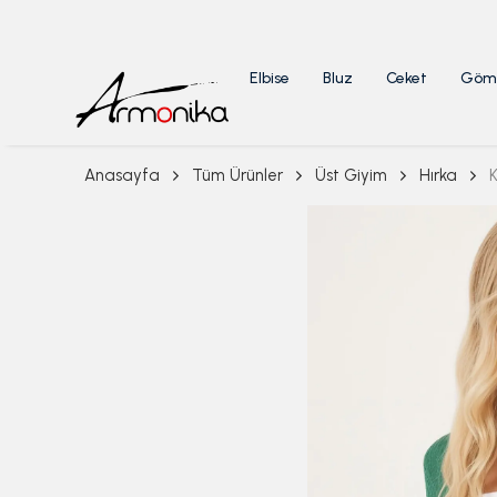
Elbise
Bluz
Ceket
Göm
Anasayfa
Tüm Ürünler
Üst Giyim
Hırka
K