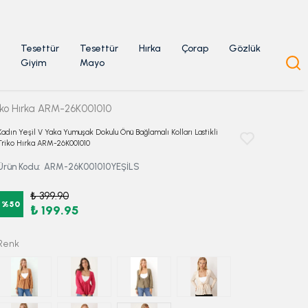
Tesettür
Tesettür
Hırka
Çorap
Gözlük
Giyim
Mayo
riko Hırka ARM-26K001010
Kadın Yeşil V Yaka Yumuşak Dokulu Önü Bağlamalı Kolları Lastikli
Triko Hırka ARM-26K001010
Ürün Kodu
:
ARM-26K001010YEŞİLS
₺ 399.90
%
50
₺ 199.95
Renk