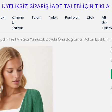
ÜYELİKSİZ SİPARİŞ İADE TALEBİ İÇİN TIKLA
lek
Kimono
Tulum
Yelek
Pantolon
Etek
Alt
&
Üst
Kaftan
Takım
adın Yeşil V Yaka Yumuşak Dokulu Önü Bağlamalı Kolları Lastikli T