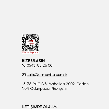
BİZE ULAŞIN
📞
0543 188 26 00
📧
satis@armonika.com.tr
📍 75. Yıl O.S.B. Mahallesi 2002. Cadde
No:9 Odunpazarı/Eskişehir
İLETİŞİMDE OLALIM !