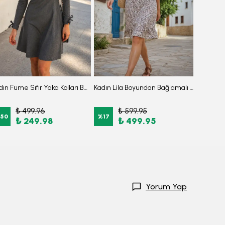
Kadın Füme Sıfır Yaka Kolları Büzgülü Kulplu Uzun Kol Elbise ARM-26K001033
Kadın Lila Boyundan Bağlamalı Beli Kuşaklı Eteği Fırfırlı Elbise ARM-26Y001149
₺ 499.96
₺ 599.95
₺
50
%
17
%
17
₺ 249.98
₺ 499.95
Yorum Yap