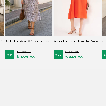
Kadın Lacivert Kruvaze Yaka Omuzu Fırfır Detaylı Beli Lastikli Midi Boy Elbise ARM-26Y001141
Kadın Lila Askılı V Yaka Beli Lastikli Midi Boy Desenli Kloş Elbise ARM-26Y001134
Kadın Turuncu Elbise Beli Ve Askıları Lastikli Cepli Keten Görünümlü Midi Boy ARM-24Y001034
₺ 699.95
₺ 449.95
%
14
%
22
%
₺ 599.95
₺ 349.95