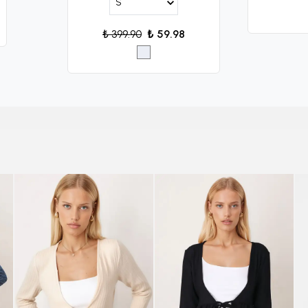
₺ 399.90
₺ 59.98