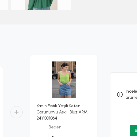
İncele
ürünl
Kadın Fıstık Yeşili Keten
Görünümlü Askılı Bluz ARM-
24Y001064
Beden
B