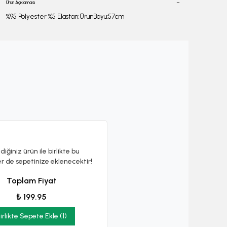
Ürün Açıklaması
%95 Polyester %5 Elastan;ÜrünBoyu:57cm
diğiniz ürün ile birlikte bu
er de sepetinize eklenecektir!
Toplam Fiyat
₺ 199.95
irlikte Sepete Ekle (1)