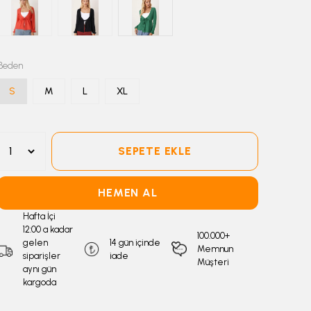
Beden
S
M
L
XL
SEPETE EKLE
HEMEN AL
Hafta İçi
12:00 a kadar
100.000+
gelen
14 gün içinde
Memnun
siparişler
iade
Müşteri
aynı gün
kargoda