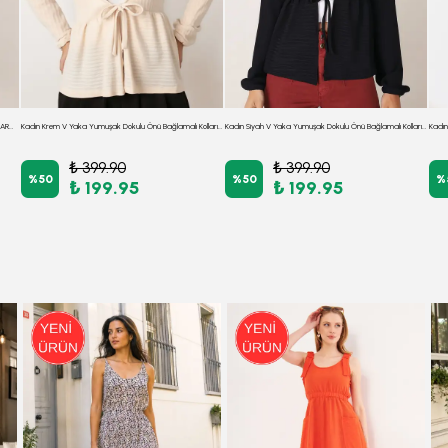
Kadın Koyu Mavi Düşük Omuz Önden Fermuarlı Hırka ARM-26K001034
Kadın Krem V Yaka Yumuşak Dokulu Önü Bağlamalı Kolları Lastikli Triko Hırka ARM-26K001010
Kadın Siyah V Yaka Yumuşak Dokulu Önü Bağlamalı Kolları Lastikli Triko Hırka ARM-26K001010
Kadın
₺ 399.90
₺ 399.90
%
50
%
50
%
₺ 199.95
₺ 199.95