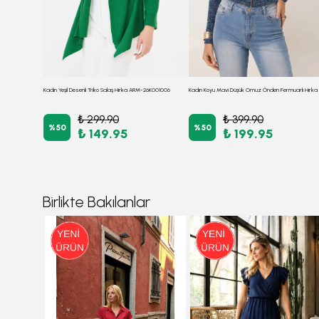
Kadın Camel V Yaka Yumuşak Dokulu Önü Bağlamalı Kolları Lastikli Triko Hırka ARM-26K001010
Kadın Yeşil Desenli Triko Salaş Hırka ARM-26K001006
₺ 299.90
₺ 399.90
%
50
%
50
₺ 149.95
₺ 199.95
Birlikte Bakılanlar