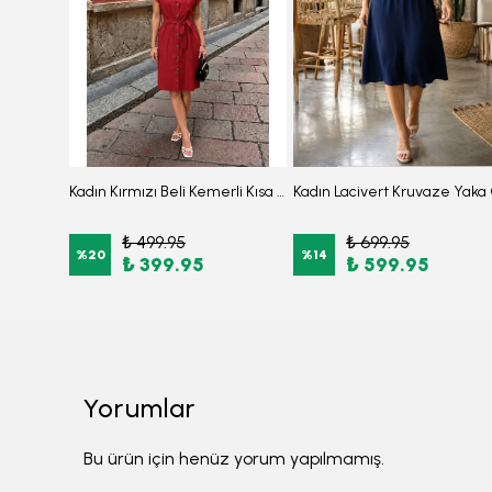
Kadın Zümrüt Beli Ve Askıları Lastikli Cepli Keten Görünümlğ Midi Boy Elbise ARM-24Y001034
Kadın Kırmızı Beli Kemerli Kısa Kol Gömlek Elbise ARM-26Y001111
₺ 499.95
₺ 699.95
%
20
%
14
₺ 399.95
₺ 599.95
Yorumlar
Bu ürün için henüz yorum yapılmamış.