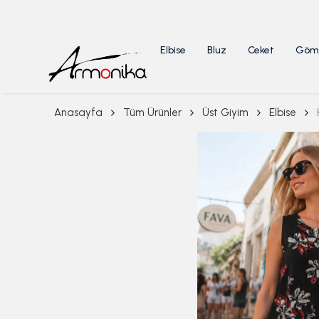
Elbise
Bluz
Ceket
Göm
Anasayfa
Tüm Ürünler
Üst Giyim
Elbise