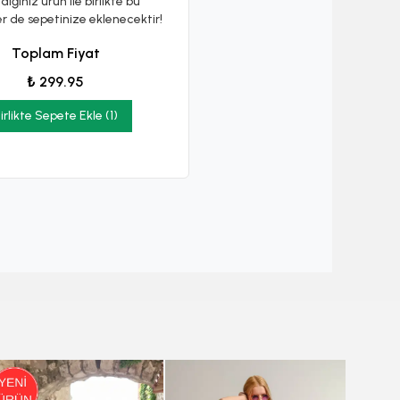
diğiniz ürün ile birlikte bu
er de sepetinize eklenecektir!
Toplam Fiyat
₺ 299.95
irlikte Sepete Ekle (1)