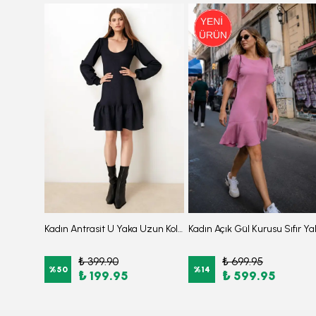
3'Lü Takım Önden Fermuarlı Kısa Kollu Diz Altı Taytlı Burkini Su İtici Kumaş Yarı Tesettür Mayo D47
Kadın Antrasit U Yaka Uzun Kollu Etek Ucu Fırfırlı Likralı Elbise ARM-26K001012
₺ 399.90
₺ 699.95
%
50
%
14
₺ 199.95
₺ 599.95