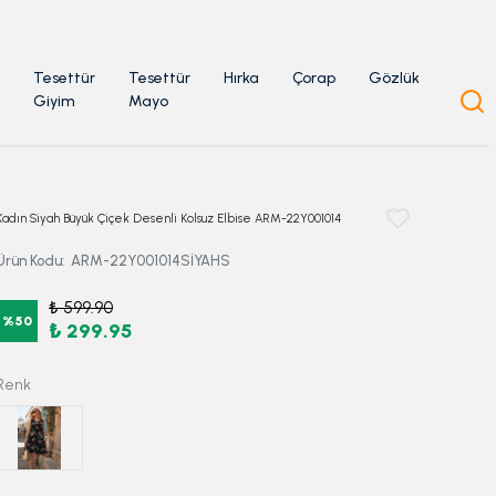
Tesettür
Tesettür
Hırka
Çorap
Gözlük
Giyim
Mayo
Kadın Siyah Büyük Çiçek Desenli Kolsuz Elbise ARM-22Y001014
Ürün Kodu
:
ARM-22Y001014SİYAHS
₺ 599.90
%
50
₺ 299.95
Renk