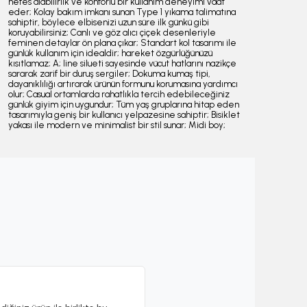
nefes alabilirlik ve konforlu bir kullanım deneyimi vaat
eder; Kolay bakım imkanı sunan Type 1 yıkama talimatına
sahiptir, böylece elbisenizi uzun süre ilk günkü gibi
koruyabilirsiniz; Canlı ve göz alıcı çiçek desenleriyle
feminen detaylar ön plana çıkar; Standart kol tasarımı ile
günlük kullanım için idealdir; hareket özgürlüğünüzü
kısıtlamaz; A; line silueti sayesinde vücut hatlarını nazikçe
sararak zarif bir duruş sergiler; Dokuma kumaş tipi,
dayanıklılığı artırarak ürünün formunu korumasına yardımcı
olur; Casual ortamlarda rahatlıkla tercih edebileceğiniz
günlük giyim için uygundur; Tüm yaş gruplarına hitap eden
tasarımıyla geniş bir kullanıcı yelpazesine sahiptir; Bisiklet
yakası ile modern ve minimalist bir stil sunar; Midi boy;