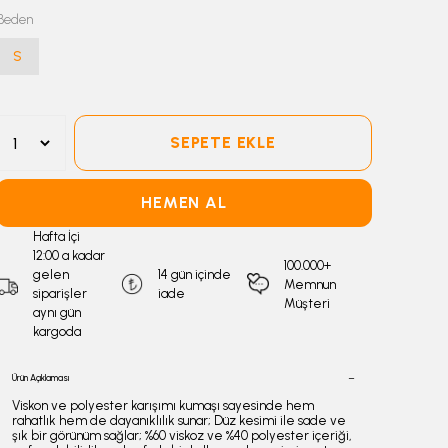
Beden
S
SEPETE EKLE
HEMEN AL
Hafta İçi
12:00 a kadar
100.000+
gelen
14 gün içinde
Memnun
siparişler
iade
Müşteri
aynı gün
kargoda
Ürün Açıklaması
Viskon ve polyester karışımı kumaşı sayesinde hem
rahatlık hem de dayanıklılık sunar; Düz kesimi ile sade ve
şık bir görünüm sağlar; %60 viskoz ve %40 polyester içeriği,