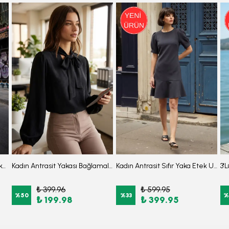
Kadın Açık Gül Kurusu Sıfır Yaka Etek Ucu Volanlı Kısa Kol Fermuarlı Elbise ARM-26Y001057
Kadın Antrasit Yakası Bağlamalı Kolu Lastikli Bluz ARM-25K001096
Kadın Antrasit Sıfır Yaka Etek Ucu Volanlı Kısa Kol Fermuarlı Elbise ARM-26Y001057
₺ 399.96
₺ 599.95
%
50
%
33
%
₺ 199.98
₺ 399.95