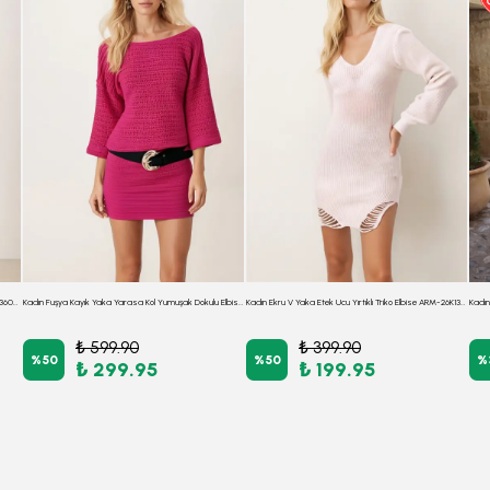
Kadın Sarı Önü Boncuklu Kolsuz Triko Elbise ARM-26K136034
Kadın Fuşya Kayık Yaka Yarasa Kol Yumuşak Dokulu Elbise ARM-26K001039
Kadın Ekru V Yaka Etek Ucu Yırtıklı Triko Elbise ARM-26K136008
₺ 599.90
₺ 399.90
%
50
%
50
%
₺ 299.95
₺ 199.95