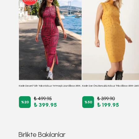
Kadın Siyah Gömlek Yaka Detaylı Beli Ve Kolu Lastikli Elbise ARM-26K001023
Kadın Desen7 Sıfır Yaka Kolsuz Yırtmaçlı Uzun Elbise ARM-23Y001090
₺ 499.95
₺ 399.90
%
20
%
50
₺ 399.95
₺ 199.95
Birlikte Bakılanlar