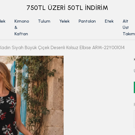
ÜYELİKSİZ SİPARİŞ İADE TALEBİ İÇİN TIKLA
lek
Kimono
Tulum
Yelek
Pantolon
Etek
Alt
&
Üst
Kaftan
Takım
Kadın Siyah Büyük Çiçek Desenli Kolsuz Elbise ARM-22Y001014