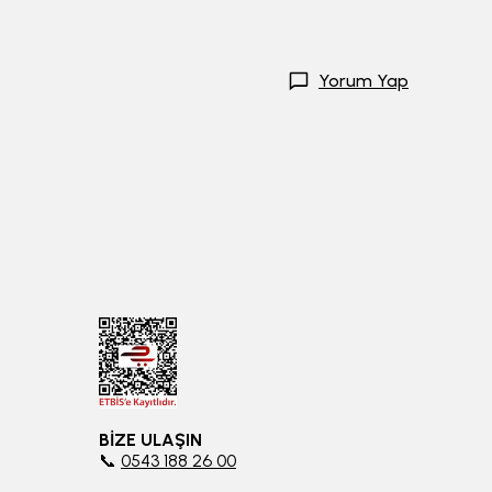
Yorum Yap
BİZE ULAŞIN
📞
0543 188 26 00