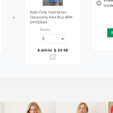
İncele
ürünl
Kadın Fıstık Yeşili Keten
Görünümlü Askılı Bluz ARM-
24Y001064
Beden
B
₺ 399.90
₺ 59.98