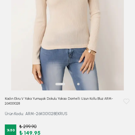
Kadın Ekru V Yaka Yumuşak Dokulu Yakası Dantelli Uzun Kollu Bluz ARM-
26K001028
Ürün Kodu
:
ARM-26K001028EKRUS
₺ 299.90
%
50
₺ 149.95