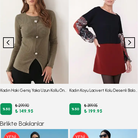
Kadın Haki Geniş Yaka Uzun Kollu Önden Yırtmaçlı Düğmeli Bluz ARM-26K001008
Kadın Koyu Lacivert Kolu Desenli Balonlu Triko Kazak ARM-20K081001
₺ 299.90
₺ 399.95
%
50
%
50
₺ 149.95
₺ 199.95
Birlikte Bakılanlar