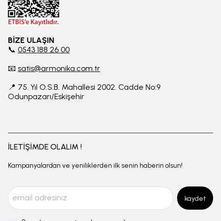
BİZE ULAŞIN
📞
0543 188 26 00
📧
satis@armonika.com.tr
📍 75. Yıl O.S.B. Mahallesi 2002. Cadde No:9
Odunpazarı/Eskişehir
İLETİŞİMDE OLALIM !
Kampanyalardan ve yeniliklerden ilk senin haberin olsun!
kaydet