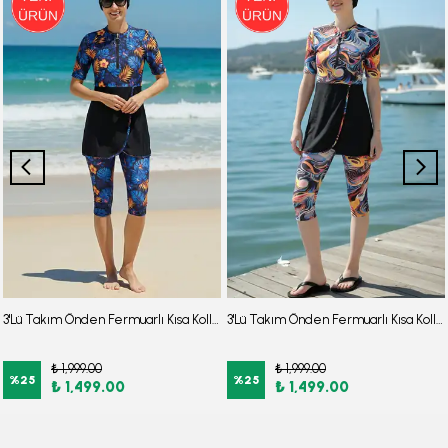
3'Lü Takım Önden Fermuarlı Kısa Kollu Diz Altı Taytlı Burkini Su İtici Kumaş Yarı Tesettür Mayo D52
3'Lü Takım Önden Fermuarlı Kısa Kollu Diz Altı Taytlı Burkini Su İtici Kumaş Yarı Tesettür Mayo D47
₺ 1,999.00
₺ 1,999.00
%
25
%
25
₺ 1,499.00
₺ 1,499.00