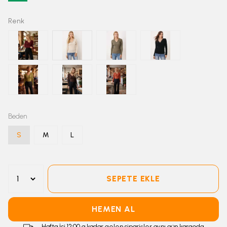
Renk
Beden
S
M
L
SEPETE EKLE
HEMEN AL
Hafta İçi 12:00 a kadar gelen siparişler aynı gün kargoda