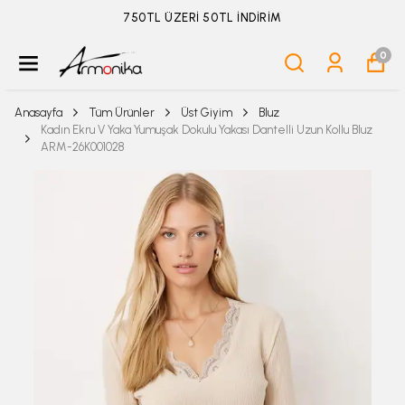
ÜYELİKSİZ SİPARİŞ İADE TALEBİ İÇİN TIKLA
0
Anasayfa
Tüm Ürünler
Üst Giyim
Bluz
Kadın Ekru V Yaka Yumuşak Dokulu Yakası Dantelli Uzun Kollu Bluz
ARM-26K001028