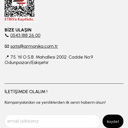
BİZE ULAŞIN
📞
0543 188 26 00
📧
satis@armonika.com.tr
📍 75. Yıl O.S.B. Mahallesi 2002. Cadde No:9
Odunpazarı/Eskişehir
İLETİŞİMDE OLALIM !
Kampanyalardan ve yeniliklerden ilk senin haberin olsun!
kaydet