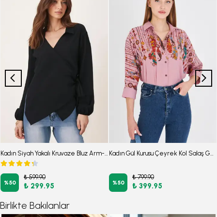
Kadın Siyah Yakalı Kruvaze Bluz Arm-22y024025
Kadın Gül Kurusu Çeyrek Kol Salaş Gömlek ARM-25Y001055
₺ 599.90
₺ 799.90
%
50
%
50
₺ 299.95
₺ 399.95
Birlikte Bakılanlar