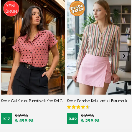
Kadın Gül Kurusu Puantiyeli Kısa Kol Gömlek ARM-26Y001137
Kadın Pembe Kolu Lastikli Bürümcük Gömlek ARM-24K001002
₺ 599.95
₺ 599.90
%
17
%
50
₺ 499.95
₺ 299.95