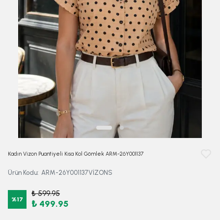
Kadın Vizon Puantiyeli Kısa Kol Gömlek ARM-26Y001137
Ürün Kodu
:
ARM-26Y001137VİZONS
₺ 599.95
%
17
₺ 499.95