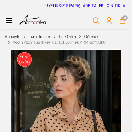
ÜYELİKSİZ SİPARİŞ İADE TALEBİ İÇİN TIKLA
0
Anasayfa
Tüm Ürünler
Üst Giyim
Gömlek
Kadın Vizon Puantiyeli Kısa Kol Gömlek ARM-26Y001137