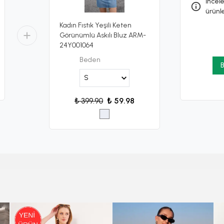
İncele
ürünl
Kadın Fıstık Yeşili Keten
Görünümlü Askılı Bluz ARM-
24Y001064
Beden
B
₺ 399.90
₺ 59.98