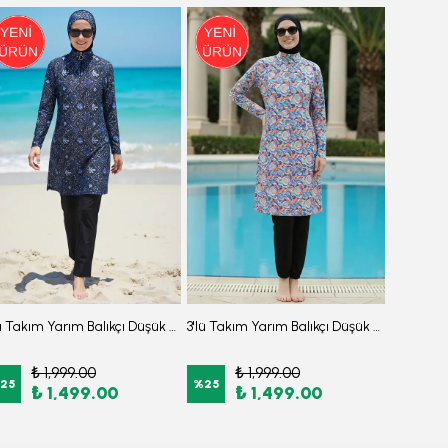
3'lü Takım Yarım Balıkçı Düşük Omuz Yarasakol Likralı Kumaş Burkini Tesettür Mayo D32
3'lü Takım Yarım Balıkçı Düşük Omuz Yarasakol Likralı Kumaş Burkini Tesettür Mayo D49
₺ 1,999.00
₺ 1,999.00
₺
25
%
25
%
25
₺ 1,499.00
₺ 1,499.00
₺