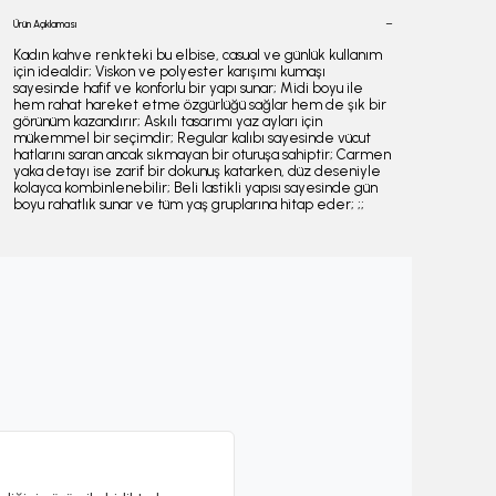
Ürün Açıklaması
Kadın kahve renkteki bu elbise, casual ve günlük kullanım
için idealdir; Viskon ve polyester karışımı kumaşı
sayesinde hafif ve konforlu bir yapı sunar; Midi boyu ile
hem rahat hareket etme özgürlüğü sağlar hem de şık bir
görünüm kazandırır; Askılı tasarımı yaz ayları için
mükemmel bir seçimdir; Regular kalıbı sayesinde vücut
hatlarını saran ancak sıkmayan bir oturuşa sahiptir; Carmen
yaka detayı ise zarif bir dokunuş katarken, düz deseniyle
kolayca kombinlenebilir; Beli lastikli yapısı sayesinde gün
boyu rahatlık sunar ve tüm yaş gruplarına hitap eder; ;;