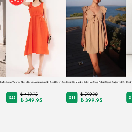
Kadın Beyaz Boyumdan Bağlamalı Beli Kuşaklı Eteği Fırfırlı Elbise ARM-26Y001118
Kadın Turuncu Elbise Beli Ve Askıları Lastikli Cepli Keten Görünümlü Midi Boy ARM-24Y001034
Kadın Bej V Yaka Kolları Ve Eteği Fırfırlı Göğsü Bağlamalı Elbise ARM-25Y001083
₺ 449.95
₺ 599.90
%
22
%
33
%
₺ 349.95
₺ 399.95