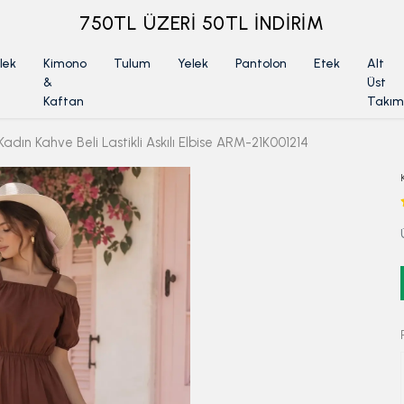
ÜYELİKSİZ SİPARİŞ İADE TALEBİ İÇİN TIKLA
lek
Kimono
Tulum
Yelek
Pantolon
Etek
Alt
&
Üst
Kaftan
Takım
Kadın Kahve Beli Lastikli Askılı Elbise ARM-21K001214