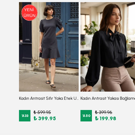
Kadın Açık Bej Kolu Desenli Balonlu Triko Kazak ARM-20K081001
Kadın Antrasit Sıfır Yaka Etek Ucu Volanlı Kısa Kol Fermuarlı Elbise ARM-26Y001057
₺ 599.95
₺ 399.96
%
33
%
50
₺ 399.95
₺ 199.98