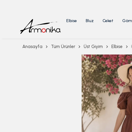
Elbise
Bluz
Ceket
Göm
Anasayfa
Tüm Ürünler
Üst Giyim
Elbise