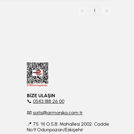
1
BİZE ULAŞIN
📞
0543 188 26 00
📧
satis@armonika.com.tr
📍 75. Yıl O.S.B. Mahallesi 2002. Cadde
No:9 Odunpazarı/Eskişehir