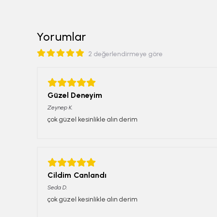
Yorumlar
2 değerlendirmeye göre
Güzel Deneyim
Zeynep
K.
çok güzel kesinlikle alın derim
Cildim Canlandı
Seda
D.
çok güzel kesinlikle alın derim