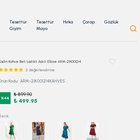
Tesettür
Tesettür
Hırka
Çorap
Gözlük
Giyim
Mayo
Kadın Kahve Beli Lastikli Askılı Elbise ARM-21K001214
2 değerlendirme
Ürün Kodu
:
ARM-21K001214KAHVES
₺ 899.90
%
44
₺ 499.95
Renk