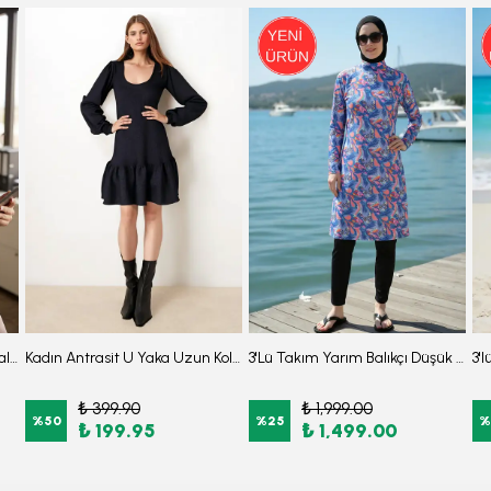
Kadın Antrasit Yakası Bağlamalı Kolu Lastikli Bluz ARM-25K001096
Kadın Antrasit U Yaka Uzun Kollu Etek Ucu Fırfırlı Likralı Elbise ARM-26K001012
3'Lü Takım Yarım Balıkçı Düşük Omuz Yarasakol Likralı Kumaş Burkini Tesettür Mayo D48
₺ 399.90
₺ 1,999.00
%
50
%
25
%
₺ 199.95
₺ 1,499.00