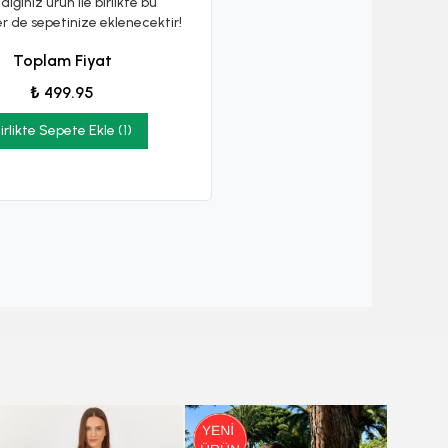
diğiniz ürün ile birlikte bu
er de sepetinize eklenecektir!
Toplam Fiyat
₺ 499.95
irlikte Sepete Ekle (1)