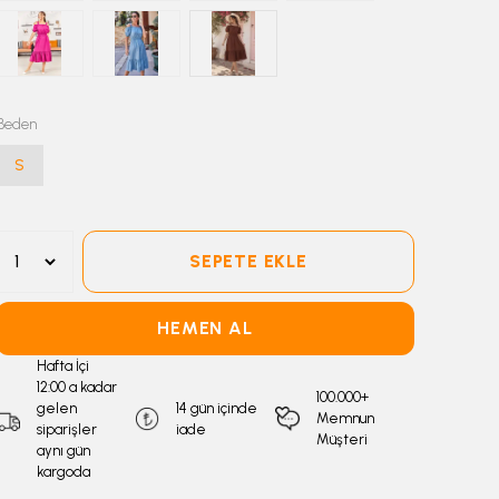
Beden
S
SEPETE EKLE
HEMEN AL
Hafta İçi
12:00 a kadar
100.000+
gelen
14 gün içinde
Memnun
siparişler
iade
Müşteri
aynı gün
kargoda