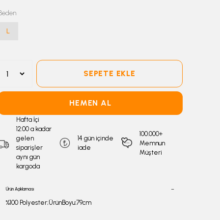
Beden
L
SEPETE EKLE
HEMEN AL
Hafta İçi
12:00 a kadar
100.000+
gelen
14 gün içinde
Memnun
siparişler
iade
Müşteri
aynı gün
kargoda
Ürün Açıklaması
%100 Polyester;ÜrünBoyu:79cm