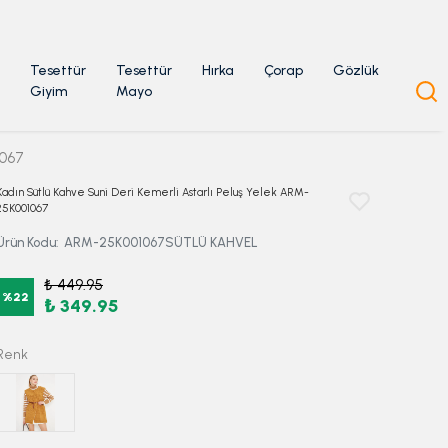
Tesettür
Tesettür
Hırka
Çorap
Gözlük
Giyim
Mayo
1067
Kadın Sütlü Kahve Suni Deri Kemerli Astarlı Peluş Yelek ARM-
25K001067
Ürün Kodu
:
ARM-25K001067SÜTLÜ KAHVEL
₺ 449.95
%
22
₺ 349.95
Renk