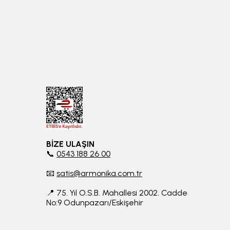
BİZE ULAŞIN
📞
0543 188 26 00
📧
satis@armonika.com.tr
📍 75. Yıl O.S.B. Mahallesi 2002. Cadde
No:9 Odunpazarı/Eskişehir