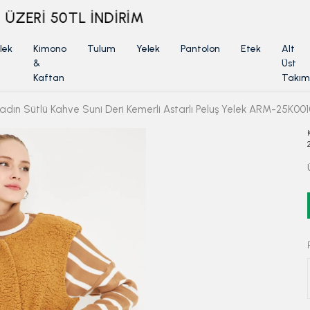
ÜYELİKSİZ SİPARİŞ İADE TALEBİ İÇİN TIKLA
lek
Kimono
Tulum
Yelek
Pantolon
Etek
Alt
&
Üst
Kaftan
Takım
adın Sütlü Kahve Suni Deri Kemerli Astarlı Peluş Yelek ARM-25K00