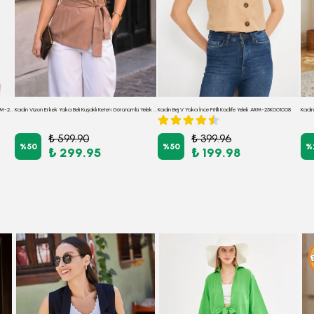
Kadın Bej V Yaka Asimetrik Kapamalı Astarlı Yelek ARM-26K001004
Kadın Vizon Erkek Yaka Beli Kuşaklı Keten Görünümlü Yelek ARM-25Y001079
Kadın Bej V Yaka İnce Fitilli Kadife Yelek ARM-25K001008
₺ 599.90
₺ 399.96
%
50
%
50
%
₺ 299.95
₺ 199.98