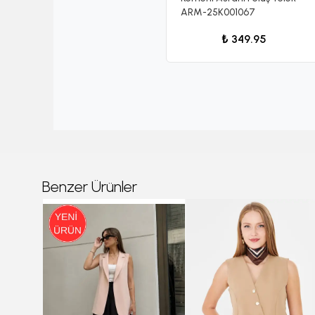
ARM-25K001067
₺ 349.95
Benzer Ürünler