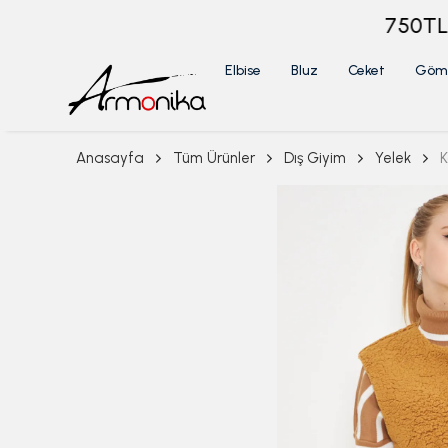
Elbise
Bluz
Ceket
Göm
Anasayfa
Tüm Ürünler
Dış Giyim
Yelek
K