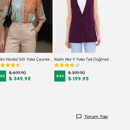
Kadın Hardal Sıfır Yaka Çeyrek Kol Desenli Gömlek ARM-25Y001021
Kadın Mor V Yaka Tek Düğmeli Oversize Desenli Yelek ARM-25K001110
₺ 699.90
₺ 399.90
₺
50
%
50
%
50
₺ 349.95
₺ 199.95
₺
Yorum Yap