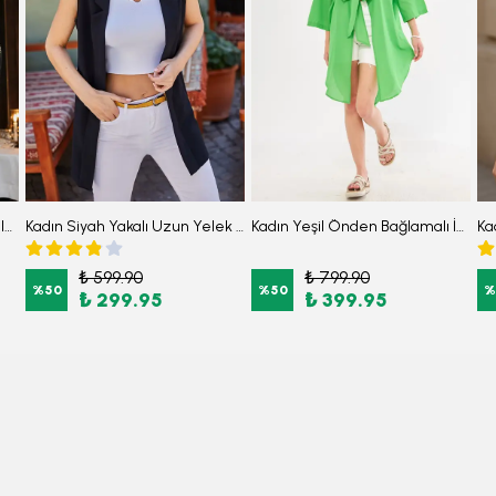
Kadın Siyah-Beyaz V Yaka Balon Kol Desenli Gömlek ARM-25Y001016
Kadın Siyah Yakalı Uzun Yelek ARM-20K001024
Kadın Yeşil Önden Bağlamalı İnce Keten Kumaş Midi Boy Kimono Gömlek ARM-24Y001081
₺ 599.90
₺ 799.90
%
50
%
50
%
₺ 299.95
₺ 399.95