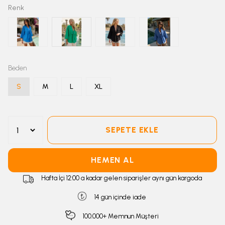
Renk
Beden
S
M
L
XL
SEPETE EKLE
HEMEN AL
Hafta İçi 12:00 a kadar gelen siparişler aynı gün kargoda
14 gün içinde iade
100.000+ Memnun Müşteri