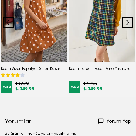
Kadın Vizon Papatya Desen Kolsuz Eteği Fırfırlı Elbise ARM-22Y001123
Kadın Hardal Ekoseli Kare Yaka Uzun Kol Elbise ARM-22Y001182
₺ 699.90
₺ 449.95
%
50
%
22
₺ 349.95
₺ 349.95
Yorumlar
Yorum Yap
Bu ürün için henüz yorum yapılmamış.