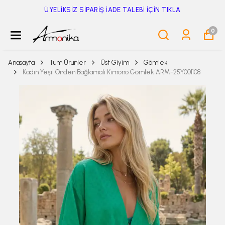
ÜYELİKSİZ SİPARİŞ İADE TALEBİ İÇİN TIKLA
0
Anasayfa
Tüm Ürünler
Üst Giyim
Gömlek
Kadın Yeşil Önden Bağlamalı Kimono Gömlek ARM-25Y001108