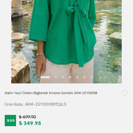
Kadın Yeşil Önden Bağlamalı Kimono Gömlek ARM-25Y001108
Ürün Kodu
:
ARM-25Y001108YEŞİLS
₺ 699.90
%
50
₺ 349.95