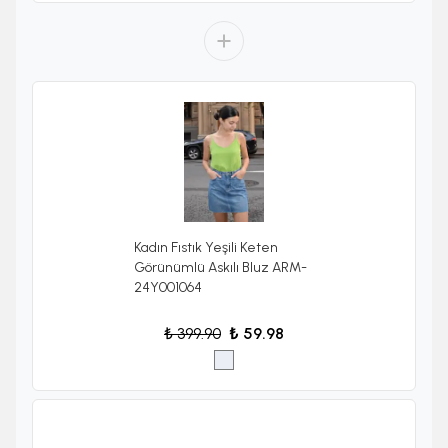
Kadın Fıstık Yeşili Keten
Görünümlü Askılı Bluz ARM-
24Y001064
₺ 399.90
₺ 59.98