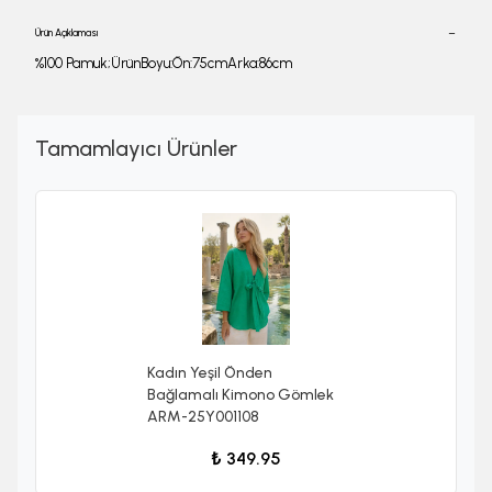
Ürün Açıklaması
%100 Pamuk;ÜrünBoyu:Ön:75cmArka:86cm
Tamamlayıcı Ürünler
Kadın Yeşil Önden
Bağlamalı Kimono Gömlek
ARM-25Y001108
₺ 349.95