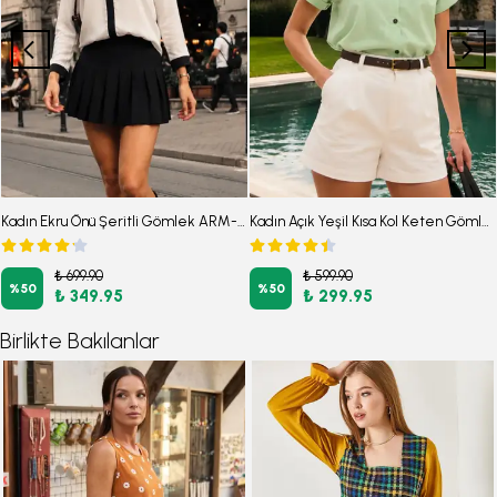
Kadın Ekru Önü Şeritli Gömlek ARM-18K001255
Kadın Açık Yeşil Kısa Kol Keten Gömlek ARM-24Y001038
₺ 699.90
₺ 599.90
%
50
%
50
₺ 349.95
₺ 299.95
Birlikte Bakılanlar