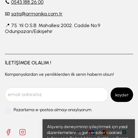
📞
0543 188 26 00
📧
satis@armonika.com.tr
📍 75. Yıl O.S.B. Mahallesi 2002. Cadde No:9
Odunpazarı/Eskişehir
İLETİŞİMDE OLALIM !
Kampanyalardan ve yeniliklerden ilk senin haberin olsun!
kaydet
Pazarlama e-postası almayı onaylıyorum.
Alışveriş deneyiminizi iyileştirmek için yasal
düzenlemelere uygun çerezler (cookies)