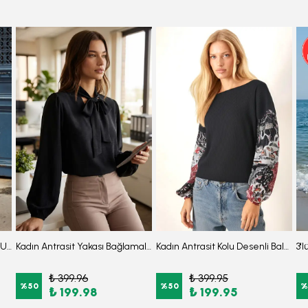
Kadın Antrasit Sıfır Yaka Etek Ucu Volanlı Kısa Kol Fermuarlı Elbise ARM-26Y001057
Kadın Antrasit Yakası Bağlamalı Kolu Lastikli Bluz ARM-25K001096
Kadın Antrasit Kolu Desenli Balonlu Triko Kazak ARM-20K081001
₺ 399.96
₺ 399.95
%
50
%
50
%
₺ 199.98
₺ 199.95