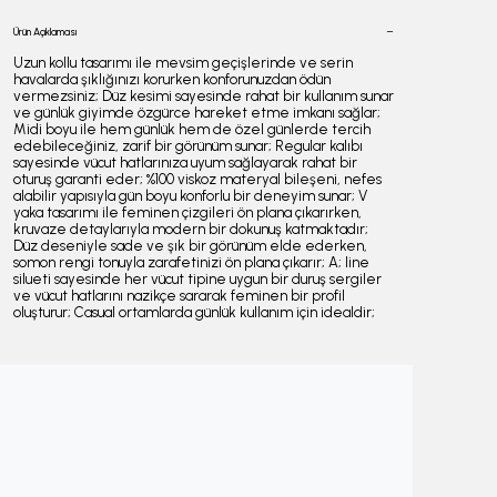
Ürün Açıklaması
Uzun kollu tasarımı ile mevsim geçişlerinde ve serin
havalarda şıklığınızı korurken konforunuzdan ödün
vermezsiniz; Düz kesimi sayesinde rahat bir kullanım sunar
ve günlük giyimde özgürce hareket etme imkanı sağlar;
Midi boyu ile hem günlük hem de özel günlerde tercih
edebileceğiniz, zarif bir görünüm sunar; Regular kalıbı
sayesinde vücut hatlarınıza uyum sağlayarak rahat bir
oturuş garanti eder; %100 viskoz materyal bileşeni, nefes
alabilir yapısıyla gün boyu konforlu bir deneyim sunar; V
yaka tasarımı ile feminen çizgileri ön plana çıkarırken,
kruvaze detaylarıyla modern bir dokunuş katmaktadır;
Düz deseniyle sade ve şık bir görünüm elde ederken,
somon rengi tonuyla zarafetinizi ön plana çıkarır; A; line
silueti sayesinde her vücut tipine uygun bir duruş sergiler
ve vücut hatlarını nazikçe sararak feminen bir profil
oluşturur; Casual ortamlarda günlük kullanım için idealdir;