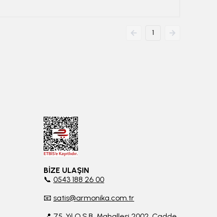
1
BİZE ULAŞIN
📞
0543 188 26 00
📧
satis@armonika.com.tr
📍 75. Yıl O.S.B. Mahallesi 2002. Cadde