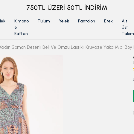
ÜYELİKSİZ SİPARİŞ İADE TALEBİ İÇİN TIKLA
lek
Kimono
Tulum
Yelek
Pantolon
Etek
Alt
&
Üst
Kaftan
Takım
Kadın Somon Desenli Beli Ve Omzu Lastikli Kruvaze Yaka Midi Bo