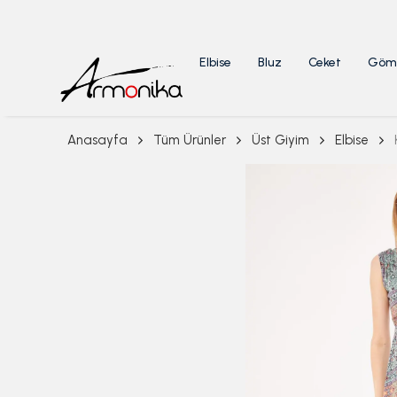
Elbise
Bluz
Ceket
Göm
Anasayfa
Tüm Ürünler
Üst Giyim
Elbise