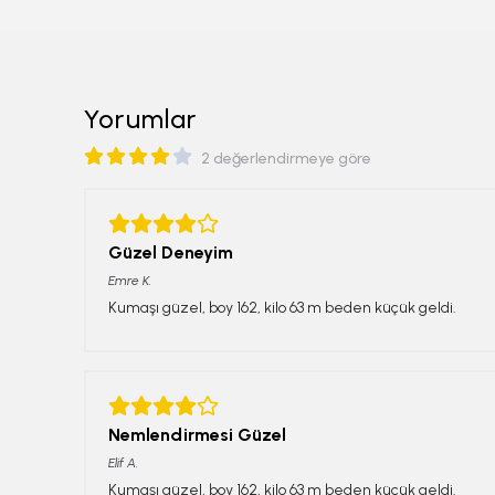
Yorumlar
2 değerlendirmeye göre
Güzel Deneyim
Emre
K.
Kumaşı güzel, boy 162, kilo 63 m beden küçük geldi.
Nemlendirmesi Güzel
Elif
A.
Kumaşı güzel, boy 162, kilo 63 m beden küçük geldi.