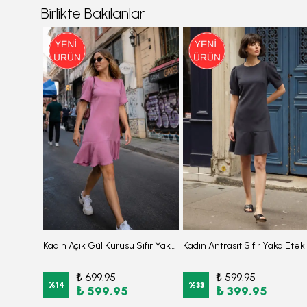
Birlikte Bakılanlar
3'Lü Takım Yarım Balıkçı Düşük Omuz Yarasakol Likralı Kumaş Burkini Tesettür Mayo D7
Kadın Açık Gül Kurusu Sıfır Yaka Etek Ucu Volanlı Kısa Kol Fermuarlı Elbise ARM-26Y001057
₺ 699.95
₺ 599.95
%
14
%
33
₺ 599.95
₺ 399.95