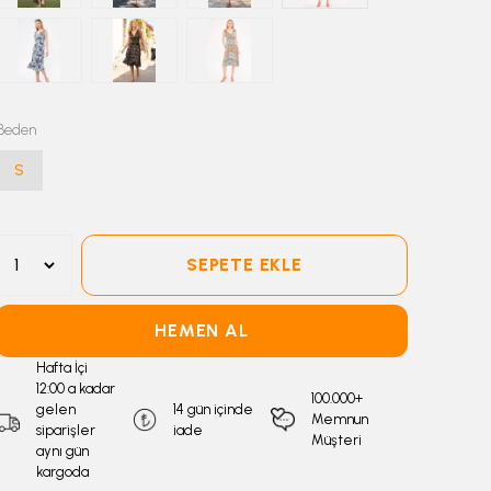
Beden
S
SEPETE EKLE
HEMEN AL
Hafta İçi
12:00 a kadar
100.000+
gelen
14 gün içinde
Memnun
siparişler
iade
Müşteri
aynı gün
kargoda