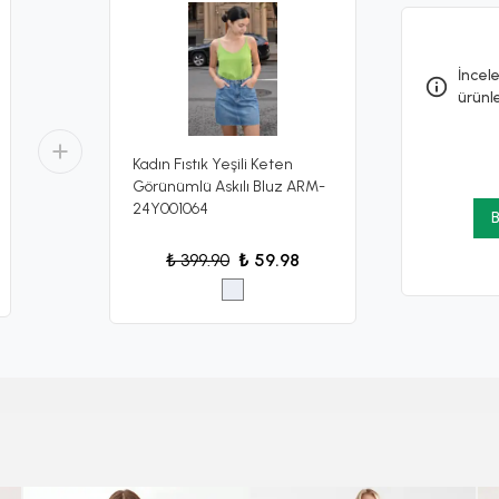
İncele
ürünl
Kadın Fıstık Yeşili Keten
Görünümlü Askılı Bluz ARM-
24Y001064
B
₺ 399.90
₺ 59.98