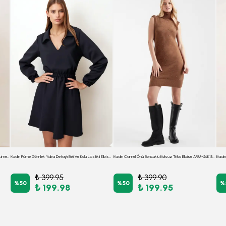
Kadın Mavi-Bej Düşük Omuz Yandan Büzgülü Eteği Asimetrik Vücuda Oturan Elbise ARM-26K001041
Kadın Füme Gömlek Yaka Detaylı Beli Ve Kolu Lastikli Elbise ARM-26K001023
Kadın Camel Önü Boncuklu Kolsuz Triko Elbise ARM-26K136034
₺ 399.95
₺ 399.90
%
50
%
50
%
₺ 199.98
₺ 199.95