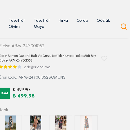
Tesettür
Tesettür
Hırka
Çorap
Gözlük
Giyim
Mayo
y Elbise ARM-24Y001052
Kadın Somon Desenli Beli Ve Omzu Lastikli Kruvaze Yaka Midi Boy
Elbise ARM-24Y001052
2 değerlendirme
Ürün Kodu
:
ARM-24Y001052SOMONS
₺ 899.90
%
44
₺ 499.95
Renk