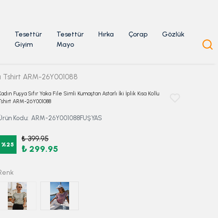
Tesettür
Tesettür
Hırka
Çorap
Gözlük
Giyim
Mayo
ollu Tshirt ARM-26Y001088
Kadın Fuşya Sıfır Yaka File Simli Kumaştan Astarlı İki İplik Kısa Kollu
Tshirt ARM-26Y001088
Ürün Kodu
:
ARM-26Y001088FUŞYAS
₺ 399.95
%
25
₺ 299.95
Renk