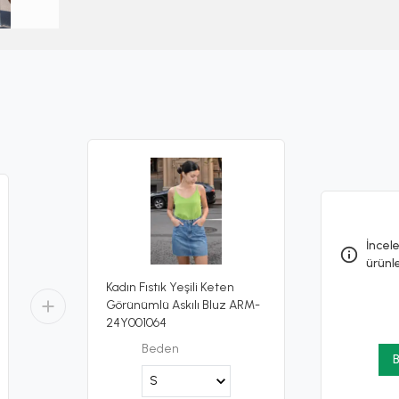
İncele
ürünl
Kadın Fıstık Yeşili Keten
Görünümlü Askılı Bluz ARM-
24Y001064
Beden
B