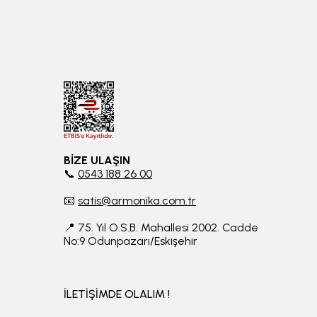
BİZE ULAŞIN
📞
0543 188 26 00
📧
satis@armonika.com.tr
📍 75. Yıl O.S.B. Mahallesi 2002. Cadde
No:9 Odunpazarı/Eskişehir
İLETİŞİMDE OLALIM !