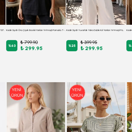
Kadın Beyaz Yuvarlak Yaka Kısa Kol T-Shirt ARM-26Y137004
Kadın Siyah Önü Çiçek Baskılı Yanları Yırtmaçlı Pamuklu T-Shirt ARM-26Y137003
Kadın Siyah Yuvarlak Yaka Duble Kol Yanları Yırtmaçlı Pamuklu T-Shirt ARM-26Y137001
₺ 799.90
₺ 399.95
%
63
%
25
%
₺ 299.95
₺ 299.95