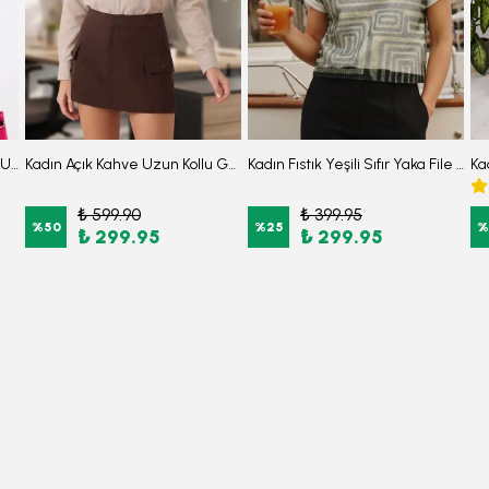
Kadın Yeşil Desenli Oversize Uzun Basic Gömlek ARM-22Y001148
Kadın Açık Kahve Uzun Kollu Gömlek ARM-26K001098
Kadın Fıstık Yeşili Sıfır Yaka File Simli Kumaştan Astarlı İki İplik Kısa Kollu Tshirt ARM-26Y001088
₺ 599.90
₺ 399.95
%
50
%
25
%
₺ 299.95
₺ 299.95