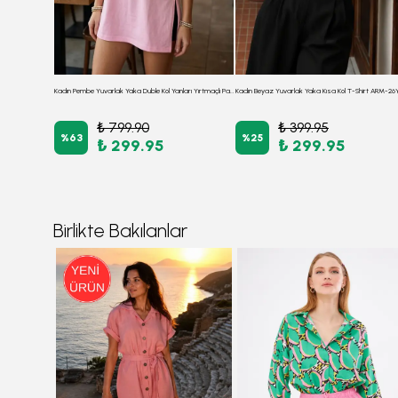
Kadın Beyaz Yuvarlak Yaka Duble Kol Yanları Yırtmaçlı Pamuklu T-Shirt ARM-26Y137001
Kadın Pembe Yuvarlak Yaka Duble Kol Yanları Yırtmaçlı Pamuklu T-Shirt ARM-26Y137001
₺ 799.90
₺ 399.95
%
63
%
25
₺ 299.95
₺ 299.95
Birlikte Bakılanlar