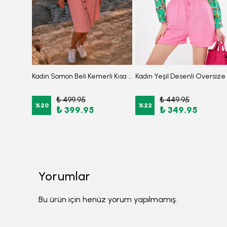
Kadın Fuşya Sırtı Çiçek Baskılı Mevsimlik Ceket ARM-20K024030
Kadın Somon Beli Kemerli Kısa Kol Gömlek Elbise ARM-26Y001111
₺ 499.95
₺ 449.95
%
20
%
22
₺ 399.95
₺ 349.95
Yorumlar
Bu ürün için henüz yorum yapılmamış.