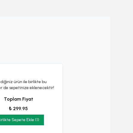
diğiniz ürün ile birlikte bu
er de sepetinize eklenecektir!
Toplam Fiyat
₺ 299.95
irlikte Sepete Ekle (1)