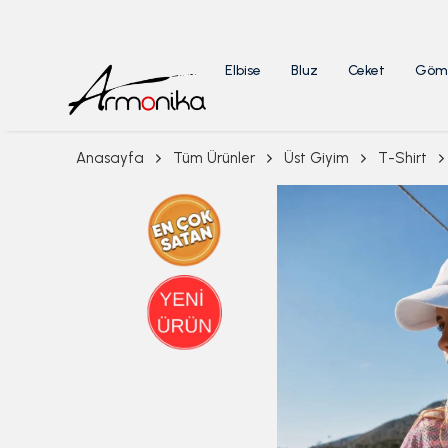
Elbise
Bluz
Ceket
Göm
Anasayfa
Tüm Ürünler
Üst Giyim
T-Shirt