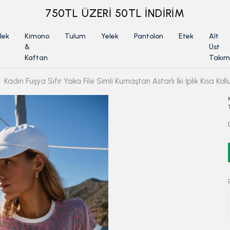
ÜYELİKSİZ SİPARİŞ İADE TALEBİ İÇİN TIKLA
lek
Kimono
Tulum
Yelek
Pantolon
Etek
Alt
&
Üst
Kaftan
Takım
Kadın Fuşya Sıfır Yaka File Simli Kumaştan Astarlı İki İplik Kısa K