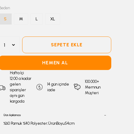
Beden
S
M
L
XL
SEPETE EKLE
HEMEN AL
Hafta İçi
12:00 a kadar
100.000+
gelen
14 gün içinde
Memnun
siparişler
iade
Müşteri
aynı gün
kargoda
Ürün Açıklaması
%60 Pamuk %40 Polyester;ÜrünBoyu:54cm