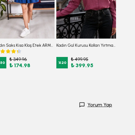
Kadın Saks Kisa Kloş Etek ARM-22K001013
Kadın Gül Kurusu Kolları Yırtmaçlı Bağcık Detaylı Gömlek ARM-26Y001058
₺ 349.96
₺ 499.95
₺
50
%
20
%
50
₺ 174.98
₺ 399.95
₺
Yorum Yap